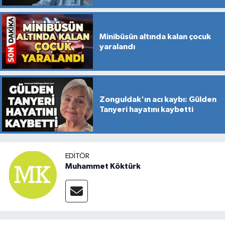
Minibüsün altında kalan çocuk
yaralandı
Zonguldak'ın acı kaybı: Gülden
Tanyeri hayatını kaybetti
EDITÖR
Muhammet Köktürk