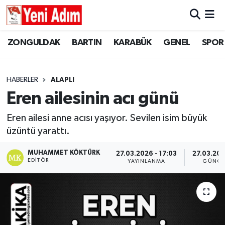
ZONGULDAK
ZONGULDAK
Zonguldak Hava Durumu
ZONGULDAK
BARTIN
KARABÜK
GENEL
SPOR
SPOR
BARTIN
Zonguldak Trafik Yoğunluk Haritası
HABERLER
ALAPLI
ASAYİŞ
KARABÜK
Süper Lig Puan Durumu ve Fikstür
Eren ailesinin acı günü
GÜNCEL
GENEL
Tüm Manşetler
Eren ailesi anne acısı yaşıyor. Sevilen isim büyük
üzüntü yarattı.
SİYASET
SPOR
Son Dakika Haberleri
MUHAMMET KÖKTÜRK
27.03.2026 - 17:03
27.03.202
EDITÖR
YAYINLANMA
GÜNCE
RESMİ İLAN
SİYASET
Haber Arşivi
SAĞLIK
GÜNCEL