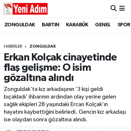
ZONGULDAK
ZONGULDAK
Zonguldak Hava Durumu
ZONGULDAK
BARTIN
KARABÜK
GENEL
SPOR
SPOR
BARTIN
Zonguldak Trafik Yoğunluk Haritası
HABERLER
ZONGULDAK
ASAYİŞ
KARABÜK
Süper Lig Puan Durumu ve Fikstür
Erkan Kolçak cinayetinde
flaş gelişme: O isim
GÜNCEL
GENEL
Tüm Manşetler
gözaltına alındı
SİYASET
SPOR
Son Dakika Haberleri
Zonguldak'ta kız arkadaşının '3 kişi geldi
bıçakladı' ihbarının ardından olay yerine gelen
RESMİ İLAN
SİYASET
Haber Arşivi
sağlık ekipleri 28 yaşındaki Ercan Kolçak'ın
SAĞLIK
hayatını kaybettiğini belirledi. Gencin kız arkadaşı
ise olaydan sonra gözaltına alındı.
GÜNCEL