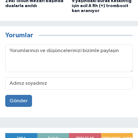
Zeki Tosun mezarı başında
9 yaşındaki Burak Keskintığ
dualarla anıldı
için acil A Rh (+) trombosit
kan aranıyor
Yorumlar
Gönder