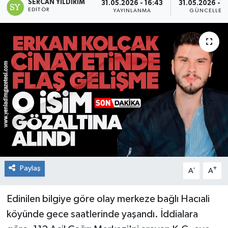
SERCAN YILDIRIM
31.05.2026 - 16:43
31.05.2026 - 2
EDITÖR
YAYINLANMA
GÜNCELLEM
RESMİ İLAN
Künye
Paylaş
-
+
A
A
Edinilen bilgiye göre olay merkeze bağlı Hacıali
köyünde gece saatlerinde yaşandı. İddialara