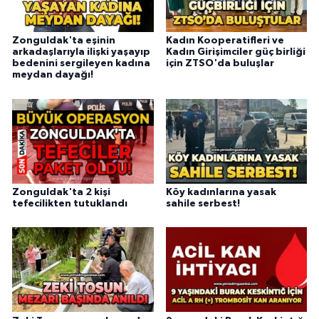
Zonguldak'ta eşinin
Kadın Kooperatifleri ve
arkadaşlarıyla ilişki yaşayıp
Kadın Girişimciler güç birliği
bedenini sergileyen kadına
için ZTSO'da buluşlar
meydan dayağı!
Zonguldak'ta 2 kişi
Köy kadınlarına yasak
tefecilikten tutuklandı
sahile serbest!