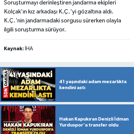
Soruşturmayı derinleştiren jandarma ekipleri
Kolçak'ın kız arkadaşı K.Ç.'yi gözaltına aldı.
K.Ç.'nin jandarmadaki sorgusu sürerken olayla
ilgili soruşturma sürüyor.
Kaynak:
İHA
41 yaşındaki adam mezarlıkta
kendini astı
Hakan Kapukıran Denizli İdman
Yurduspor'a transfer oldu