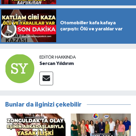
Otomobiller kafa kafaya
çarpıştı: Ölü ve yaralılar var
EDITÖR HAKKINDA
Sercan Yıldırım
Bunlar da ilginizi çekebilir