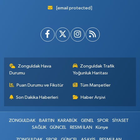
[email protected]
Zonguldak Hava
Zonguldak Trafik
Durumu
Yoğunluk Haritası
Puan Durumu ve Fikstür
Tüm Manşetler
Son Dakika Haberleri
Haber Arşivi
ZONGULDAK
BARTIN
KARABÜK
GENEL
SPOR
SİYASET
SAĞLIK
GÜNCEL
RESMİ İLAN
Künye
ZONGULDAK
SPOR
GÜNCEL
ASAYİŞ
RESMİ İLAN