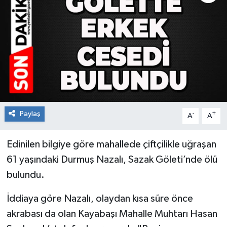
RESMİ İLAN
Künye
Paylaş
-
+
A
A
Edinilen bilgiye göre mahallede çiftçilikle uğraşan
61 yaşındaki Durmuş Nazalı, Sazak Göleti’nde ölü
bulundu.
İddiaya göre Nazalı, olaydan kısa süre önce
akrabası da olan Kayabaşı Mahalle Muhtarı Hasan