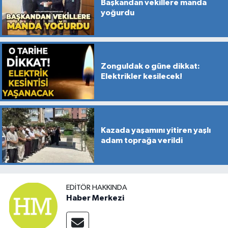
Başkandan vekillere manda
yoğurdu
Zonguldak o güne dikkat:
Elektrikler kesilecek!
Kazada yaşamını yitiren yaşlı
adam toprağa verildi
EDITÖR HAKKINDA
Haber Merkezi