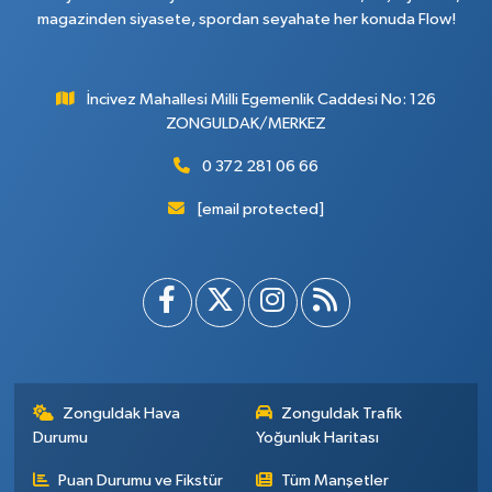
magazinden siyasete, spordan seyahate her konuda Flow!
İncivez Mahallesi Milli Egemenlik Caddesi No: 126
ZONGULDAK/MERKEZ
0 372 281 06 66
[email protected]
Zonguldak Hava
Zonguldak Trafik
Durumu
Yoğunluk Haritası
Puan Durumu ve Fikstür
Tüm Manşetler