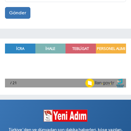
Gönder
Türkiye'den ve dünyadan son dakika haberleri, köşe yazıları,