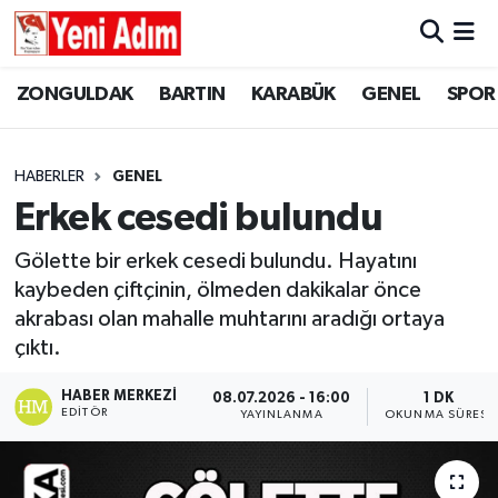
ZONGULDAK
ZONGULDAK
Zonguldak Hava Durumu
ZONGULDAK
BARTIN
KARABÜK
GENEL
SPOR
SPOR
BARTIN
Zonguldak Trafik Yoğunluk Haritası
HABERLER
GENEL
ASAYİŞ
KARABÜK
Süper Lig Puan Durumu ve Fikstür
Erkek cesedi bulundu
GÜNCEL
GENEL
Tüm Manşetler
Gölette bir erkek cesedi bulundu. Hayatını
kaybeden çiftçinin, ölmeden dakikalar önce
SİYASET
SPOR
Son Dakika Haberleri
akrabası olan mahalle muhtarını aradığı ortaya
çıktı.
RESMİ İLAN
SİYASET
Haber Arşivi
HABER MERKEZI
08.07.2026 - 16:00
1 DK
EDITÖR
YAYINLANMA
OKUNMA SÜRESI
SAĞLIK
GÜNCEL