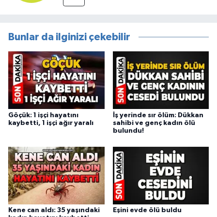
Bunlar da ilginizi çekebilir
Göçük: 1 işçi hayatını
İş yerinde sır ölüm: Dükkan
kaybetti, 1 işçi ağır yaralı
sahibi ve genç kadın ölü
bulundu!
Kene can aldı: 35 yaşındaki
Eşini evde ölü buldu