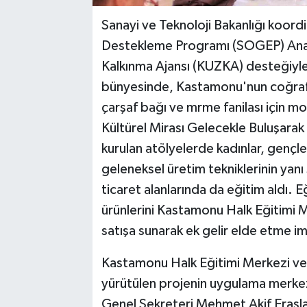
Sanayi ve Teknoloji Bakanlığı koor
Destekleme Programı (SOGEP) Ana
Kalkınma Ajansı (KUZKA) desteğiyl
bünyesinde, Kastamonu'nun coğrafi i
çarşaf bağı ve mrme fanilası için m
Kültürel Mirası Gelecekle Buluşarak
kurulan atölyelerde kadınlar, gençle
geleneksel üretim tekniklerinin yanı 
ticaret alanlarında da eğitim aldı. E
ürünlerini Kastamonu Halk Eğitimi M
satışa sunarak ek gelir elde etme i
Kastamonu Halk Eğitimi Merkezi ve
yürütülen projenin uygulama merke
Genel Sekreteri Mehmet Akif Erasla