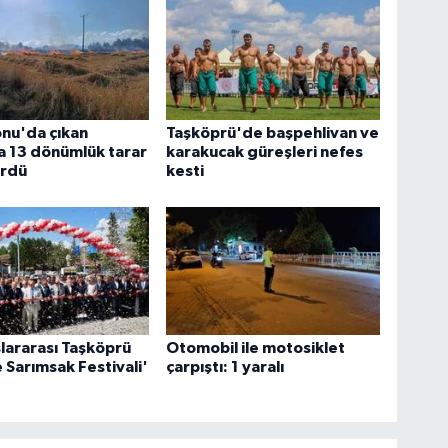
nu'da çıkan
Taşköprü'de başpehlivan ve
a 13 dönümlük tarar
karakucak güreşleri nefes
ördü
kesti
slararası Taşköprü
Otomobil ile motosiklet
e Sarımsak Festivali'
çarpıştı: 1 yaralı