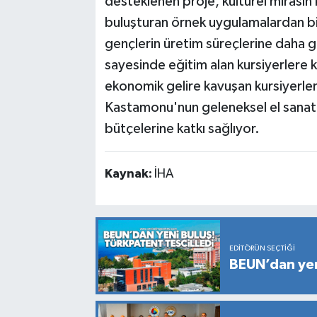
desteklenen proje, kültürel mirasın 
buluşturan örnek uygulamalardan biri
gençlerin üretim süreçlerine daha gü
sayesinde eğitim alan kursiyerlere 
ekonomik gelire kavuşan kursiyerler
Kastamonu'nun geleneksel el sanatla
bütçelerine katkı sağlıyor.
Kaynak:
İHA
EDITÖRÜN SEÇTIĞI
BEUN’dan yeni