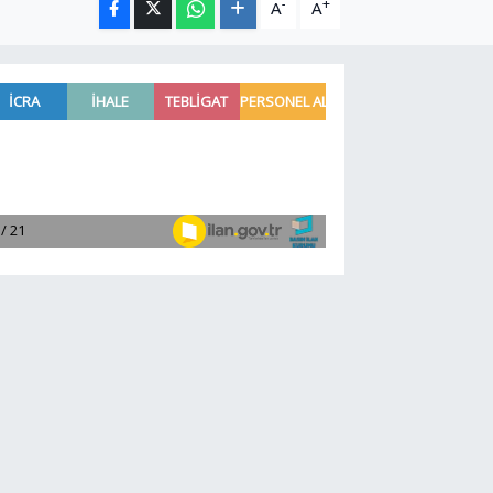
-
+
A
A