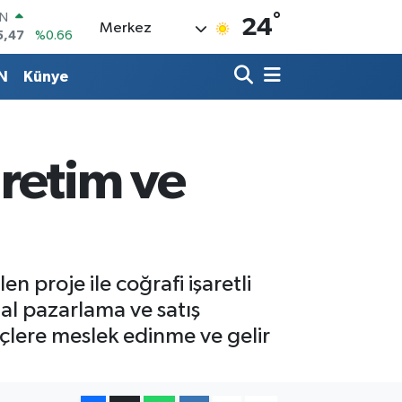
°
R
24
Merkez
86
%0.06
00
%0.1
N
Künye
İN
38
%0.21
ALTIN
23
%0.39
00
üretim ve
3
%0
IN
5,47
%0.66
 proje ile coğrafi işaretli
al pazarlama ve satış
çlere meslek edinme ve gelir