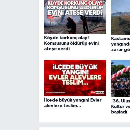
Köyde korkunç olay!
Kastamo
Komşusunu öldürüp evini
yangınd
ateşe verdi
zarar g
İlçede büyük yangın! Evler
'36. Ulu
alevlere teslim...
Kültür v
başladı