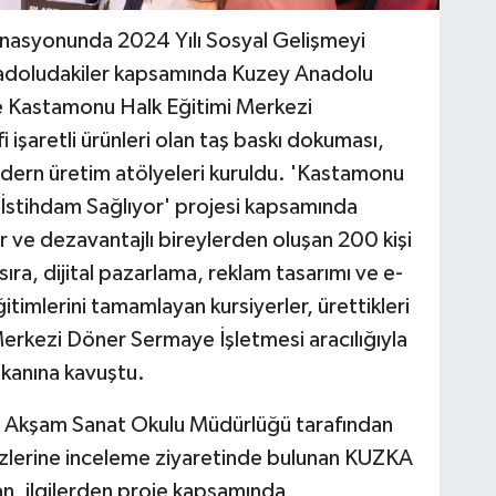
dinasyonunda 2024 Yılı Sosyal Gelişmeyi
doludakiler kapsamında Kuzey Anadolu
e Kastamonu Halk Eğitimi Merkezi
şaretli ürünleri olan taş baskı dokuması,
odern üretim atölyeleri kuruldu. 'Kastamonu
 İstihdam Sağlıyor' projesi kapsamında
r ve dezavantajlı bireylerden oluşan 200 kişi
sıra, dijital pazarlama, reklam tasarımı ve e-
ğitimlerini tamamlayan kursiyerler, ürettikleri
erkezi Döner Sermaye İşletmesi aracılığıyla
mkanına kavuştu.
 Akşam Sanat Okulu Müdürlüğü tarafından
zlerine inceleme ziyaretinde bulunan KUZKA
n, ilgilerden proje kapsamında