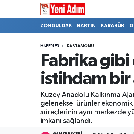
ZONGULDAK
ZONGULDAK
Zonguldak Hava Durumu
ZONGULDAK
BARTIN
KARABÜK
G
SPOR
BARTIN
Zonguldak Trafik Yoğunluk Haritası
HABERLER
KASTAMONU
ASAYİŞ
KARABÜK
Süper Lig Puan Durumu ve Fikstür
Fabrika gibi 
GÜNCEL
GENEL
Tüm Manşetler
istihdam bir
SİYASET
SPOR
Son Dakika Haberleri
Kuzey Anadolu Kalkınma Ajansı
RESMİ İLAN
SİYASET
Haber Arşivi
geleneksel ürünler ekonomik 
süreçlerinin aynı merkezde y
SAĞLIK
imkanı sağlandı.
GÜNCEL
GAMZE ERÇEBI