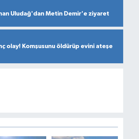
an Uludağ'dan Metin Demir'e ziyaret
ç olay! Komşusunu öldürüp evini ateşe