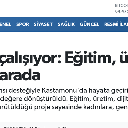
DOLA
47,59
EURO
55,07
ENEL
SPOR
SİYASET
SAĞLIK
GÜNCEL
RESMİ İLA
STERL
64,24
GRAM 
6518.
BİST1
çalışıyor: Eğitim, 
13.70
BITCO
64.47
 arada
 desteğiyle Kastamonu'da hayata geçirilen
değere dönüştürüldü. Eğitim, üretim, dijit
ürütüldüğü proje sayesinde kadınlara, gen