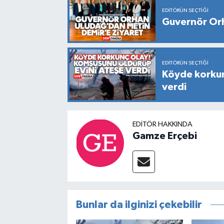
EDITÖRÜN SEÇTIĞI
Guvernör Orh
EDITÖRÜN SEÇTIĞI
Köyde korkun
verdi
EDITÖR HAKKINDA
Gamze Erçebi
Bunlar da ilginizi çekebilir