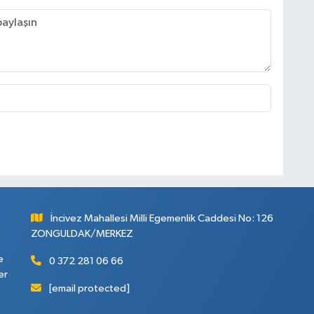
İncivez Mahallesi Milli Egemenlik Caddesi No: 126
ZONGULDAK/MERKEZ
e
0 372 281 06 66
er
[email protected]