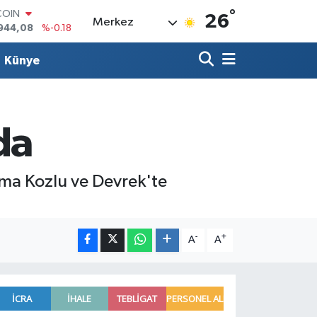
°
COIN
26
Merkez
944,08
%-0.18
LAR
7436
%0.18
Künye
RO
2510
%0.32
RLİN
4811
%0.38
M ALTIN
da
0.55
%0.03
T100
779
%-14
uma Kozlu ve Devrek'te
-
+
A
A