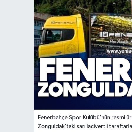
RESMİ İLAN
Künye
Fenerbahçe Spor Kulübü'nün resmi ürün
Zonguldak'taki sarı lacivertli tarafta