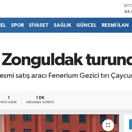
BIT
64.
DO
47,
EL
SPOR
SİYASET
SAĞLIK
GÜNCEL
RESMİ İLAN
EU
55,
STE
64,
GRA
ı Zonguldak turun
666
BİS
13.
mi satış aracı Fenerium Gezici tırı Çayc
1
1 DK
PAYLAŞIM
OKUNMA SÜRESI