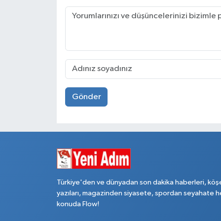
Gönder
Türkiye'den ve dünyadan son dakika haberleri, köş
yazıları, magazinden siyasete, spordan seyahate h
konuda Flow!