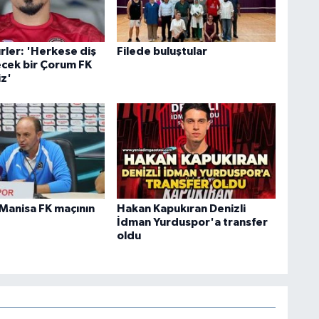
rler: 'Herkese diş
Filede buluştular
ecek bir Çorum FK
iz'
Manisa FK maçının
Hakan Kapukıran Denizli
İdman Yurduspor'a transfer
oldu