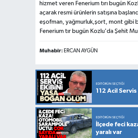
hizmet veren Fenerium tırı bugün Kozlu
açarak resmi ürünlerin satışına başland
eşofman, yağmurluk,şort, mont gibi b
Fenerium tır bugün Kozlu'da Şehit M
Muhabir:
ERCAN AYGÜN
EDITÖRÜN SEÇTIĞI
112 Acil Servi
EDITÖRÜN SEÇTIĞI
İlçede feci ka
yaralı var