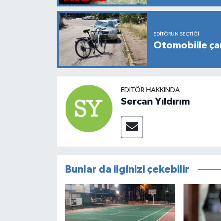
EDITÖRÜN SEÇTIĞI
Otomobille çarp
EDITÖR HAKKINDA
Sercan Yıldırım
Bunlar da ilginizi çekebilir