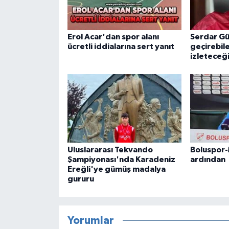
Erol Acar'dan spor alanı
Serdar Gü
ücretli iddialarına sert yanıt
geçirebil
izleteceğ
Uluslararası Tekvando
Boluspor-
Şampiyonası'nda Karadeniz
ardından
Ereğli'ye gümüş madalya
gururu
Yorumlar