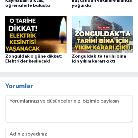
Kaymakam Şıktaş,
Başkandan vekillere manda
öğrencilerle buluştu
yoğurdu
Zonguldak o güne dikkat:
Zonguldak'ta tarihi bina
Elektrikler kesilecek!
için yıkım kararı çıktı
Yorumlar