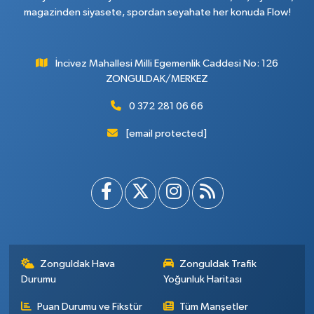
magazinden siyasete, spordan seyahate her konuda Flow!
İncivez Mahallesi Milli Egemenlik Caddesi No: 126
ZONGULDAK/MERKEZ
0 372 281 06 66
[email protected]
Zonguldak Hava
Zonguldak Trafik
Durumu
Yoğunluk Haritası
Puan Durumu ve Fikstür
Tüm Manşetler