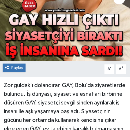
RESMİ İLAN
Künye
Paylaş
-
+
A
A
Zonguldak’ı dolandıran GAY, Bolu’da ziyaretlerde
bulundu. İş dünyası, siyaset ve esnafları birbirine
düşüren GAY, siyasetçi sevgilisinden ayrılarak iş
insanı ile aşk yaşamaya başladı. Siyasetçinin
gücünü her ortamda kullanarak kendisine çıkar
elde eden GAY, ev talebinin karşılık bulmamasının