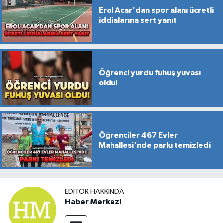
Erol Acar'dan spor alanı ücretli
iddialarına sert yanıt
Öğrenci yurdu fuhuş yuvası
oldu!
Öğrenciler 467 Evler
Mahallesi'nde parkı temizledi
EDITÖR HAKKINDA
Haber Merkezi