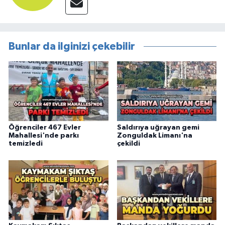
Bunlar da ilginizi çekebilir
Öğrenciler 467 Evler
Saldırıya uğrayan gemi
Mahallesi'nde parkı
Zonguldak Limanı'na
temizledi
çekildi