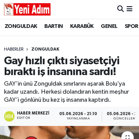
ZONGULDAK
ZONGULDAK
Zonguldak Hava Durumu
ZONGULDAK
BARTIN
KARABÜK
GENEL
SPOR
SPOR
BARTIN
Zonguldak Trafik Yoğunluk Haritası
HABERLER
ZONGULDAK
ASAYİŞ
KARABÜK
Süper Lig Puan Durumu ve Fikstür
Gay hızlı çıktı siyasetçiyi
bıraktı iş insanına sardı!
GÜNCEL
GENEL
Tüm Manşetler
GAY’in ünü Zonguldak sınırlarını aşarak Bolu’ya
SİYASET
SPOR
Son Dakika Haberleri
kadar uzandı. Herkesi dolandıran kentin meşhur
GAY’i gönlünü bu kez iş insanına kaptırdı.
RESMİ İLAN
SİYASET
Haber Arşivi
HABER MERKEZI
05.06.2026 - 21:10
05.06.2026 - 21
SAĞLIK
EDITÖR
YAYINLANMA
GÜNCELLEME
GÜNCEL