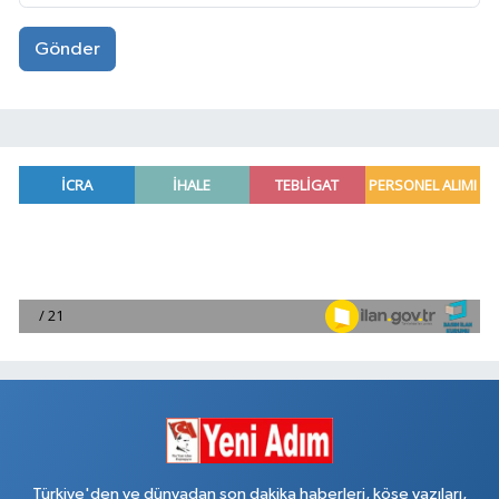
Gönder
Türkiye'den ve dünyadan son dakika haberleri, köşe yazıları,