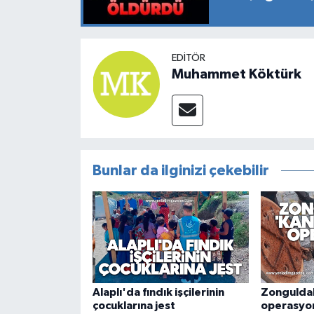
EDITÖR
Muhammet Köktürk
Bunlar da ilginizi çekebilir
Alaplı'da fındık işçilerinin
Zonguldak
çocuklarına jest
operasyo