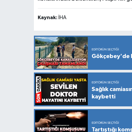
Kaynak:
İHA
EDITÖRÜN SEÇTIĞI
Gökçebey'de k
EDITÖRÜN SEÇTIĞI
Sağlık camiası
kaybetti
EDITÖRÜN SEÇTIĞI
Tartıştığı kom