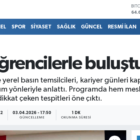
64.
DO
47,
EU
55,
EL
SPOR
SİYASET
SAĞLIK
GÜNCEL
RESMİ İLAN
STE
64,
GRA
651
ğrencilerle buluşt
BİS
13.
yerel basın temsilcileri, kariyer günleri k
üm yönleriyle anlattı. Programda hem mesle
kkat çeken tespitleri öne çıktı.
42
03.04.2026 - 17:50
1 DK
GÜNCELLEME
OKUNMA SÜRESI