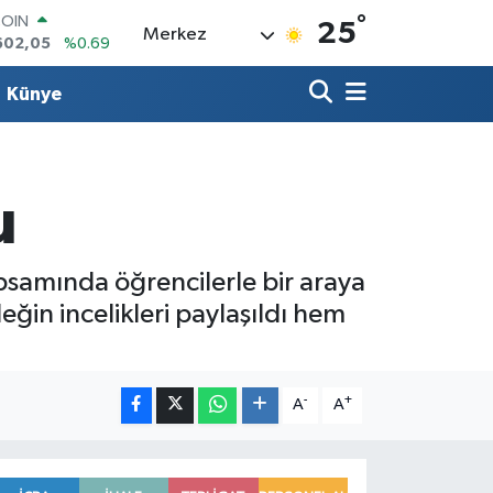
602,05
%0.69
°
LAR
25
Merkez
5986
%0.06
RO
0700
%0.1
Künye
RLİN
2438
%0.21
M ALTIN
3.94
%0.32
u
T100
768
%48
apsamında öğrencilerle bir araya
ğin incelikleri paylaşıldı hem
-
+
A
A