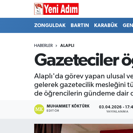
ZONGULDAK
ZONGULDAK
Zonguldak Hava Durumu
ZONGULDAK
BARTIN
KARABÜK
GEN
SPOR
BARTIN
Zonguldak Trafik Yoğunluk Haritası
HABERLER
ALAPLI
ASAYİŞ
KARABÜK
Süper Lig Puan Durumu ve Fikstür
Gazeteciler ö
GÜNCEL
GENEL
Tüm Manşetler
Alaplı'da görev yapan ulusal ve 
SİYASET
SPOR
Son Dakika Haberleri
gelerek gazetecilik mesleğini t
de öğrencilerin gündeme dair di
RESMİ İLAN
SİYASET
Haber Arşivi
MUHAMMET KÖKTÜRK
03.04.2026 - 17:
EDITÖR
YAYINLANMA
SAĞLIK
GÜNCEL