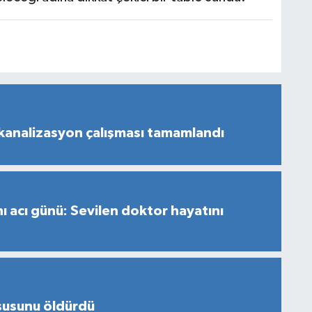
analizasyon çalışması tamamlandı
nı acı günü: Sevilen doktor hayatını
şusunu öldürdü