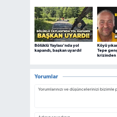
Bölüklü Yaylası'nda yol
Köyü yıka
kapandı, başkan uyardı!
Tepe genç
krizinden 
Yorumlar