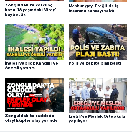
Zonguldak'ta korkunç
Meşhur gay, Ereğli'de iş
kaza! 18 yaşındaki Miraç'ı
insanına kancayı taktı!
kaybettik
İhalesi yapıldı: Kandilli'ye
Polis ve zabıta plajı bastı
önemli yatırım
Zonguldak'ta caddede
Ereğli'ye Meslek Ortaokulu
olay! Ekipler olay yerinde
yapılıyor