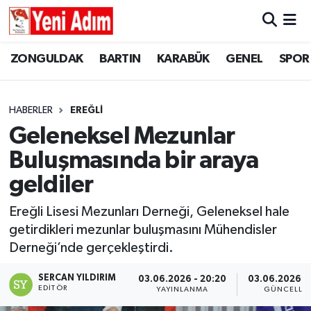
ZONGULDAK
ZONGULDAK
Zonguldak Hava Durumu
ZONGULDAK
BARTIN
KARABÜK
GENEL
SPOR
SPOR
BARTIN
Zonguldak Trafik Yoğunluk Haritası
HABERLER
EREĞLİ
ASAYİŞ
KARABÜK
Süper Lig Puan Durumu ve Fikstür
Geleneksel Mezunlar
Buluşmasında bir araya
GÜNCEL
GENEL
Tüm Manşetler
geldiler
SİYASET
SPOR
Son Dakika Haberleri
Ereğli Lisesi Mezunları Derneği, Geleneksel hale
getirdikleri mezunlar buluşmasını Mühendisler
RESMİ İLAN
SİYASET
Haber Arşivi
Derneği’nde gerçekleştirdi.
SAĞLIK
SERCAN YILDIRIM
03.06.2026 - 20:20
03.06.2026 -
EDITÖR
YAYINLANMA
GÜNCELLE
GÜNCEL