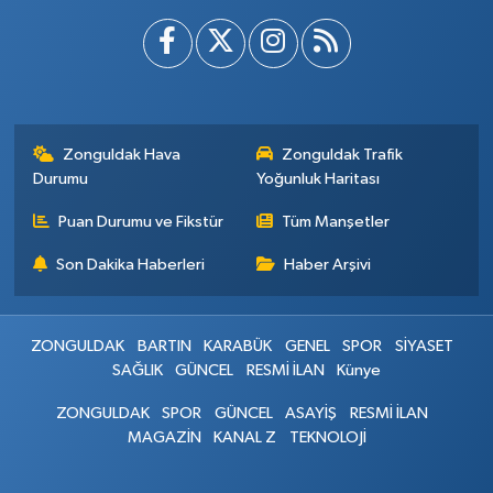
Zonguldak Hava
Zonguldak Trafik
Durumu
Yoğunluk Haritası
Puan Durumu ve Fikstür
Tüm Manşetler
Son Dakika Haberleri
Haber Arşivi
ZONGULDAK
BARTIN
KARABÜK
GENEL
SPOR
SİYASET
SAĞLIK
GÜNCEL
RESMİ İLAN
Künye
ZONGULDAK
SPOR
GÜNCEL
ASAYİŞ
RESMİ İLAN
MAGAZİN
KANAL Z
TEKNOLOJİ