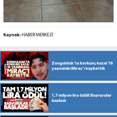
Kaynak:
HABER MERKEZİ
Zonguldak'ta korkunç kaza! 18
yaşındaki Miraç'ı kaybettik
1,7 milyon lira ödül! Başvurular
başladı