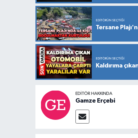
EDITÖRÜN SEÇTIĞI
Tersane Plajı'
EDITÖRÜN SEÇTIĞI
Kaldırıma çıkan
EDITÖR HAKKINDA
Gamze Erçebi