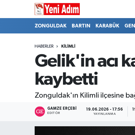
ZONGULDAK
ZONGULDAK
Zonguldak Hava Durumu
ZONGULDAK
BARTIN
KARABÜK
GEN
SPOR
BARTIN
Zonguldak Trafik Yoğunluk Haritası
HABERLER
KİLİMLİ
ASAYİŞ
KARABÜK
Süper Lig Puan Durumu ve Fikstür
Gelik'in acı k
GÜNCEL
GENEL
Tüm Manşetler
kaybetti
SİYASET
SPOR
Son Dakika Haberleri
Zonguldak'ın Kilimli ilçesine ba
RESMİ İLAN
SİYASET
Haber Arşivi
GAMZE ERÇEBI
19.06.2026 - 17:56
1
EDITÖR
YAYINLANMA
SAĞLIK
GÜNCEL