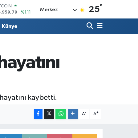
4.959,79
%1.11
°
OLAR
25
Merkez
7,7436
%0.18
URO
5,2510
%0.32
Künye
ERLİN
,4811
%0.38
RAM ALTIN
660.55
%0.03
 hayatını
ST100
.779
%-14
hayatını kaybetti.
-
+
A
A