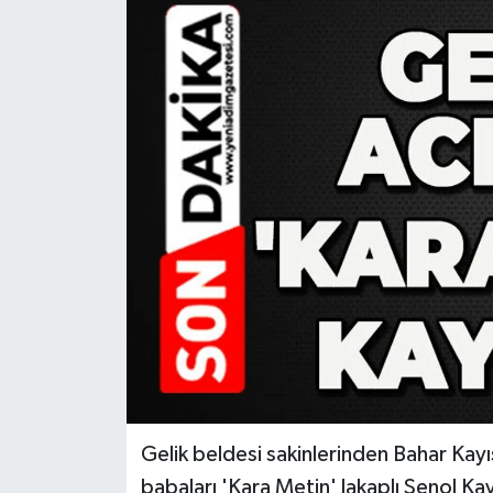
RESMİ İLAN
Künye
Gelik beldesi sakinlerinden Bahar Kayı
babaları 'Kara Metin' lakaplı Şenol Ka