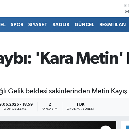
6
D
4
E
5
EL
SPOR
SİYASET
SAĞLIK
GÜNCEL
RESMİ İLAN
ST
64
G
6
aybı: 'Kara Metin'
Bİ
13
ğlı Gelik beldesi sakinlerinden Metin Kayış 
9.06.2026 - 18:59
2
1 DK
GÜNCELLEME
PAYLAŞIM
OKUNMA SÜRESI