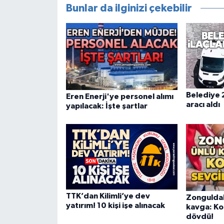
Bunlar da ilginizi çekebilir
Belediye 
Eren Enerji'ye personel alımı
aracı aldı
yapılacak: İşte şartlar
TTK’dan Kilimli’ye dev
Zonguldak
yatırım! 10 kişi işe alınacak
kavga: Koc
dövdü!