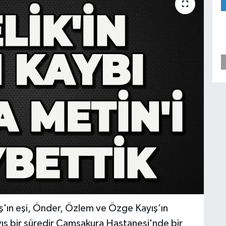
ş⁩'ın eşi, Önder, Özlem ve Özge Kayış’ın
yış bir süredir Çamsakura Hastanesi'nde bir