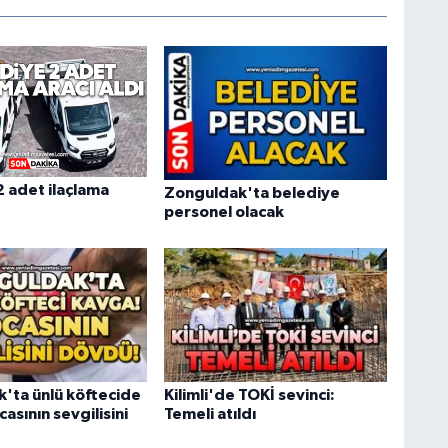
2 adet ilaçlama
Zonguldak'ta belediye
personel olacak
'ta ünlü köftecide
Kilimli'de TOKİ sevinci:
asının sevgilisini
Temeli atıldı