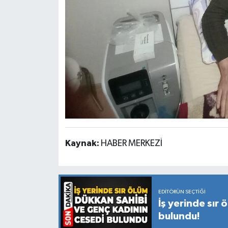
Kaynak:
HABER MERKEZİ
EDITÖRÜN SEÇTIĞI
İş yerinde sır
bulundu!