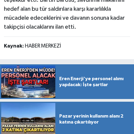
hedef alan bu tür saldırılara karşı kararlılıkla
mücadele edeceklerini ve davanın sonuna kadar
takipçisi olacaklarını ilan etti.
Kaynak:
HABER MERKEZİ
Eren Enerji'ye personel alımı
yapılacak: İşte şartlar
Pazar yerinin kullanım alanı 2
katına çıkartılıyor