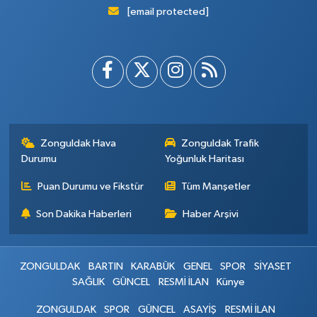
[email protected]
Zonguldak Hava
Zonguldak Trafik
Durumu
Yoğunluk Haritası
Puan Durumu ve Fikstür
Tüm Manşetler
Son Dakika Haberleri
Haber Arşivi
ZONGULDAK
BARTIN
KARABÜK
GENEL
SPOR
SİYASET
SAĞLIK
GÜNCEL
RESMİ İLAN
Künye
ZONGULDAK
SPOR
GÜNCEL
ASAYİŞ
RESMİ İLAN