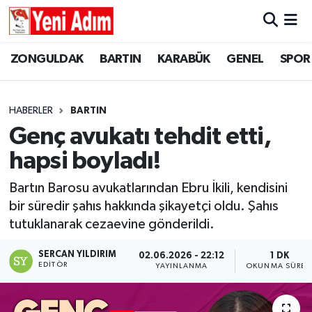
ZONGULDAK
ZONGULDAK
Zonguldak Hava Durumu
ZONGULDAK
BARTIN
KARABÜK
GENEL
SPOR
SPOR
BARTIN
Zonguldak Trafik Yoğunluk Haritası
HABERLER
BARTIN
ASAYİŞ
KARABÜK
Süper Lig Puan Durumu ve Fikstür
Genç avukatı tehdit etti,
hapsi boyladı!
GÜNCEL
GENEL
Tüm Manşetler
Bartın Barosu avukatlarından Ebru İkili, kendisini
SİYASET
SPOR
Son Dakika Haberleri
bir süredir şahıs hakkında şikayetçi oldu. Şahıs
tutuklanarak cezaevine gönderildi.
RESMİ İLAN
SİYASET
Haber Arşivi
SERCAN YILDIRIM
02.06.2026 - 22:12
1 DK
SAĞLIK
EDITÖR
YAYINLANMA
OKUNMA SÜRES
GÜNCEL