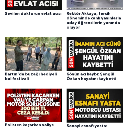
Sevilen doktorun evlat acısı
Rektör Akkaya, tercih
döneminde canlı yayınlarla
aday öğrencilerin yanında
oluyor
Bartın'da buzağı hediyeli
Köyün acı kaybı: Şengül
bal festivali
Özkan hayatını kaybetti
Polisten kaçarken valiye
Sanayi esnafı yasta: