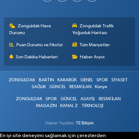
Zonguldak Hava
Zonguldak Trafik
Durumu
Yoğunluk Haritası
Puan Durumu ve Fikstür
Tüm Manşetler
Son Dakika Haberleri
Haber Arşivi
ZONGULDAK
BARTIN
KARABÜK
GENEL
SPOR
SİYASET
SAĞLIK
GÜNCEL
RESMİ İLAN
Künye
ZONGULDAK
SPOR
GÜNCEL
ASAYİŞ
RESMİ İLAN
MAGAZİN
KANAL Z
TEKNOLOJİ
Haber Yazılımı:
TE Bilişim
En iyi site deneyimi sağlamak için çerezlerden