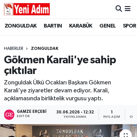
ZONGULDAK
ZONGULDAK
Zonguldak Hava Durumu
ZONGULDAK
BARTIN
KARABÜK
GENEL
SPOR
SPOR
BARTIN
Zonguldak Trafik Yoğunluk Haritası
HABERLER
ZONGULDAK
ASAYİŞ
KARABÜK
Süper Lig Puan Durumu ve Fikstür
Gökmen Karali'ye sahip
çıktılar
GÜNCEL
GENEL
Tüm Manşetler
Zonguldak Ülkü Ocakları Başkanı Gökmen
SİYASET
SPOR
Son Dakika Haberleri
Karali'ye ziyaretler devam ediyor. Karali,
açıklamasında birliktelik vurgusu yaptı.
RESMİ İLAN
SİYASET
Haber Arşivi
GAMZE ERÇEBI
30.06.2026 - 12:32
1
SAĞLIK
EDITÖR
YAYINLANMA
PAYLAŞIM
OKU
GÜNCEL