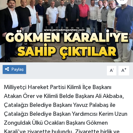
RESMİ İLAN
Künye
Paylaş
-
+
A
A
Milliyetçi Hareket Partisi Kilimli İlçe Başkanı
Atakan Örer ve Kilimli Belde Başkanı Ali Akbaba,
Çatalağzı Belediye Başkanı Yavuz Palabaş ile
Çatalağzı Belediye Başkan Yardımcısı Kerim Uzun
Zonguldak Ülkü Ocakları Başkanı Gökmen
Karali'ye ziyarette bulundu. Ziyarette birlik ve