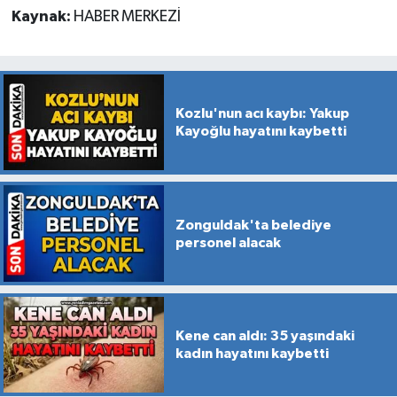
Kaynak:
HABER MERKEZİ
Kozlu'nun acı kaybı: Yakup
Kayoğlu hayatını kaybetti
Zonguldak'ta belediye
personel alacak
Kene can aldı: 35 yaşındaki
kadın hayatını kaybetti