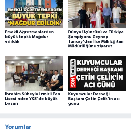
Emekli öğretmenlerden
Dünya Üçüncüsü ve Türkiye
büyük tepki: Mağdur
Şampiyonu Zeynep
edildik
Tuncay'dan İlçe Millî Eğitim
Müdürlüğüne ziyaret
İbrahim Süheyla İzmirli Fen
Kuyumcular Derneği
Lisesi'nden YKS'de büyük
Başkanı Çetin Çelik'in acı
başarı
günü
Yorumlar