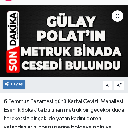
RESMİ İLAN
Künye
Paylaş
-
+
A
A
6 Temmuz Pazartesi günü Kartal Cevizli Mahallesi
Esenlik Sokak’ta bulunan metruk bir gecekonduda
hareketsiz bir şekilde yatan kadını gören
vatandaşların ihbarı üzerine bölgeye polis ve