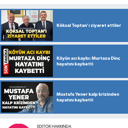
Köksal Toptan’ı ziyaret ettiler
Köyün acı kaybı: Murtaza Dinç
hayatını kaybetti
Mustafa Yener kalp krizinden
hayatını kaybetti
EDITÖR HAKKINDA