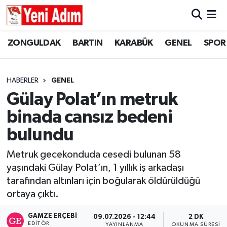
ZONGULDAK
ZONGULDAK
Zonguldak Hava Durumu
ZONGULDAK
BARTIN
KARABÜK
GENEL
SPOR
SPOR
BARTIN
Zonguldak Trafik Yoğunluk Haritası
HABERLER
GENEL
ASAYİŞ
KARABÜK
Süper Lig Puan Durumu ve Fikstür
Gülay Polat’ın metruk
binada cansız bedeni
GÜNCEL
GENEL
Tüm Manşetler
bulundu
SİYASET
SPOR
Son Dakika Haberleri
Metruk gecekonduda cesedi bulunan 58
yaşındaki Gülay Polat’ın, 1 yıllık iş arkadaşı
RESMİ İLAN
SİYASET
Haber Arşivi
tarafından altınları için boğularak öldürüldüğü
SAĞLIK
ortaya çıktı.
GAMZE ERÇEBI
09.07.2026 - 12:44
2 DK
GÜNCEL
EDITÖR
YAYINLANMA
OKUNMA SÜRESI