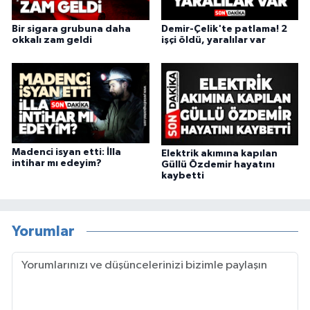
Bir sigara grubuna daha
Demir-Çelik'te patlama! 2
okkalı zam geldi
işçi öldü, yaralılar var
Madenci isyan etti: İlla
Elektrik akımına kapılan
intihar mı edeyim?
Güllü Özdemir hayatını
kaybetti
Yorumlar