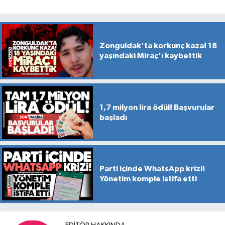
Zonguldak'ta korkunç kaza! 18
yaşındaki Miraç'ı kaybettik
1,7 milyon lira ödül! Başvurular
başladı
Parti içinde WhatsApp krizi!
Yönetim komple istifa etti