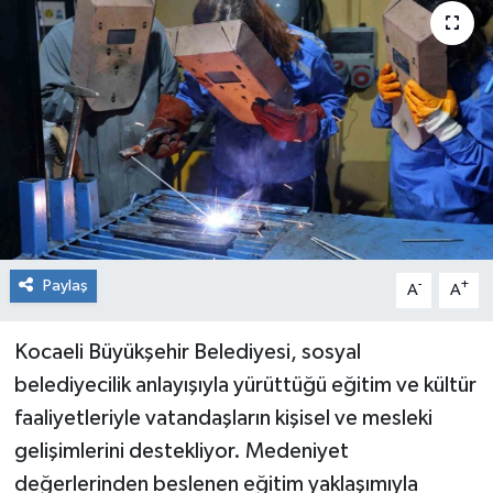
RESMİ İLAN
Künye
Paylaş
-
+
A
A
Kocaeli Büyükşehir Belediyesi, sosyal
belediyecilik anlayışıyla yürüttüğü eğitim ve kültür
faaliyetleriyle vatandaşların kişisel ve mesleki
gelişimlerini destekliyor. Medeniyet
değerlerinden beslenen eğitim yaklaşımıyla