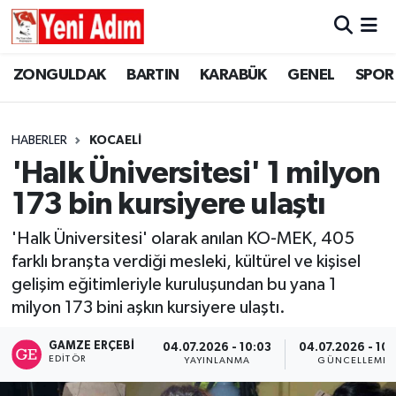
ZONGULDAK
ZONGULDAK
Zonguldak Hava Durumu
ZONGULDAK
BARTIN
KARABÜK
GENEL
SPOR
SPOR
BARTIN
Zonguldak Trafik Yoğunluk Haritası
HABERLER
KOCAELİ
ASAYİŞ
KARABÜK
Süper Lig Puan Durumu ve Fikstür
'Halk Üniversitesi' 1 milyon
173 bin kursiyere ulaştı
GÜNCEL
GENEL
Tüm Manşetler
'Halk Üniversitesi' olarak anılan KO-MEK, 405
SİYASET
SPOR
Son Dakika Haberleri
farklı branşta verdiği mesleki, kültürel ve kişisel
gelişim eğitimleriyle kuruluşundan bu yana 1
RESMİ İLAN
SİYASET
Haber Arşivi
milyon 173 bini aşkın kursiyere ulaştı.
SAĞLIK
GAMZE ERÇEBI
04.07.2026 - 10:03
04.07.2026 - 10:
EDITÖR
YAYINLANMA
GÜNCELLEME
GÜNCEL