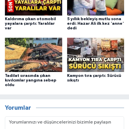
Kaldırıma çıkan otomobil
5 yıllık bekleyiş mutlu sona
yayalara çarptı: Yaralılar
erdi: Hazar Ali ilk kez 'anne'
var
dedi
Tadilat sırasında çıkan
Kamyon tıra çarptı: Sürücü
kıvılcımlar yangına sebep
sıkıştı
oldu
Yorumlar