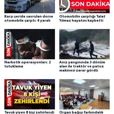
Karşı şeride savrulan dorse
Otomobilin çarptığı Talat
otomobile çarptı: 4 yaralı
Yılmaz hayatını kaybetti
Narkotik operasyonları: 2
Anız yangınında 3 dönüm
tutuklama
alan ile traktör ve patoz
makinesi zarar gördü
Tavuk yiyen 8 kişi zehirlendi
Organ bağışı farkındalık