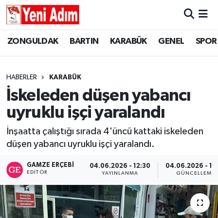
ZONGULDAK
ZONGULDAK
Zonguldak Hava Durumu
ZONGULDAK
BARTIN
KARABÜK
GENEL
SPOR
SPOR
BARTIN
Zonguldak Trafik Yoğunluk Haritası
HABERLER
KARABÜK
ASAYİŞ
KARABÜK
Süper Lig Puan Durumu ve Fikstür
İskeleden düşen yabancı
uyruklu işçi yaralandı
GÜNCEL
GENEL
Tüm Manşetler
İnşaatta çalıştığı sırada 4'üncü kattaki iskeleden
SİYASET
SPOR
Son Dakika Haberleri
düşen yabancı uyruklu işçi yaralandı.
RESMİ İLAN
SİYASET
Haber Arşivi
GAMZE ERÇEBI
04.06.2026 - 12:30
04.06.2026 - 13
EDITÖR
YAYINLANMA
GÜNCELLEME
SAĞLIK
GÜNCEL