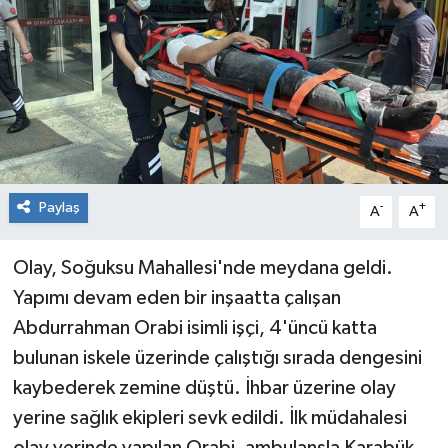
RESMİ İLAN
Künye
Paylaş
-
+
A
A
Olay, Soğuksu Mahallesi'nde meydana geldi.
Yapımı devam eden bir inşaatta çalışan
Abdurrahman Orabi isimli işçi, 4'üncü katta
bulunan iskele üzerinde çalıştığı sırada dengesini
kaybederek zemine düştü. İhbar üzerine olay
yerine sağlık ekipleri sevk edildi. İlk müdahalesi
olay yerinde yapılan Orabi, ambulansla Karabük