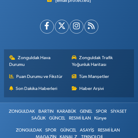
[email protected]
Zonguldak Hava
Zonguldak Trafik
Durumu
Yoğunluk Haritası
Puan Durumu ve Fikstür
Tüm Manşetler
Son Dakika Haberleri
Haber Arşivi
ZONGULDAK
BARTIN
KARABÜK
GENEL
SPOR
SİYASET
SAĞLIK
GÜNCEL
RESMİ İLAN
Künye
ZONGULDAK
SPOR
GÜNCEL
ASAYİŞ
RESMİ İLAN
MAGAZİN
KANAL Z
TEKNOLOJİ