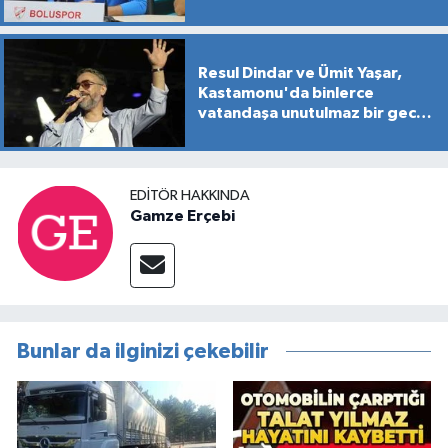
Resul Dindar ve Ümit Yaşar,
Kastamonu'da binlerce
vatandaşa unutulmaz bir gece
yaşattı
EDITÖR HAKKINDA
Gamze Erçebi
Bunlar da ilginizi çekebilir