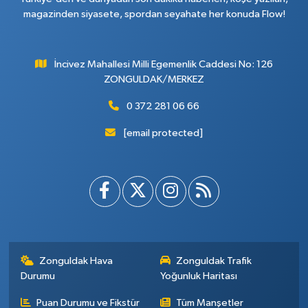
magazinden siyasete, spordan seyahate her konuda Flow!
İncivez Mahallesi Milli Egemenlik Caddesi No: 126
ZONGULDAK/MERKEZ
0 372 281 06 66
[email protected]
Zonguldak Hava
Zonguldak Trafik
Durumu
Yoğunluk Haritası
Puan Durumu ve Fikstür
Tüm Manşetler