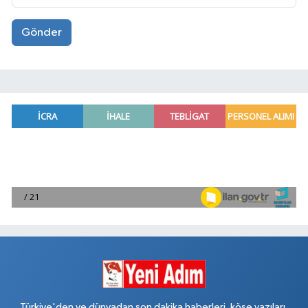
Gönder
Türkiye'den ve dünyadan son dakika haberleri, köşe yazıları,