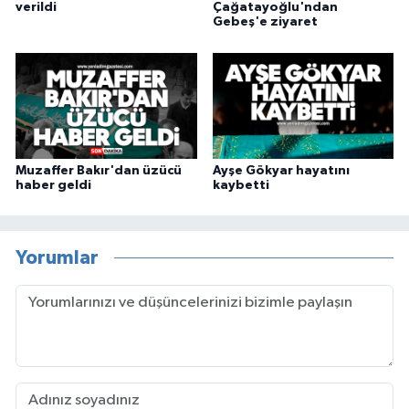
verildi
Çağatayoğlu'ndan
Gebeş'e ziyaret
Muzaffer Bakır'dan üzücü
Ayşe Gökyar hayatını
haber geldi
kaybetti
Yorumlar