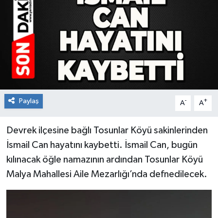
RESMİ İLAN
Künye
Paylaş
-
+
A
A
Devrek ilçesine bağlı Tosunlar Köyü sakinlerinden
İsmail Can hayatını kaybetti. İsmail Can, bugün
kılınacak öğle namazının ardından Tosunlar Köyü
Malya Mahallesi Aile Mezarlığı’nda defnedilecek.