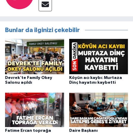
Bunlar da ilginizi çekebilir
Devrek'te Family Okey
Köyün acı kaybı: Murtaza
Salonu açıldı
Dinç hayatını kaybetti
Fatime Ercan toprağa
Daire Başkanı