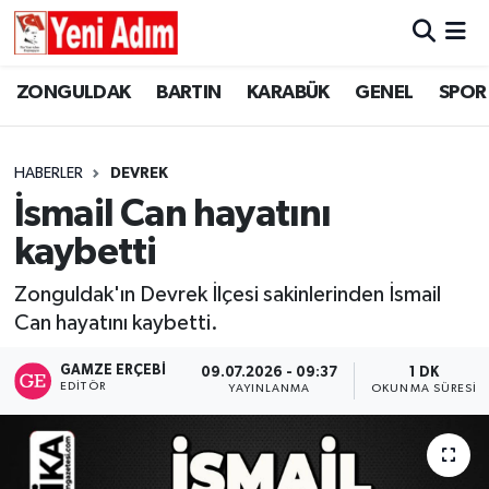
ZONGULDAK
ZONGULDAK
Zonguldak Hava Durumu
ZONGULDAK
BARTIN
KARABÜK
GENEL
SPOR
SPOR
BARTIN
Zonguldak Trafik Yoğunluk Haritası
HABERLER
DEVREK
ASAYİŞ
KARABÜK
Süper Lig Puan Durumu ve Fikstür
İsmail Can hayatını
kaybetti
GÜNCEL
GENEL
Tüm Manşetler
Zonguldak'ın Devrek İlçesi sakinlerinden İsmail
SİYASET
SPOR
Son Dakika Haberleri
Can hayatını kaybetti.
RESMİ İLAN
SİYASET
Haber Arşivi
GAMZE ERÇEBI
09.07.2026 - 09:37
1 DK
EDITÖR
YAYINLANMA
OKUNMA SÜRESI
SAĞLIK
GÜNCEL