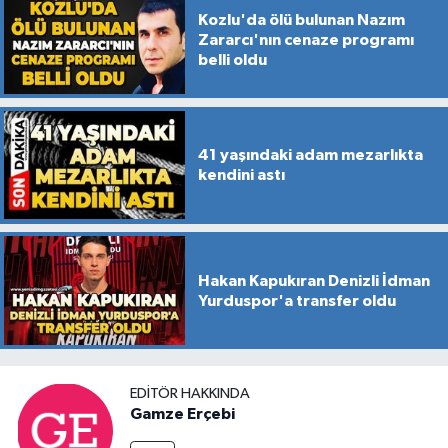
Kozlu'da ölü bulunan Nazım
Zararcı'nın cenaze programı
belli oldu
41 yaşındaki adam mezarlıkta
kendini astı
Hakan Kapukıran Denizli İdman
Yurduspor'a transfer oldu
EDITÖR HAKKINDA
Gamze Erçebi