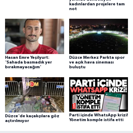
kadınlardan projelere tam
not
Hasan Emre Yeşilyurt:
Düzce Merkez Parkta spor
'Sahada basmadık yer
ve açık hava sineması
bırakmayacağım'
buluştu
Parti içinde WhatsApp krizi!
Düzce'de kaçakçılara göz
Yönetim komple istifa etti
açtırılmıyor