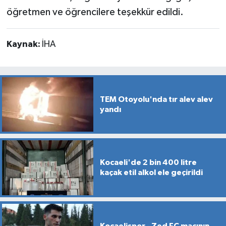
öğretmen ve öğrencilere teşekkür edildi.
Kaynak:
İHA
TEM Otoyolu'nda tır alev alev
yandı
Kocaeli'de 2 bin 400 litre
kaçak etil alkol ele geçirildi
Kocaelispor - Zed FC maçının