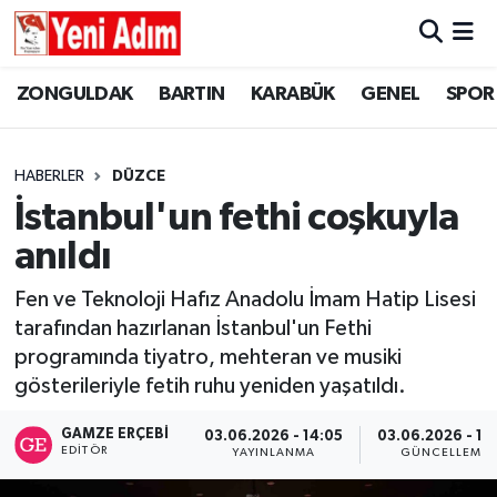
ZONGULDAK
ZONGULDAK
Zonguldak Hava Durumu
ZONGULDAK
BARTIN
KARABÜK
GENEL
SPOR
SPOR
BARTIN
Zonguldak Trafik Yoğunluk Haritası
HABERLER
DÜZCE
ASAYİŞ
KARABÜK
Süper Lig Puan Durumu ve Fikstür
İstanbul'un fethi coşkuyla
anıldı
GÜNCEL
GENEL
Tüm Manşetler
Fen ve Teknoloji Hafız Anadolu İmam Hatip Lisesi
SİYASET
SPOR
Son Dakika Haberleri
tarafından hazırlanan İstanbul'un Fethi
programında tiyatro, mehteran ve musiki
RESMİ İLAN
SİYASET
Haber Arşivi
gösterileriyle fetih ruhu yeniden yaşatıldı.
SAĞLIK
GAMZE ERÇEBI
03.06.2026 - 14:05
03.06.2026 - 14
EDITÖR
YAYINLANMA
GÜNCELLEME
GÜNCEL