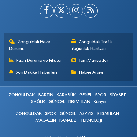
Zonguldak Hava
Zonguldak Trafik
Durumu
Yoğunluk Haritası
Puan Durumu ve Fikstür
Tüm Manşetler
Son Dakika Haberleri
Haber Arşivi
ZONGULDAK
BARTIN
KARABÜK
GENEL
SPOR
SİYASET
SAĞLIK
GÜNCEL
RESMİ İLAN
Künye
ZONGULDAK
SPOR
GÜNCEL
ASAYİŞ
RESMİ İLAN
MAGAZİN
KANAL Z
TEKNOLOJİ