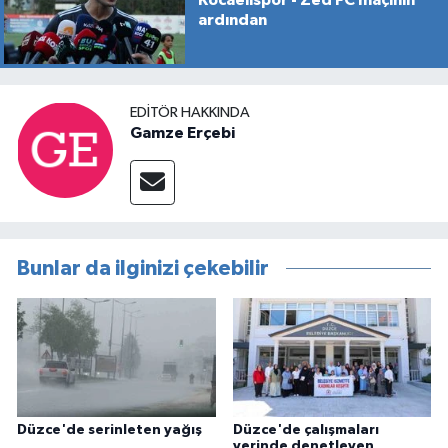
ardından
EDITÖR HAKKINDA
Gamze Erçebi
Bunlar da ilginizi çekebilir
Düzce'de serinleten yağış
Düzce'de çalışmaları
yerinde denetleyen