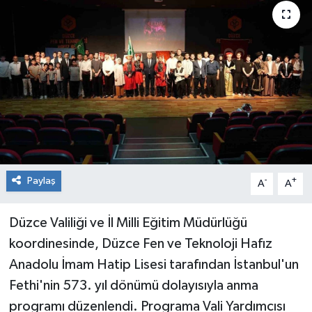
RESMİ İLAN
Künye
Paylaş
-
+
A
A
Düzce Valiliği ve İl Milli Eğitim Müdürlüğü
koordinesinde, Düzce Fen ve Teknoloji Hafız
Anadolu İmam Hatip Lisesi tarafından İstanbul'un
Fethi'nin 573. yıl dönümü dolayısıyla anma
programı düzenlendi. Programa Vali Yardımcısı