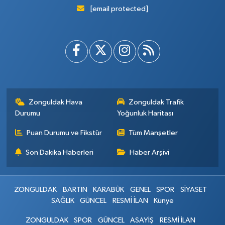
[email protected]
Zonguldak Hava
Zonguldak Trafik
Durumu
Yoğunluk Haritası
Puan Durumu ve Fikstür
Tüm Manşetler
Son Dakika Haberleri
Haber Arşivi
ZONGULDAK
BARTIN
KARABÜK
GENEL
SPOR
SİYASET
SAĞLIK
GÜNCEL
RESMİ İLAN
Künye
ZONGULDAK
SPOR
GÜNCEL
ASAYİŞ
RESMİ İLAN