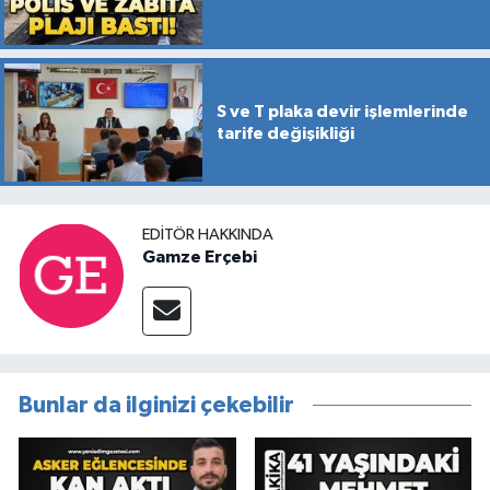
S ve T plaka devir işlemlerinde
tarife değişikliği
EDITÖR HAKKINDA
Gamze Erçebi
Bunlar da ilginizi çekebilir