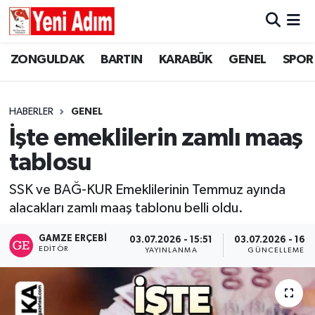
ZONGULDAK
ZONGULDAK
Zonguldak Hava Durumu
ZONGULDAK
BARTIN
KARABÜK
GENEL
SPOR
SPOR
BARTIN
Zonguldak Trafik Yoğunluk Haritası
HABERLER
GENEL
ASAYİŞ
KARABÜK
Süper Lig Puan Durumu ve Fikstür
İşte emeklilerin zamlı maaş
tablosu
GÜNCEL
GENEL
Tüm Manşetler
SSK ve BAĞ-KUR Emeklilerinin Temmuz ayında
SİYASET
SPOR
Son Dakika Haberleri
alacakları zamlı maaş tablonu belli oldu.
RESMİ İLAN
SİYASET
Haber Arşivi
GAMZE ERÇEBI
03.07.2026 - 15:51
03.07.2026 - 16:3
EDITÖR
YAYINLANMA
GÜNCELLEME
SAĞLIK
GÜNCEL