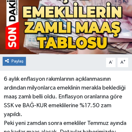
RESMİ İLAN
Künye
Paylaş
-
+
A
A
6 aylık enflasyon rakımlarının açıklanmasının
ardından milyonlarca emeklinin merakla beklediği
maaş zamlı belli oldu. Enflasyon oranlarına göre
SSK ve BAĞ-KUR emeklilerine %17.50 zam
yapıldı.
Peki yeni zamdan sonra emekliler Temmuz ayında
ne kadar maaş alacak. Detaylar haberimizde: