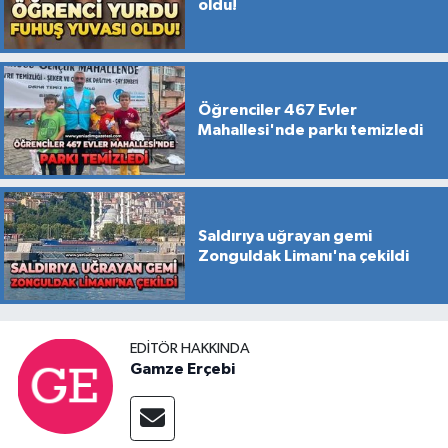
oldu!
Öğrenciler 467 Evler
Mahallesi'nde parkı temizledi
Saldırıya uğrayan gemi
Zonguldak Limanı'na çekildi
EDITÖR HAKKINDA
Gamze Erçebi