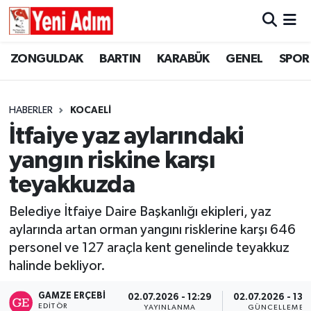
ZONGULDAK
ZONGULDAK
Zonguldak Hava Durumu
ZONGULDAK
BARTIN
KARABÜK
GENEL
SPOR
SPOR
BARTIN
Zonguldak Trafik Yoğunluk Haritası
HABERLER
KOCAELİ
ASAYİŞ
KARABÜK
Süper Lig Puan Durumu ve Fikstür
İtfaiye yaz aylarındaki
yangın riskine karşı
GÜNCEL
GENEL
Tüm Manşetler
teyakkuzda
SİYASET
SPOR
Son Dakika Haberleri
Belediye İtfaiye Daire Başkanlığı ekipleri, yaz
aylarında artan orman yangını risklerine karşı 646
RESMİ İLAN
SİYASET
Haber Arşivi
personel ve 127 araçla kent genelinde teyakkuz
SAĞLIK
halinde bekliyor.
GAMZE ERÇEBI
02.07.2026 - 12:29
02.07.2026 - 13:
GÜNCEL
EDITÖR
YAYINLANMA
GÜNCELLEME