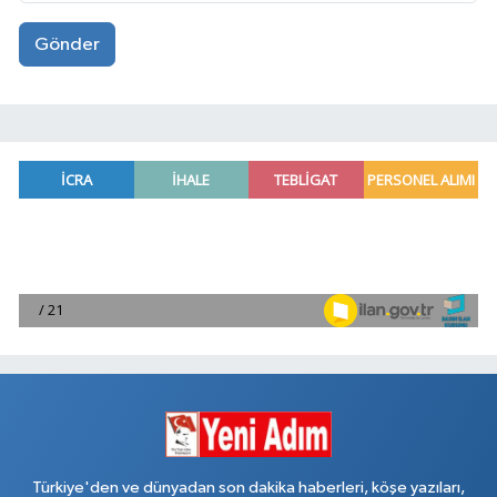
Gönder
Türkiye'den ve dünyadan son dakika haberleri, köşe yazıları,