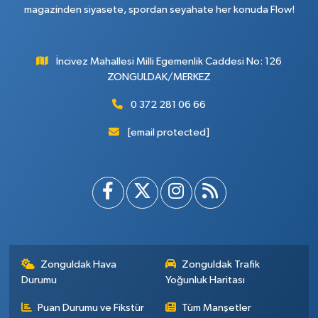
magazinden siyasete, spordan seyahate her konuda Flow!
İncivez Mahallesi Milli Egemenlik Caddesi No: 126
ZONGULDAK/MERKEZ
0 372 281 06 66
[email protected]
Zonguldak Hava
Zonguldak Trafik
Durumu
Yoğunluk Haritası
Puan Durumu ve Fikstür
Tüm Manşetler