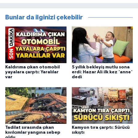
Bunlar da ilginizi çekebilir
Kaldırıma çıkan otomobil
5 yıllık bekleyiş mutlu sona
yayalara çarptı: Yaralılar
erdi: Hazar Ali ilk kez 'anne'
var
dedi
Tadilat sırasında çıkan
Kamyon tıra çarptı: Sürücü
kıvılcımlar yangına sebep
sıkıştı
oldu