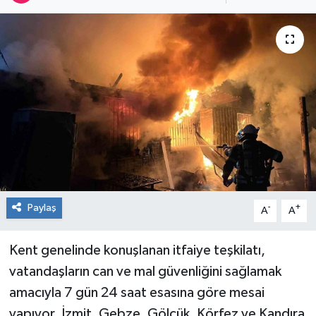
RESMİ İLAN
Künye
Paylaş
-
+
A
A
Kent genelinde konuşlanan itfaiye teşkilatı,
vatandaşların can ve mal güvenliğini sağlamak
amacıyla 7 gün 24 saat esasına göre mesai
yapıyor. İzmit, Gebze, Gölcük, Körfez ve Kandıra