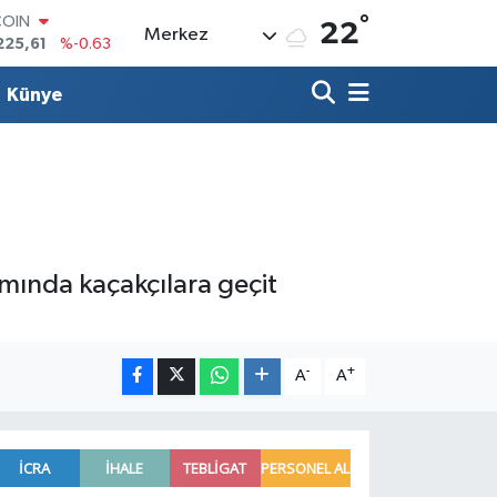
°
COIN
22
Merkez
225,61
%-0.63
LAR
7143
%0.16
Künye
RO
0317
%-0.02
RLİN
2463
%0.07
M ALTIN
0.40
%0.45
T100
799
%70
amında kaçakçılara geçit
-
+
A
A