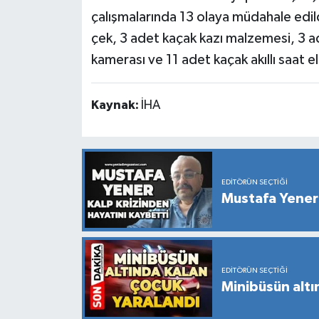
çalışmalarında 13 olaya müdahale edildi.
çek, 3 adet kaçak kazı malzemesi, 3 a
kamerası ve 11 adet kaçak akıllı saat el
Kaynak:
İHA
EDITÖRÜN SEÇTIĞI
Mustafa Yener 
EDITÖRÜN SEÇTIĞI
Minibüsün altı