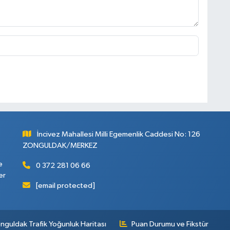
İncivez Mahallesi Milli Egemenlik Caddesi No: 126
ZONGULDAK/MERKEZ
e
0 372 281 06 66
er
[email protected]
nguldak Trafik Yoğunluk Haritası
Puan Durumu ve Fikstür