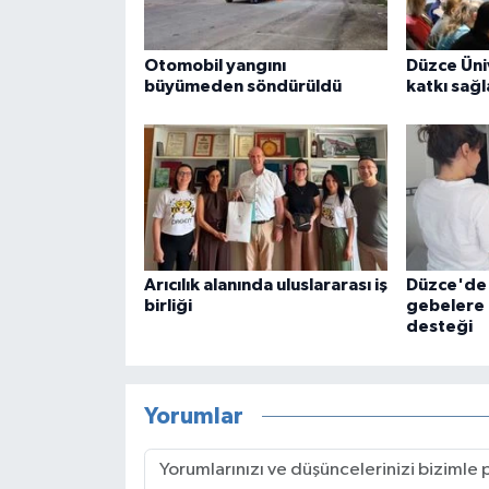
Otomobil yangını
Düzce Üniv
büyümeden söndürüldü
katkı sağ
Arıcılık alanında uluslararası iş
Düzce'de 
birliği
gebelere 
desteği
Yorumlar