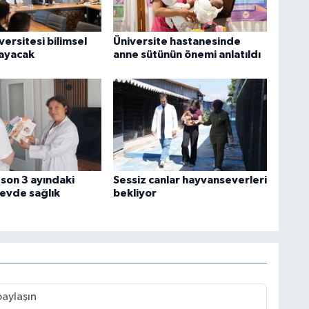
ersitesi bilimsel
Üniversite hastanesinde
layacak
anne sütünün önemi anlatıldı
son 3 ayındaki
Sessiz canlar hayvanseverleri
evde sağlık
bekliyor