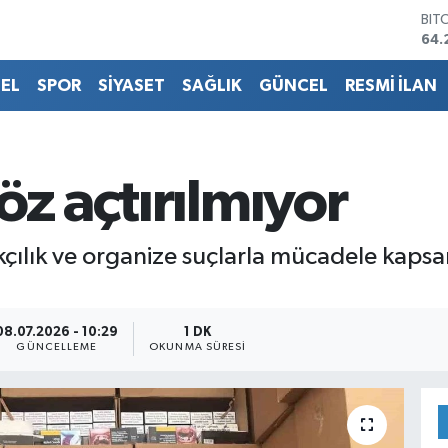
BIT
64.
DO
47,
EL
SPOR
SİYASET
SAĞLIK
GÜNCEL
RESMİ İLAN
EU
55,
STE
64,
GRA
öz açtırılmıyor
651
BİS
13.
kçılık ve organize suçlarla mücadele kaps
08.07.2026 - 10:29
1 DK
GÜNCELLEME
OKUNMA SÜRESI