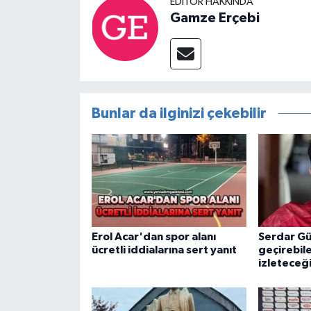
EDITÖR HAKKINDA
Gamze Erçebi
Bunlar da ilginizi çekebilir
Erol Acar'dan spor alanı
Serdar Gü
ücretli iddialarına sert yanıt
geçirebil
izleteceğ