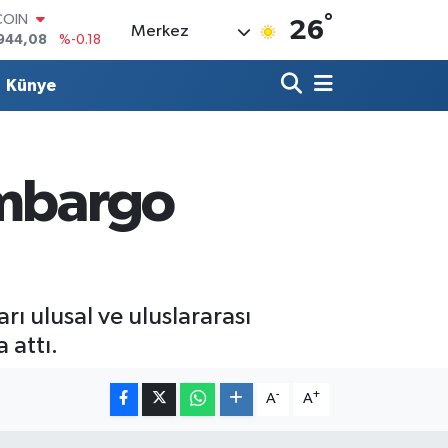
944,08
%-0.18
°
LAR
26
Merkez
7436
%0.18
RO
2510
%0.32
Künye
RLİN
4811
%0.38
M ALTIN
0.55
%0.03
ambargo
T100
779
%-14
rı ulusal ve uluslararası
 attı.
-
+
A
A