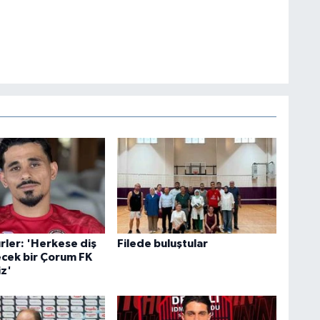
rler: 'Herkese diş
Filede buluştular
ecek bir Çorum FK
iz'