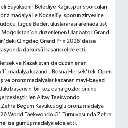
i Büyükşehir Belediye Kağıtspor sporcuları,
ronz madalya ile Kocaeli'yi sporun zirvesine
 judocu Tuğçe Beder, uluslararası arenada üst
der, Moğolistan'da düzenlenen Ulanbator Grand
in'deki Qingdao Grand Prix 2026'da ise
asyonda da kürsü başarısı elde etti.
Hersek ve Kazakistan'da düzenlenen
m 11 madalya kazandı. Bosna Hersek'teki Open
ş ve bronz madalyalar kazanan mavi-beyazlı
ki başarısını bir kez daha gözler önüne
 gerçekleştirilen Altay Taekwondo
le Zehra Begüm Kavukcuoğlu bronz madalya
2026 World Taekwondo G1 Turnuvası'nda Zehra
el ise gümüş madalya elde etti.