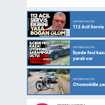
EDITÖRÜN SEÇTIĞI
112 Acil Servi
EDITÖRÜN SEÇTIĞI
İlçede feci ka
yaralı var
EDITÖRÜN SEÇTIĞI
Otomobille çarp