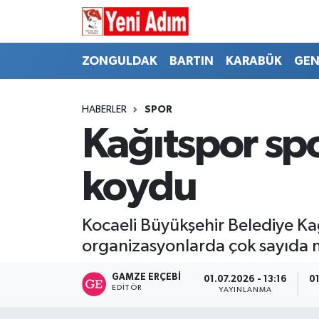
ZONGULDAK
ZONGULDAK
Zonguldak Hava Durumu
ZONGULDAK
BARTIN
KARABÜK
GEN
SPOR
BARTIN
Zonguldak Trafik Yoğunluk Haritası
HABERLER
SPOR
ASAYİŞ
KARABÜK
Süper Lig Puan Durumu ve Fikstür
Kağıtspor sp
GÜNCEL
GENEL
Tüm Manşetler
koydu
SİYASET
SPOR
Son Dakika Haberleri
Kocaeli Büyükşehir Belediye Kağı
RESMİ İLAN
SİYASET
Haber Arşivi
organizasyonlarda çok sayıda m
SAĞLIK
GAMZE ERÇEBI
01.07.2026 - 13:16
01
EDITÖR
YAYINLANMA
GÜNCEL