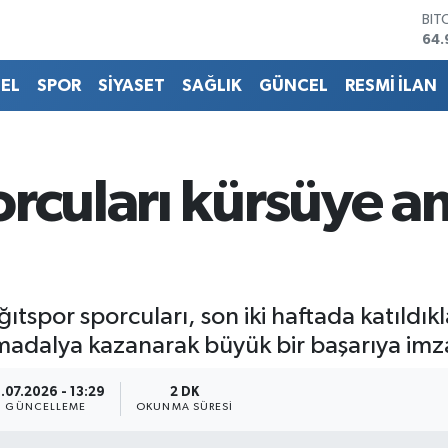
64.
DO
47,
EU
55,
EL
SPOR
SİYASET
SAĞLIK
GÜNCEL
RESMİ İLAN
STE
64,
GRA
666
orcuları kürsüye 
BİS
13.
tspor sporcuları, son iki haftada katıldıkla
adalya kazanarak büyük bir başarıya imza
.07.2026 - 13:29
2 DK
GÜNCELLEME
OKUNMA SÜRESI