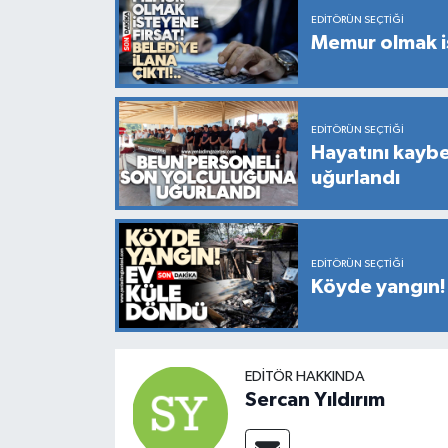
EDITÖRÜN SEÇTIĞI
Memur olmak is
EDITÖRÜN SEÇTIĞI
Hayatını kayb
uğurlandı
EDITÖRÜN SEÇTIĞI
Köyde yangın!
EDITÖR HAKKINDA
Sercan Yıldırım