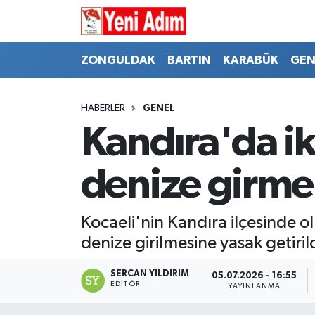
ZONGULDAK
ZONGULDAK
Zonguldak Hava Durumu
ZONGULDAK
BARTIN
KARABÜK
GEN
SPOR
BARTIN
Zonguldak Trafik Yoğunluk Haritası
HABERLER
GENEL
ASAYİŞ
KARABÜK
Süper Lig Puan Durumu ve Fikstür
Kandıra'da ik
GÜNCEL
GENEL
Tüm Manşetler
denize girme
SİYASET
SPOR
Son Dakika Haberleri
Kocaeli'nin Kandıra ilçesinde o
RESMİ İLAN
SİYASET
Haber Arşivi
denize girilmesine yasak getirild
SAĞLIK
SERCAN YILDIRIM
05.07.2026 - 16:55
EDITÖR
YAYINLANMA
GÜNCEL