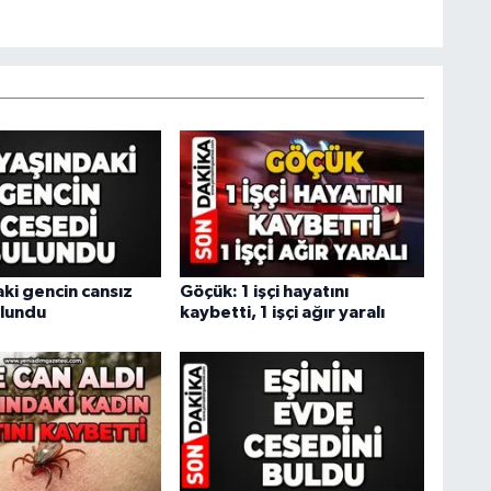
ki gencin cansız
Göçük: 1 işçi hayatını
lundu
kaybetti, 1 işçi ağır yaralı