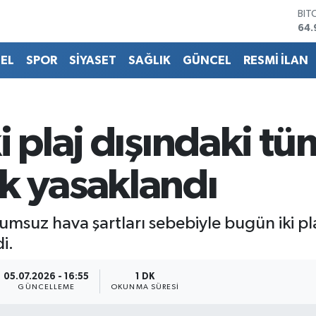
BIT
64.
DO
47,
EL
SPOR
SİYASET
SAĞLIK
GÜNCEL
RESMİ İLAN
EU
55,
STE
64,
GRA
i plaj dışındaki tü
666
BİS
13.
k yasaklandı
lumsuz hava şartları sebebiyle bugün iki pl
i.
05.07.2026 - 16:55
1 DK
GÜNCELLEME
OKUNMA SÜRESI