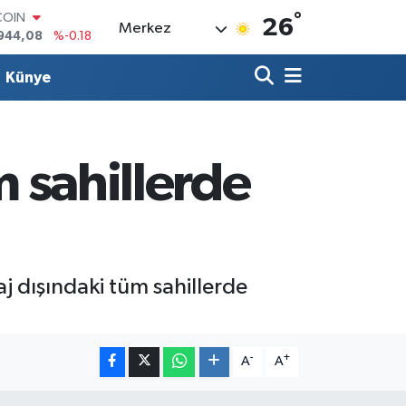
COIN
°
26
Merkez
944,08
%-0.18
LAR
7436
%0.18
Künye
RO
2510
%0.32
RLİN
4811
%0.38
M ALTIN
m sahillerde
0.55
%0.03
T100
779
%-14
aj dışındaki tüm sahillerde
-
+
A
A