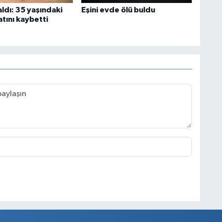
ldı: 35 yaşındaki
Eşini evde ölü buldu
tını kaybetti