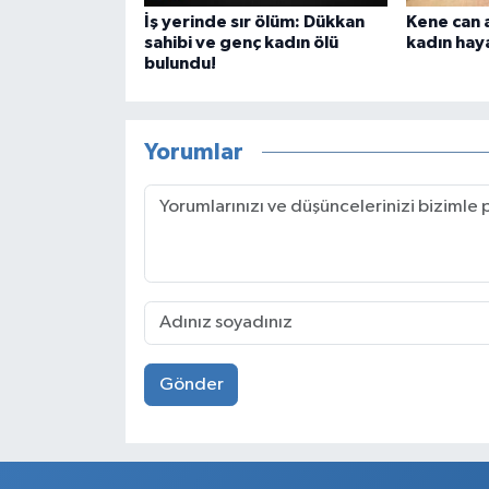
İş yerinde sır ölüm: Dükkan
Kene can a
sahibi ve genç kadın ölü
kadın haya
bulundu!
Yorumlar
Gönder