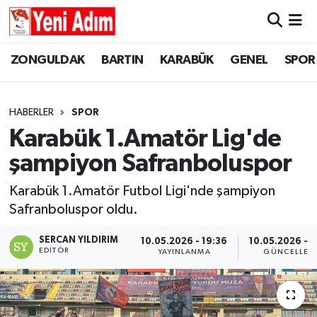
ZONGULDAK
ZONGULDAK
Zonguldak Hava Durumu
ZONGULDAK
BARTIN
KARABÜK
GENEL
SPOR
SPOR
BARTIN
Zonguldak Trafik Yoğunluk Haritası
HABERLER
SPOR
ASAYİŞ
KARABÜK
Süper Lig Puan Durumu ve Fikstür
Karabük 1.Amatör Lig'de
şampiyon Safranboluspor
GÜNCEL
GENEL
Tüm Manşetler
Karabük 1.Amatör Futbol Ligi'nde şampiyon
SİYASET
SPOR
Son Dakika Haberleri
Safranboluspor oldu.
RESMİ İLAN
SİYASET
Haber Arşivi
SERCAN YILDIRIM
10.05.2026 - 19:36
10.05.2026 - 2
EDITÖR
YAYINLANMA
GÜNCELLEM
SAĞLIK
GÜNCEL