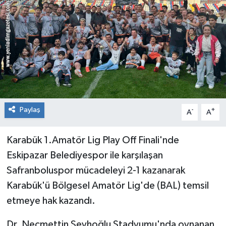
RESMİ İLAN
Künye
Paylaş
-
+
A
A
Karabük 1.Amatör Lig Play Off Finali'nde
Eskipazar Belediyespor ile karşılaşan
Safranboluspor mücadeleyi 2-1 kazanarak
Karabük'ü Bölgesel Amatör Lig'de (BAL) temsil
etmeye hak kazandı.
Dr. Necmettin Şeyhoğlu Stadyumu'nda oynanan