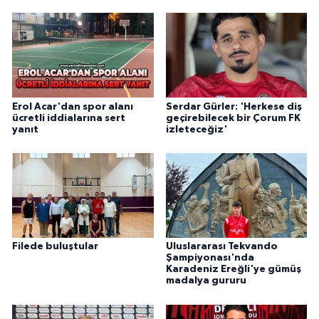
Erol Acar'dan spor alanı
Serdar Gürler: 'Herkese diş
ücretli iddialarına sert
geçirebilecek bir Çorum FK
yanıt
izleteceğiz'
Filede buluştular
Uluslararası Tekvando
Şampiyonası'nda
Karadeniz Ereğli'ye gümüş
madalya gururu