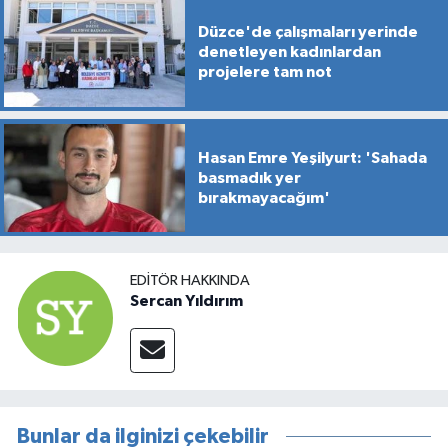
Düzce'de çalışmaları yerinde
denetleyen kadınlardan
projelere tam not
Hasan Emre Yeşilyurt: 'Sahada
basmadık yer
bırakmayacağım'
EDITÖR HAKKINDA
Sercan Yıldırım
Bunlar da ilginizi çekebilir