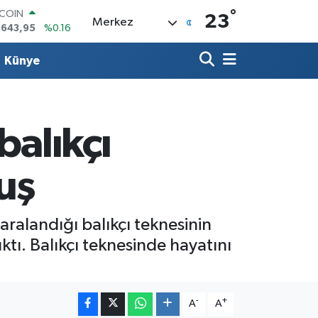
°
LAR
23
Merkez
,6006
%0.06
RO
,0250
%0.02
Künye
ERLİN
,2398
%0.2
AM ALTIN
00.87
%0.12
ST100
balıkçı
.799
%70
TCOIN
.643,95
%0.16
uş
yaralandığı balıkçı teknesinin
tı. Balıkçı teknesinde hayatını
-
+
A
A