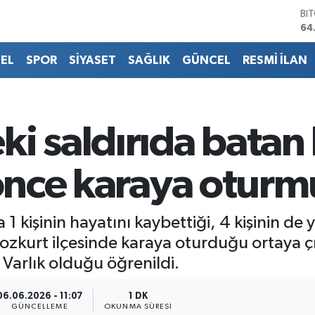
DO
47
EU
55
EL
SPOR
SİYASET
SAĞLIK
GÜNCEL
RESMİ İLAN
ST
64
GR
65
Bİ
i saldırıda batan 
13
BI
64
 önce karaya oturm
1 kişinin hayatını kaybettiği, 4 kişinin de 
kurt ilçesinde karaya oturduğu ortaya çık
Varlık olduğu öğrenildi.
06.06.2026 - 11:07
1 DK
GÜNCELLEME
OKUNMA SÜRESI