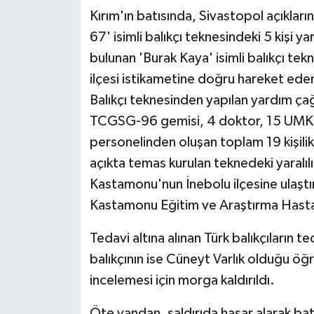
Kırım'ın batısında, Sivastopol açıkları
67' isimli balıkçı teknesindeki 5 kişi ya
bulunan 'Burak Kaya' isimli balıkçı te
ilçesi istikametine doğru hareket eden
Balıkçı teknesinden yapılan yardım çağ
TCGSG-96 gemisi, 4 doktor, 15 UMKE 
personelinden oluşan toplam 19 kişilik
açıkta temas kurulan teknedeki yaralıl
Kastamonu'nun İnebolu ilçesine ulaştır
Kastamonu Eğitim ve Araştırma Hastane
Tedavi altına alınan Türk balıkçıların
balıkçının ise Cüneyt Varlık olduğu öğr
incelemesi için morga kaldırıldı.
Öte yandan, saldırıda hasar alarak bat