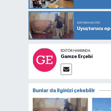
EDITÖRÜN SEÇTIĞI
Uyuşturucu op
EDITÖR HAKKINDA
Gamze Erçebi
Bunlar da ilginizi çekebilir