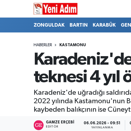
ZONGULDAK
ZONGULDAK
Zonguldak Hava Durumu
ZONGULDAK
BARTIN
KARABÜK
GEN
SPOR
BARTIN
Zonguldak Trafik Yoğunluk Haritası
HABERLER
KASTAMONU
ASAYİŞ
KARABÜK
Süper Lig Puan Durumu ve Fikstür
Karadeniz'dek
GÜNCEL
GENEL
Tüm Manşetler
teknesi 4 yıl
SİYASET
SPOR
Son Dakika Haberleri
Karadeniz'de uğradığı saldırıda 
RESMİ İLAN
SİYASET
Haber Arşivi
2022 yılında Kastamonu'nun Boz
kaybeden balıkçının ise Cüneyt 
SAĞLIK
GAMZE ERÇEBI
06.06.2026 - 09:51
GÜNCEL
EDITÖR
YAYINLANMA