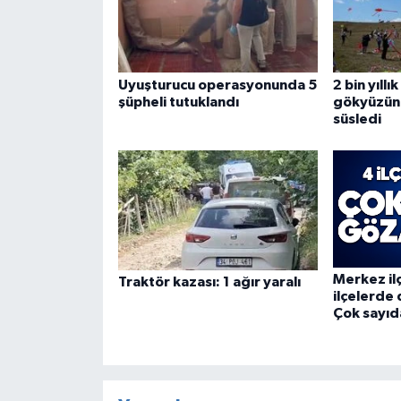
Uyuşturucu operasyonunda 5
2 bin yıllı
şüpheli tutuklandı
gökyüzün
süsledi
Merkez il
Traktör kazası: 1 ağır yaralı
ilçelerde
Çok sayıd