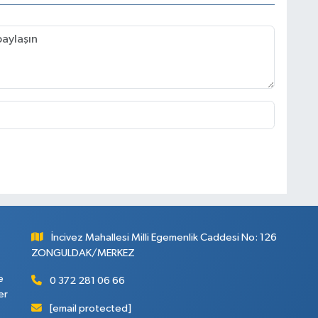
İncivez Mahallesi Milli Egemenlik Caddesi No: 126
ZONGULDAK/MERKEZ
e
0 372 281 06 66
er
[email protected]