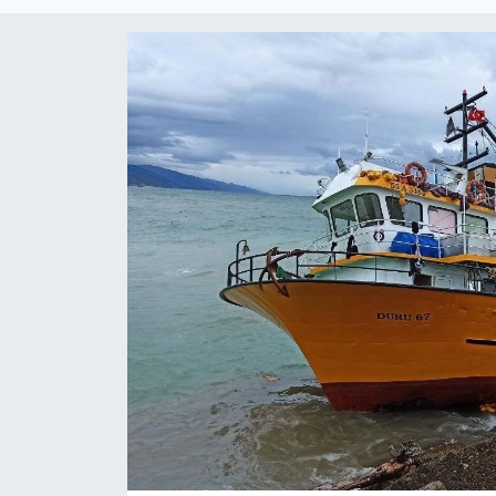
RESMİ İLAN
Künye