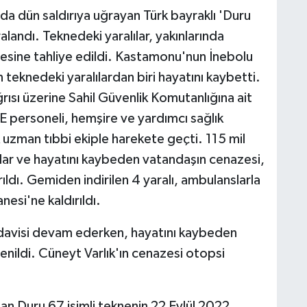
nda dün saldırıya uğrayan Türk bayraklı 'Duru
ralandı. Teknedeki yaralılar, yakınlarında
knesine tahliye edildi. Kastamonu'nun İnebolu
 teknedeki yaralılardan biri hayatını kaybetti.
rısı üzerine Sahil Güvenlik Komutanlığına ait
personeli, hemşire ve yardımcı sağlık
 uzman tıbbi ekiple harekete geçti. 115 mil
ılar ve hayatını kaybeden vatandaşın cenazesi,
ıldı. Gemiden indirilen 4 yaralı, ambulanslarla
si'ne kaldırıldı.
 tedavisi devam ederken, hayatını kaybeden
enildi. Cüneyt Varlık'ın cenazesi otopsi
an Duru 67 isimli teknenin 22 Eylül 2022