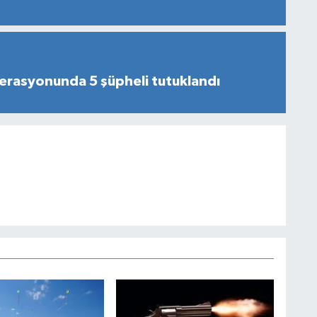
erasyonunda 5 şüpheli tutuklandı