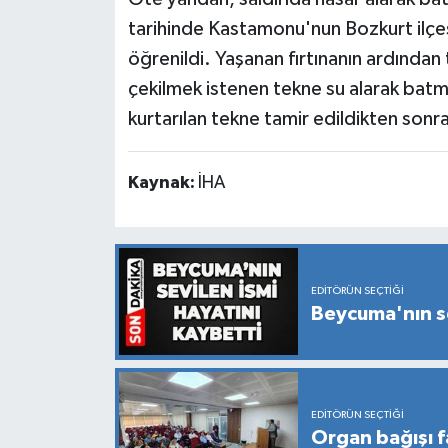
tarihinde Kastamonu'nun Bozkurt ilçe
öğrenildi. Yaşanan fırtınanın ardından 
çekilmek istenen tekne su alarak batmı
kurtarılan tekne tamir edildikten sonr
Kaynak:
İHA
EDITÖRÜN SEÇTIĞI
Beycuma'nın se
EDITÖRÜN SEÇTIĞI
Organ bağışı f