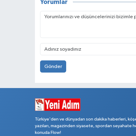
Yorumlar
Gönder
Türkiye'den ve dünyadan son dakika haberleri, köş
yazıları, magazinden siyasete, spordan seyahate h
konuda Flow!