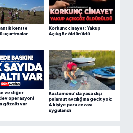
k antik kentte
Korkunç cinayet: Yakup
ü uçurtmalar
Açıkgöz öldürüldü
çe ve diğer
Kastamonu'da yasa dışı
 dev operasyon!
palamut avcılığına geçit yok:
a gözaltı var
4 kişiye para cezası
uygulandı