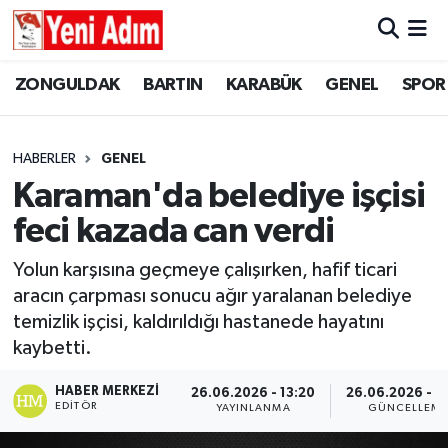
ZONGULDAK
ZONGULDAK
Zonguldak Hava Durumu
ZONGULDAK
BARTIN
KARABÜK
GENEL
SPOR
SPOR
BARTIN
Zonguldak Trafik Yoğunluk Haritası
HABERLER
GENEL
ASAYİŞ
KARABÜK
Süper Lig Puan Durumu ve Fikstür
Karaman'da belediye işçisi
feci kazada can verdi
GÜNCEL
GENEL
Tüm Manşetler
Yolun karşısına geçmeye çalışırken, hafif ticari
SİYASET
SPOR
Son Dakika Haberleri
aracın çarpması sonucu ağır yaralanan belediye
temizlik işçisi, kaldırıldığı hastanede hayatını
RESMİ İLAN
SİYASET
Haber Arşivi
kaybetti.
SAĞLIK
HABER MERKEZI
26.06.2026 - 13:20
26.06.2026 - 1
EDITÖR
YAYINLANMA
GÜNCELLEM
GÜNCEL