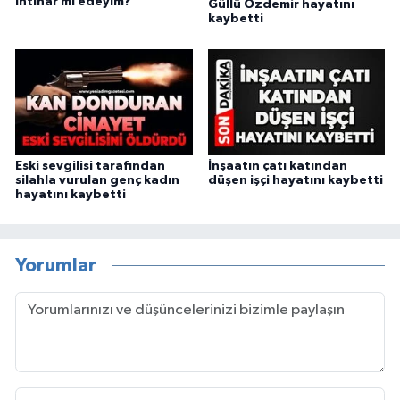
intihar mı edeyim?
Güllü Özdemir hayatını
kaybetti
Eski sevgilisi tarafından
İnşaatın çatı katından
silahla vurulan genç kadın
düşen işçi hayatını kaybetti
hayatını kaybetti
Yorumlar