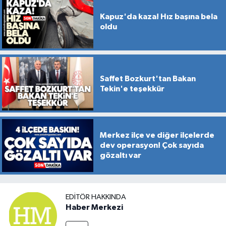
Kapuz'da kaza! Hız başına bela
oldu
Saffet Bozkurt'tan Bakan
Tekin'e teşekkür
Merkez ilçe ve diğer ilçelerde
dev operasyon! Çok sayıda
gözaltı var
EDITÖR HAKKINDA
Haber Merkezi