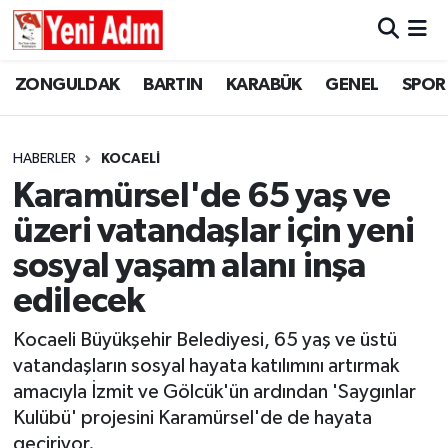
ZONGULDAK
ZONGULDAK
Zonguldak Hava Durumu
ZONGULDAK
BARTIN
KARABÜK
GENEL
SPOR
SPOR
BARTIN
Zonguldak Trafik Yoğunluk Haritası
HABERLER
KOCAELİ
ASAYİŞ
KARABÜK
Süper Lig Puan Durumu ve Fikstür
Karamürsel'de 65 yaş ve
üzeri vatandaşlar için yeni
GÜNCEL
GENEL
Tüm Manşetler
sosyal yaşam alanı inşa
SİYASET
SPOR
Son Dakika Haberleri
edilecek
RESMİ İLAN
SİYASET
Haber Arşivi
Kocaeli Büyükşehir Belediyesi, 65 yaş ve üstü
vatandaşların sosyal hayata katılımını artırmak
SAĞLIK
amacıyla İzmit ve Gölcük'ün ardından 'Saygınlar
Kulübü' projesini Karamürsel'de de hayata
GÜNCEL
geçiriyor.