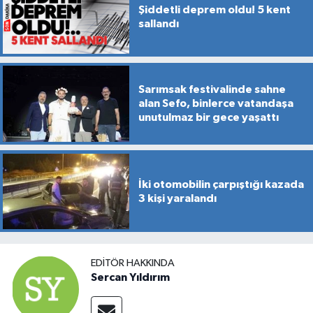
Şiddetli deprem oldu! 5 kent
sallandı
Sarımsak festivalinde sahne
alan Sefo, binlerce vatandaşa
unutulmaz bir gece yaşattı
İki otomobilin çarpıştığı kazada
3 kişi yaralandı
EDITÖR HAKKINDA
Sercan Yıldırım