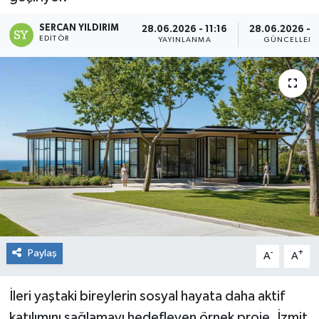
RESMİ İLAN
SERCAN YILDIRIM
28.06.2026 - 11:16
28.06.2026 - 1
EDITÖR
YAYINLANMA
GÜNCELLEM
Künye
Paylaş
-
+
A
A
İleri yaştaki bireylerin sosyal hayata daha aktif
katılımını sağlamayı hedefleyen örnek proje, İzmit