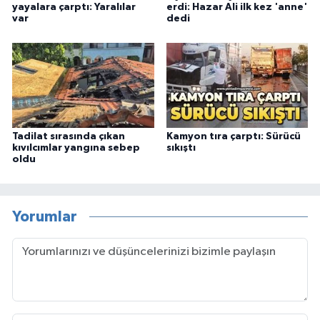
yayalara çarptı: Yaralılar
erdi: Hazar Ali ilk kez 'anne'
var
dedi
Tadilat sırasında çıkan
Kamyon tıra çarptı: Sürücü
kıvılcımlar yangına sebep
sıkıştı
oldu
Yorumlar