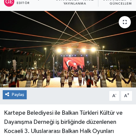
EDITÖR
YAYINLANMA
GÜNCELLEME
RESMİ İLAN
Künye
Paylaş
-
+
A
A
Kartepe Belediyesi ile Balkan Türkleri Kültür ve
Dayanışma Derneği iş birliğinde düzenlenen
Kocaeli 3. Uluslararası Balkan Halk Oyunları