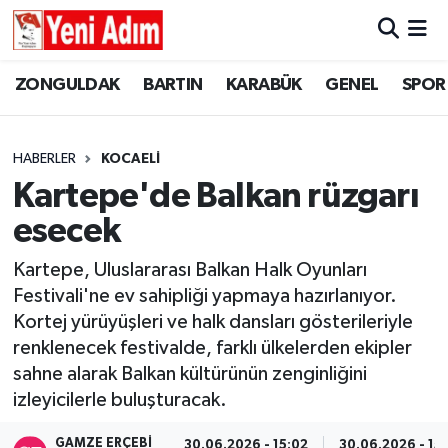
ZONGULDAK
ZONGULDAK
Zonguldak Hava Durumu
ZONGULDAK
BARTIN
KARABÜK
GENEL
SPOR
SPOR
BARTIN
Zonguldak Trafik Yoğunluk Haritası
HABERLER
KOCAELİ
ASAYİŞ
KARABÜK
Süper Lig Puan Durumu ve Fikstür
Kartepe'de Balkan rüzgarı
esecek
GÜNCEL
GENEL
Tüm Manşetler
Kartepe, Uluslararası Balkan Halk Oyunları
SİYASET
SPOR
Son Dakika Haberleri
Festivali'ne ev sahipliği yapmaya hazırlanıyor.
Kortej yürüyüşleri ve halk dansları gösterileriyle
RESMİ İLAN
SİYASET
Haber Arşivi
renklenecek festivalde, farklı ülkelerden ekipler
sahne alarak Balkan kültürünün zenginliğini
SAĞLIK
izleyicilerle buluşturacak.
GÜNCEL
GAMZE ERÇEBI
30.06.2026 - 15:02
30.06.2026 - 15