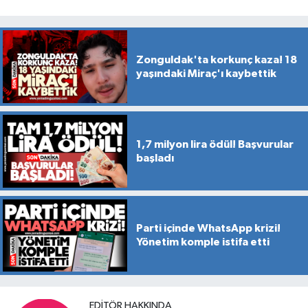
Zonguldak'ta korkunç kaza! 18
yaşındaki Miraç'ı kaybettik
1,7 milyon lira ödül! Başvurular
başladı
Parti içinde WhatsApp krizi!
Yönetim komple istifa etti
EDITÖR HAKKINDA