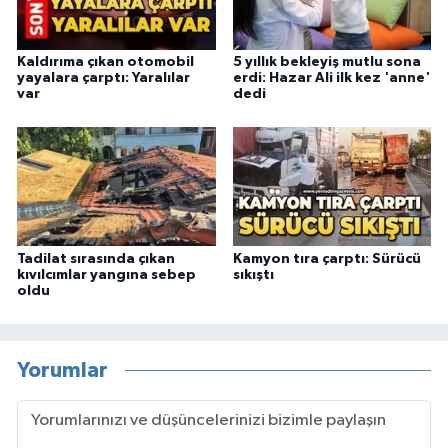
Kaldırıma çıkan otomobil
5 yıllık bekleyiş mutlu sona
yayalara çarptı: Yaralılar
erdi: Hazar Ali ilk kez 'anne'
var
dedi
Tadilat sırasında çıkan
Kamyon tıra çarptı: Sürücü
kıvılcımlar yangına sebep
sıkıştı
oldu
Yorumlar