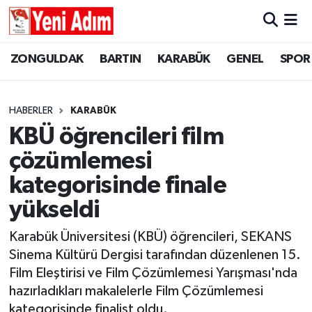
ZONGULDAK
ZONGULDAK
Zonguldak Hava Durumu
ZONGULDAK
BARTIN
KARABÜK
GENEL
SPOR
SPOR
BARTIN
Zonguldak Trafik Yoğunluk Haritası
HABERLER
KARABÜK
ASAYİŞ
KARABÜK
Süper Lig Puan Durumu ve Fikstür
KBÜ öğrencileri film
çözümlemesi
GÜNCEL
GENEL
Tüm Manşetler
kategorisinde finale
SİYASET
SPOR
Son Dakika Haberleri
yükseldi
RESMİ İLAN
SİYASET
Haber Arşivi
Karabük Üniversitesi (KBÜ) öğrencileri, SEKANS
Sinema Kültürü Dergisi tarafından düzenlenen 15.
SAĞLIK
Film Eleştirisi ve Film Çözümlemesi Yarışması'nda
hazırladıkları makalelerle Film Çözümlemesi
GÜNCEL
kategorisinde finalist oldu.