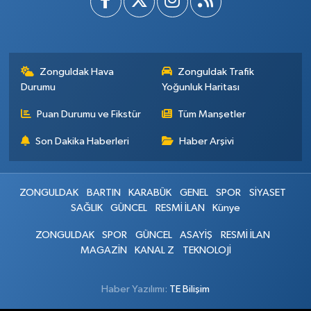
Zonguldak Hava
Zonguldak Trafik
Durumu
Yoğunluk Haritası
Puan Durumu ve Fikstür
Tüm Manşetler
Son Dakika Haberleri
Haber Arşivi
ZONGULDAK
BARTIN
KARABÜK
GENEL
SPOR
SİYASET
SAĞLIK
GÜNCEL
RESMİ İLAN
Künye
ZONGULDAK
SPOR
GÜNCEL
ASAYİŞ
RESMİ İLAN
MAGAZİN
KANAL Z
TEKNOLOJİ
Haber Yazılımı:
TE Bilişim