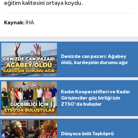
eğitim kalitesini ortaya koydu.
Kaynak:
İHA
Denizde can pazarı: Ağabey
öldü, kardeşinin durumu ağır
Kadın Kooperatifleri ve Kadın
Girişimciler güç birliği için
ZTSO'da buluşlar
Dünyaca ünlü Taşköprü