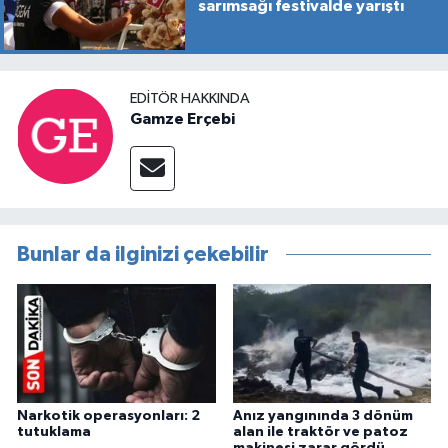
sarımsağı festivalde yarıştı
EDITÖR HAKKINDA
Gamze Erçebi
Bunlar da ilginizi çekebilir
Narkotik operasyonları: 2
Anız yangınında 3 dönüm
tutuklama
alan ile traktör ve patoz
makinesi zarar gördü