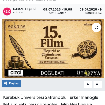
RESMİ İLAN
GAMZE ERÇEBI
09.07.2026 - 10:09
09.07.2026 - 10
EDITÖR
YAYINLANMA
GÜNCELLEME
Künye
Paylaş
-
+
A
A
Karabük Üniversitesi Safranbolu Türker İnanoğlu
İletişim Fakültesi öğrencileri, Film Eleştirisi ve