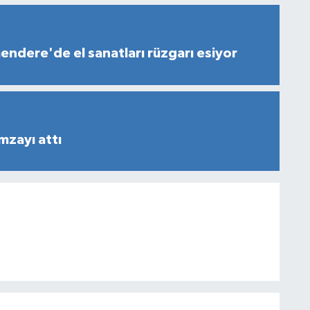
ndere'de el sanatları rüzgarı esiyor
mzayı attı