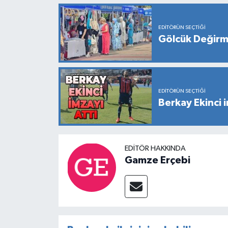
EDITÖRÜN SEÇTIĞI
Gölcük Değirme
EDITÖRÜN SEÇTIĞI
Berkay Ekinci i
EDITÖR HAKKINDA
Gamze Erçebi