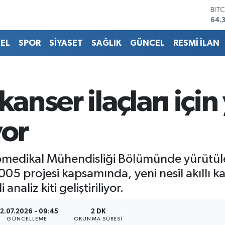
64.
DO
47,
EU
55,
EL
SPOR
SİYASET
SAĞLIK
GÜNCEL
RESMİ İLAN
STE
64,
GRA
661
anser ilaçları için 
BİS
13.
yor
omedikal Mühendisliği Bölümünde yürütülen
 projesi kapsamında, yeni nesil akıllı kan
naliz kiti geliştiriliyor.
2.07.2026 - 09:45
2 DK
GÜNCELLEME
OKUNMA SÜRESI