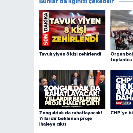
Bunlar da ilginizi çekebilir
Tavuk yiyen 8 kişi zehirlendi
Organ bağı
toplantıs
Zonguldak da rahatlayacak!
CHP'ye bi
Yıllardır beklenen proje
ihaleye çıktı