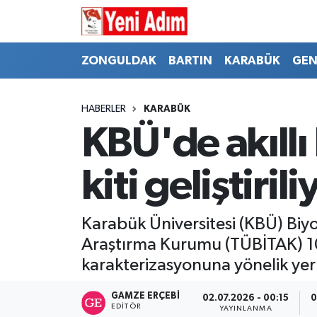
ZONGULDAK
ZONGULDAK
Zonguldak Hava Durumu
ZONGULDAK
BARTIN
KARABÜK
GEN
SPOR
BARTIN
Zonguldak Trafik Yoğunluk Haritası
HABERLER
KARABÜK
ASAYİŞ
KARABÜK
Süper Lig Puan Durumu ve Fikstür
KBÜ'de akıllı k
GÜNCEL
GENEL
Tüm Manşetler
kiti geliştirili
SİYASET
SPOR
Son Dakika Haberleri
Karabük Üniversitesi (KBÜ) Biy
RESMİ İLAN
SİYASET
Haber Arşivi
Araştırma Kurumu (TÜBİTAK) 1005
karakterizasyonuna yönelik yerli a
SAĞLIK
GAMZE ERÇEBI
02.07.2026 - 00:15
0
GÜNCEL
EDITÖR
YAYINLANMA