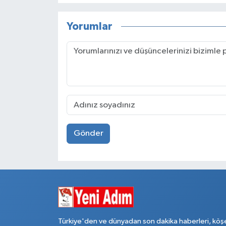
Yorumlar
Gönder
Türkiye'den ve dünyadan son dakika haberleri, köş