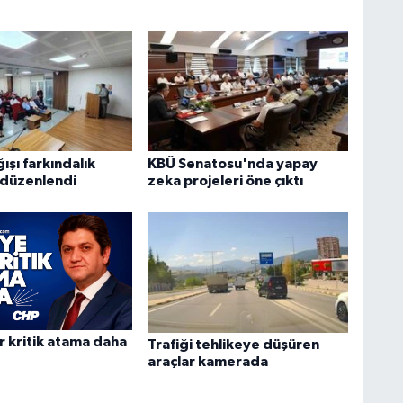
şı farkındalık
KBÜ Senatosu'nda yapay
ı düzenlendi
zeka projeleri öne çıktı
r kritik atama daha
Trafiği tehlikeye düşüren
araçlar kamerada