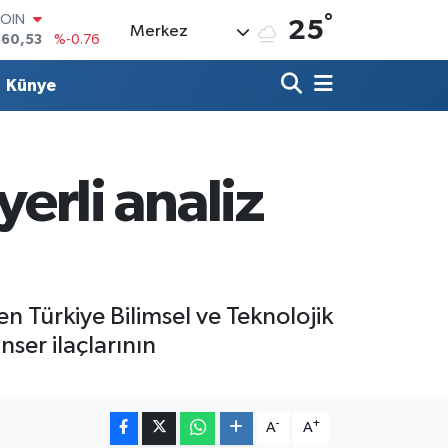
360,53
%-0.76
°
LAR
25
Merkez
7069
%0.17
RO
0265
%0.01
Künye
RLİN
1897
%0.02
M ALTIN
8.49
%2.12
yerli analiz
T100
887
%64
 Türkiye Bilimsel ve Teknolojik
ser ilaçlarının
-
+
A
A