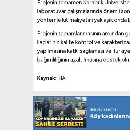
Projenin tamamen Karabük Üniversites
laboratuvar çalışmalarında önemli sonuçl
yöntemle kit maliyetini yaklaşık onda 
Projenin tamamlanmasının ardından geli
ilaçlarının kalite kontrol ve karakteri
yapılmasına katkı sağlaması ve Türkiye'n
bağımlılığının azaltılmasına destek ol
Kaynak:
İHA
EDITÖRÜN SEÇTIĞI
Köy kadınların