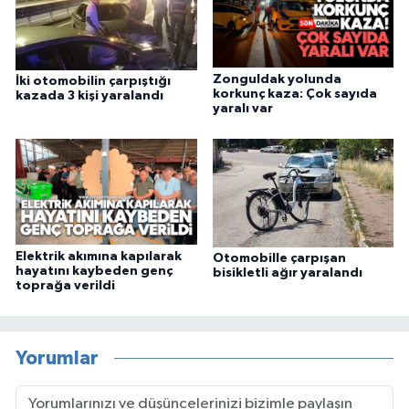
Zonguldak yolunda
İki otomobilin çarpıştığı
korkunç kaza: Çok sayıda
kazada 3 kişi yaralandı
yaralı var
Elektrik akımına kapılarak
Otomobille çarpışan
hayatını kaybeden genç
bisikletli ağır yaralandı
toprağa verildi
Yorumlar