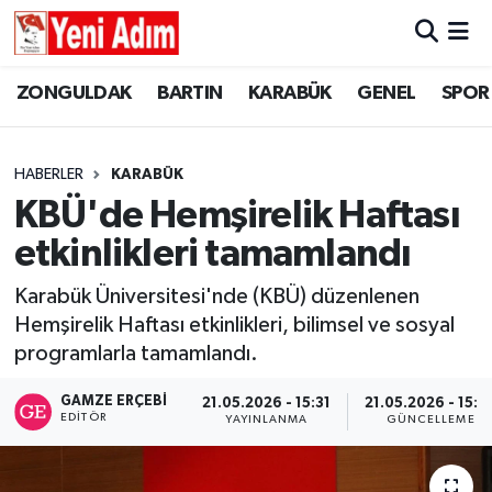
ZONGULDAK
ZONGULDAK
Zonguldak Hava Durumu
ZONGULDAK
BARTIN
KARABÜK
GENEL
SPOR
SPOR
BARTIN
Zonguldak Trafik Yoğunluk Haritası
HABERLER
KARABÜK
ASAYİŞ
KARABÜK
Süper Lig Puan Durumu ve Fikstür
KBÜ'de Hemşirelik Haftası
etkinlikleri tamamlandı
GÜNCEL
GENEL
Tüm Manşetler
Karabük Üniversitesi'nde (KBÜ) düzenlenen
SİYASET
SPOR
Son Dakika Haberleri
Hemşirelik Haftası etkinlikleri, bilimsel ve sosyal
programlarla tamamlandı.
RESMİ İLAN
SİYASET
Haber Arşivi
GAMZE ERÇEBI
21.05.2026 - 15:31
21.05.2026 - 15:5
SAĞLIK
EDITÖR
YAYINLANMA
GÜNCELLEME
GÜNCEL