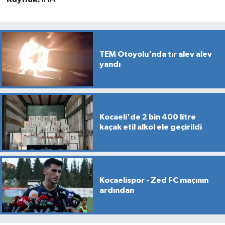
TEM Otoyolu'nda tır alev alev
yandı
Kocaeli'de 2 bin 400 litre
kaçak etil alkol ele geçirildi
Kocaelispor - Zed FC maçının
ardından