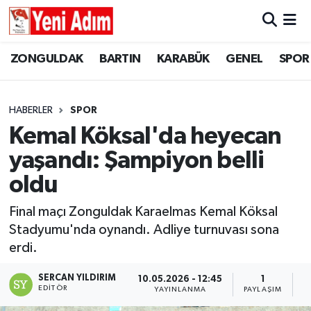
ZONGULDAK
ZONGULDAK
Zonguldak Hava Durumu
ZONGULDAK
BARTIN
KARABÜK
GENEL
SPOR
SPOR
BARTIN
Zonguldak Trafik Yoğunluk Haritası
HABERLER
SPOR
ASAYİŞ
KARABÜK
Süper Lig Puan Durumu ve Fikstür
Kemal Köksal'da heyecan
yaşandı: Şampiyon belli
GÜNCEL
GENEL
Tüm Manşetler
oldu
SİYASET
SPOR
Son Dakika Haberleri
Final maçı Zonguldak Karaelmas Kemal Köksal
Stadyumu'nda oynandı. Adliye turnuvası sona
RESMİ İLAN
SİYASET
Haber Arşivi
erdi.
SAĞLIK
SERCAN YILDIRIM
10.05.2026 - 12:45
1
EDITÖR
YAYINLANMA
PAYLAŞIM
O
GÜNCEL