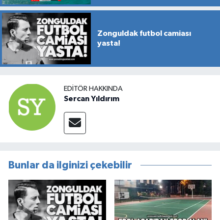
Zonguldak futbol camiası
yasta!
EDITÖR HAKKINDA
Sercan Yıldırım
Bunlar da ilginizi çekebilir