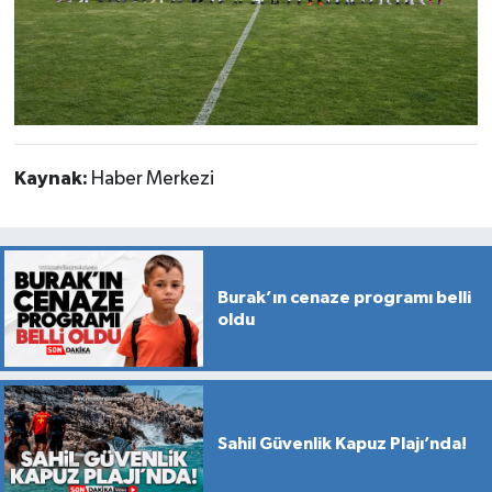
Kaynak:
Haber Merkezi
Burak’ın cenaze programı belli
oldu
Sahil Güvenlik Kapuz Plajı’nda!