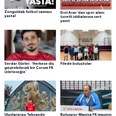
Zonguldak futbol camiası
Erol Acar'dan spor alanı
yasta!
ücretli iddialarına sert
yanıt
Serdar Gürler: 'Herkese diş
Filede buluştular
geçirebilecek bir Çorum FK
izleteceğiz'
Uluslararası Tekvando
Boluspor-Manisa FK maçının