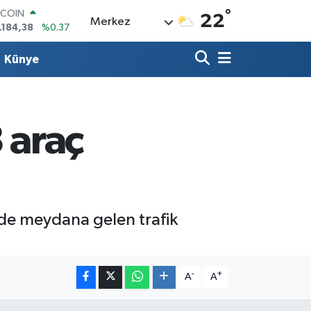
TCOIN
°
22
Merkez
.184,38
%0.37
OLAR
,7239
%0.01
Künye
URO
,1823
%-0.06
ERLİN
,4329
%-0.02
AM ALTIN
3 araç
64.02
%0.05
ST100
.779
%-14
inde meydana gelen trafik
-
+
A
A