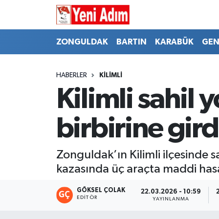
ZONGULDAK
ZONGULDAK
Zonguldak Hava Durumu
ZONGULDAK
BARTIN
KARABÜK
GEN
SPOR
BARTIN
Zonguldak Trafik Yoğunluk Haritası
HABERLER
KİLİMLİ
ASAYİŞ
KARABÜK
Süper Lig Puan Durumu ve Fikstür
Kilimli sahil 
GÜNCEL
GENEL
Tüm Manşetler
birbirine gird
SİYASET
SPOR
Son Dakika Haberleri
Zonguldak’ın Kilimli ilçesinde 
RESMİ İLAN
SİYASET
Haber Arşivi
kazasında üç araçta maddi hasa
SAĞLIK
GÖKSEL ÇOLAK
22.03.2026 - 10:59
EDITÖR
YAYINLANMA
GÜNCEL