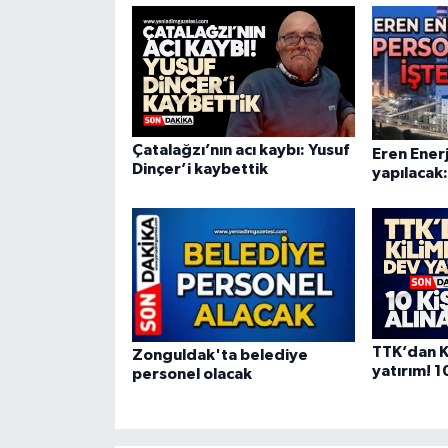
Çatalağzı’nın acı kaybı: Yusuf
Eren Enerj
Dinçer’i kaybettik
yapılacak:
TTK’dan K
Zonguldak'ta belediye
yatırım! 10
personel olacak