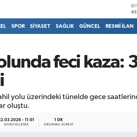
BI
65
D
47
EL
SPOR
SİYASET
SAĞLIK
GÜNCEL
RESMİ İLAN
E
55
ST
64
GR
yolunda feci kaza: 
66
Bİ
13
i
sahil yolu üzerindeki tünelde gece saatler
r oluştu.
22.03.2026 - 11:01
1 DK
GÜNCELLEME
OKUNMA SÜRESI