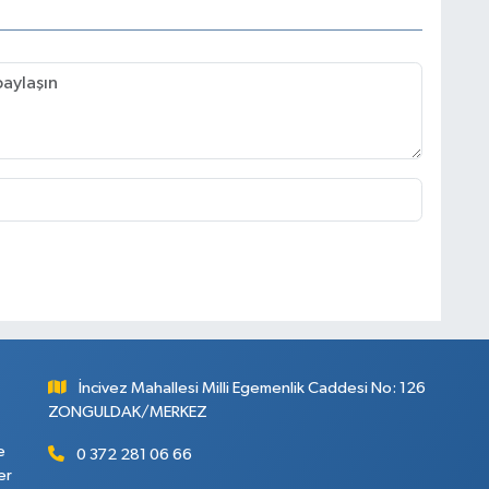
İncivez Mahallesi Milli Egemenlik Caddesi No: 126
ZONGULDAK/MERKEZ
e
0 372 281 06 66
er