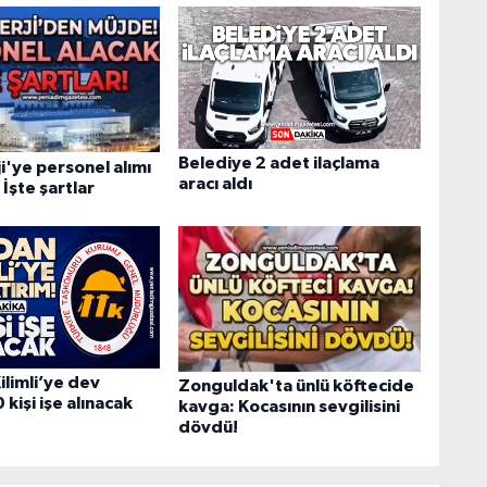
Belediye 2 adet ilaçlama
i'ye personel alımı
aracı aldı
 İşte şartlar
ilimli’ye dev
Zonguldak'ta ünlü köftecide
 kişi işe alınacak
kavga: Kocasının sevgilisini
dövdü!