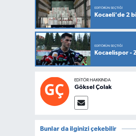
EDITÖRÜN SEÇTIĞI
Kocaeli'de 2 bi
EDITÖRÜN SEÇTIĞI
Kocaelispor - 
EDITÖR HAKKINDA
Göksel Çolak
Bunlar da ilginizi çekebilir