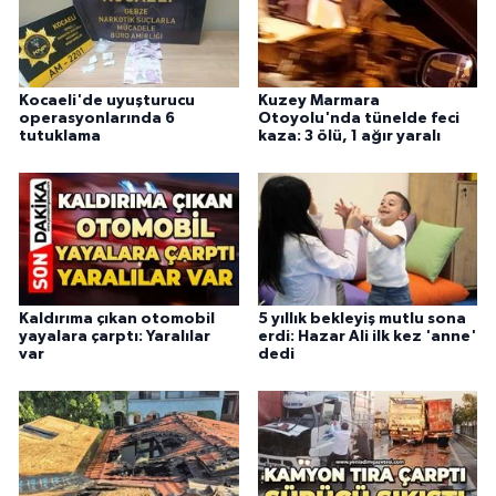
Kocaeli'de uyuşturucu
Kuzey Marmara
operasyonlarında 6
Otoyolu'nda tünelde feci
tutuklama
kaza: 3 ölü, 1 ağır yaralı
Kaldırıma çıkan otomobil
5 yıllık bekleyiş mutlu sona
yayalara çarptı: Yaralılar
erdi: Hazar Ali ilk kez 'anne'
var
dedi