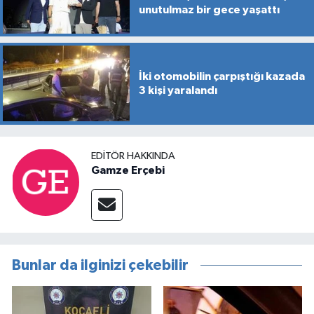
unutulmaz bir gece yaşattı
İki otomobilin çarpıştığı kazada
3 kişi yaralandı
EDITÖR HAKKINDA
Gamze Erçebi
Bunlar da ilginizi çekebilir