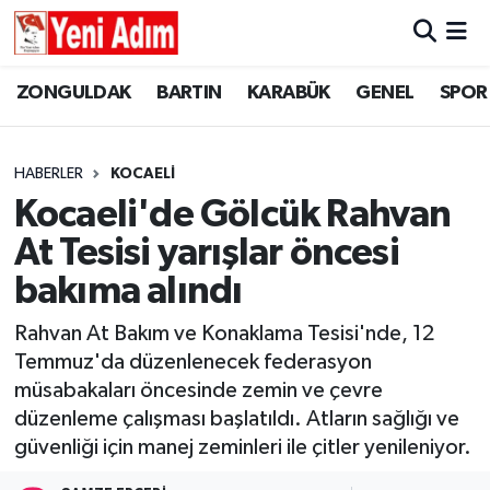
ZONGULDAK
ZONGULDAK
Zonguldak Hava Durumu
ZONGULDAK
BARTIN
KARABÜK
GENEL
SPOR
SPOR
BARTIN
Zonguldak Trafik Yoğunluk Haritası
HABERLER
KOCAELİ
ASAYİŞ
KARABÜK
Süper Lig Puan Durumu ve Fikstür
Kocaeli'de Gölcük Rahvan
At Tesisi yarışlar öncesi
GÜNCEL
GENEL
Tüm Manşetler
bakıma alındı
SİYASET
SPOR
Son Dakika Haberleri
Rahvan At Bakım ve Konaklama Tesisi'nde, 12
Temmuz'da düzenlenecek federasyon
RESMİ İLAN
SİYASET
Haber Arşivi
müsabakaları öncesinde zemin ve çevre
SAĞLIK
düzenleme çalışması başlatıldı. Atların sağlığı ve
güvenliği için manej zeminleri ile çitler yenileniyor.
GÜNCEL