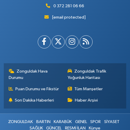
0 372 281 06 66
[email protected]
Zonguldak Hava
Zonguldak Trafik
Durumu
Yoğunluk Haritası
Puan Durumu ve Fikstür
Tüm Manşetler
Son Dakika Haberleri
Haber Arşivi
ZONGULDAK
BARTIN
KARABÜK
GENEL
SPOR
SİYASET
SAĞLIK
GÜNCEL
RESMİ İLAN
Künye