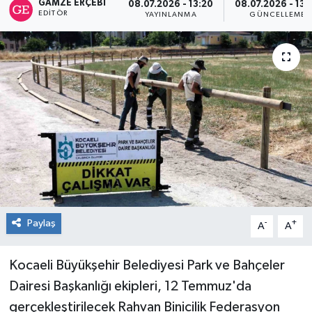
GAMZE ERÇEBI
08.07.2026 - 13:20
08.07.2026 - 13:
EDITÖR
YAYINLANMA
GÜNCELLEME
RESMİ İLAN
Künye
Paylaş
-
+
A
A
Kocaeli Büyükşehir Belediyesi Park ve Bahçeler
Dairesi Başkanlığı ekipleri, 12 Temmuz'da
gerçekleştirilecek Rahvan Binicilik Federasyon