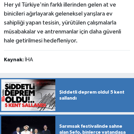
Her yıl Türkiye'nin farklı illerinden gelen at ve
binicileri ağırlayarak geleneksel yarışlara ev
sahipliği yapan tesisin, yürütülen çalışmalarla
müsabakalar ve antrenmanlar için daha güvenli
hale getirilmesi hedefleniyor.
Kaynak:
İHA
Şiddetli deprem oldu! 5 kent
sallandı
Sarımsak festivalinde sahne
alan Sefo, binlerce vatandaşa