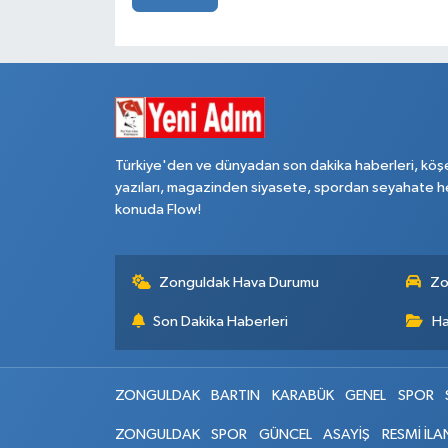
Türkiye'den ve dünyadan son dakika haberleri, köş
yazıları, magazinden siyasete, spordan seyahate h
konuda Flow!
Zonguldak Hava Durumu
Zo
Son Dakika Haberleri
Ha
ZONGULDAK
BARTIN
KARABÜK
GENEL
SPOR
ZONGULDAK
SPOR
GÜNCEL
ASAYİŞ
RESMİ İLA