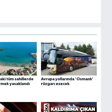
aki tüm sahillerde
Avrupa yollarında 'Osmanlı'
rmek yasaklandı
rüzgarı esecek