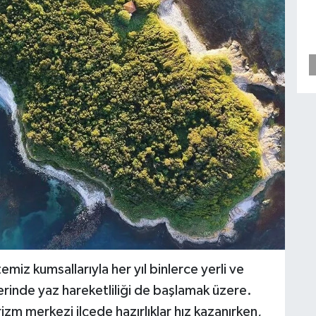
emiz kumsallarıyla her yıl binlerce yerli ve
lerinde yaz hareketliliği de başlamak üzere.
rizm merkezi ilçede hazırlıklar hız kazanırken,