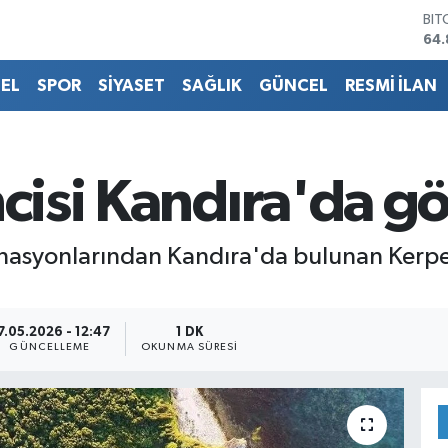
BIT
64.
DO
47,
EL
SPOR
SİYASET
SAĞLIK
GÜNCEL
RESMİ İLAN
EU
55,
STE
64,
GRA
ncisi Kandıra'da gö
66
BİS
13.
inasyonlarından Kandıra'da bulunan Kerpe 
7.05.2026 - 12:47
1 DK
GÜNCELLEME
OKUNMA SÜRESI