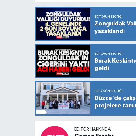
EDITÖRÜN SEÇTIĞI
Zonguldak Vali
yasaklandı
EDITÖRÜN SEÇTIĞI
Burak Keskintı
geldi
EDITÖRÜN SEÇTIĞI
Düzce'de çalış
projelere tam
EDITÖR HAKKINDA