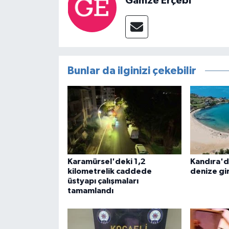
Gamze Erçebi
Bunlar da ilginizi çekebilir
Karamürsel'deki 1,2
Kandıra'd
kilometrelik caddede
denize gi
üstyapı çalışmaları
tamamlandı