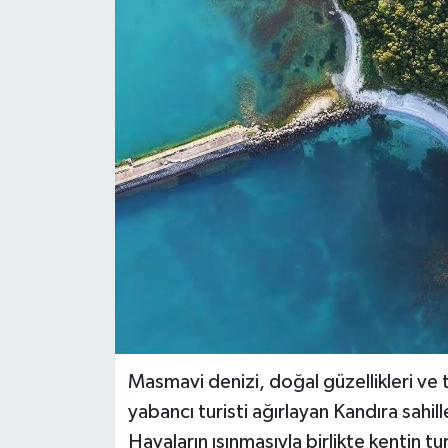
RESMİ İLAN
Künye
Masmavi denizi, doğal güzellikleri ve t
yabancı turisti ağırlayan Kandıra sahil
Havaların ısınmasıyla birlikte kentin tu