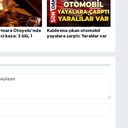
rmara Otoyolu'nda
Kaldırıma çıkan otomobil
ci kaza: 3 ölü, 1
yayalara çarptı: Yaralılar var