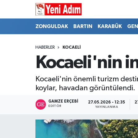
ZONGULDAK
ZONGULDAK
Zonguldak Hava Durumu
ZONGULDAK
BARTIN
KARABÜK
GEN
SPOR
BARTIN
Zonguldak Trafik Yoğunluk Haritası
HABERLER
KOCAELİ
ASAYİŞ
KARABÜK
Süper Lig Puan Durumu ve Fikstür
Kocaeli'nin i
GÜNCEL
GENEL
Tüm Manşetler
Kocaeli'nin önemli turizm dest
SİYASET
SPOR
Son Dakika Haberleri
koylar, havadan görüntülendi.
RESMİ İLAN
SİYASET
Haber Arşivi
GAMZE ERÇEBI
27.05.2026 - 12:35
2
EDITÖR
YAYINLANMA
SAĞLIK
GÜNCEL