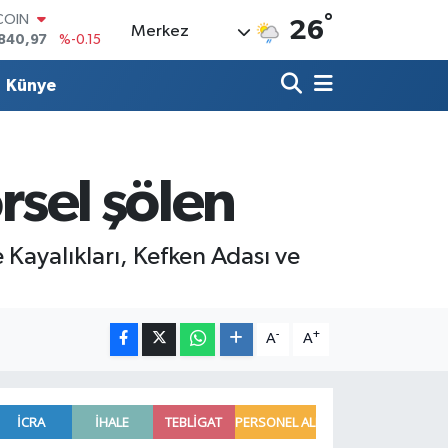
COIN
°
26
840,97
%-0.15
Merkez
LAR
7436
%0.18
Künye
RO
2510
%0.32
RLİN
4811
%0.38
M ALTIN
rsel şölen
60.55
%0
T100
779
%-14
Kayalıkları, Kefken Adası ve
-
+
A
A