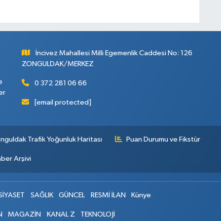
İncivez Mahallesi Milli Egemenlik Caddesi No: 126
ZONGULDAK/MERKEZ
e
0 372 281 06 66
er
[email protected]
nguldak Trafik Yoğunluk Haritası
Puan Durumu ve Fikstür
ber Arşivi
SİYASET
SAĞLIK
GÜNCEL
RESMİ İLAN
Künye
N
MAGAZİN
KANAL Z
TEKNOLOJİ