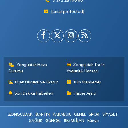
0 372 281 06 66
[email protected]
Zonguldak Hava
Zonguldak Trafik
Durumu
Yoğunluk Haritası
Puan Durumu ve Fikstür
Tüm Manşetler
Son Dakika Haberleri
Haber Arşivi
ZONGULDAK
BARTIN
KARABÜK
GENEL
SPOR
SİYASET
SAĞLIK
GÜNCEL
RESMİ İLAN
Künye