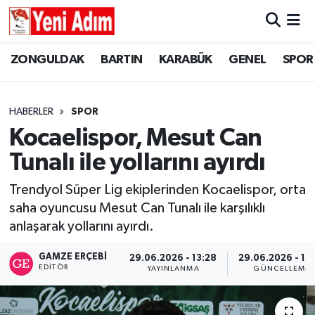
ZONGULDAK
ZONGULDAK
Zonguldak Hava Durumu
ZONGULDAK
BARTIN
KARABÜK
GENEL
SPOR
SPOR
BARTIN
Zonguldak Trafik Yoğunluk Haritası
HABERLER
SPOR
ASAYİŞ
KARABÜK
Süper Lig Puan Durumu ve Fikstür
Kocaelispor, Mesut Can
Tunalı ile yollarını ayırdı
GÜNCEL
GENEL
Tüm Manşetler
Trendyol Süper Lig ekiplerinden Kocaelispor, orta
SİYASET
SPOR
Son Dakika Haberleri
saha oyuncusu Mesut Can Tunalı ile karşılıklı
anlaşarak yollarını ayırdı.
RESMİ İLAN
SİYASET
Haber Arşivi
GAMZE ERÇEBI
29.06.2026 - 13:28
29.06.2026 - 13
SAĞLIK
EDITÖR
YAYINLANMA
GÜNCELLEME
GÜNCEL