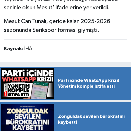
seninle olsun Mesut' ifadelerine yer verildi.
Mesut Can Tunalı, geride kalan 2025-2026
sezonunda Serikspor forması giymişti.
Kaynak:
İHA
Parti içinde WhatsApp krizi!
Yönetim komple istifa etti
Zonguldak sevilen bürokratını
kaybetti