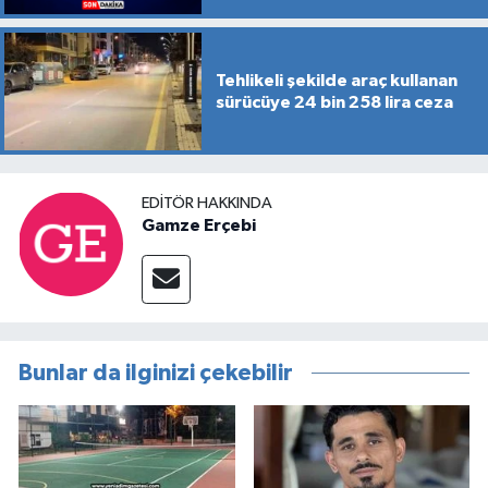
Tehlikeli şekilde araç kullanan
sürücüye 24 bin 258 lira ceza
EDITÖR HAKKINDA
Gamze Erçebi
Bunlar da ilginizi çekebilir