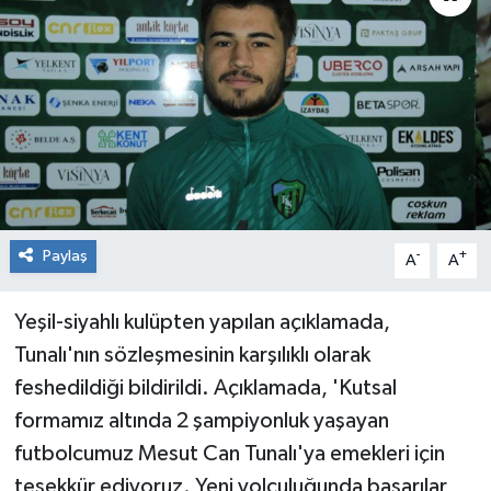
RESMİ İLAN
Künye
Paylaş
-
+
A
A
Yeşil-siyahlı kulüpten yapılan açıklamada,
Tunalı'nın sözleşmesinin karşılıklı olarak
feshedildiği bildirildi. Açıklamada, 'Kutsal
formamız altında 2 şampiyonluk yaşayan
futbolcumuz Mesut Can Tunalı'ya emekleri için
teşekkür ediyoruz. Yeni yolculuğunda başarılar