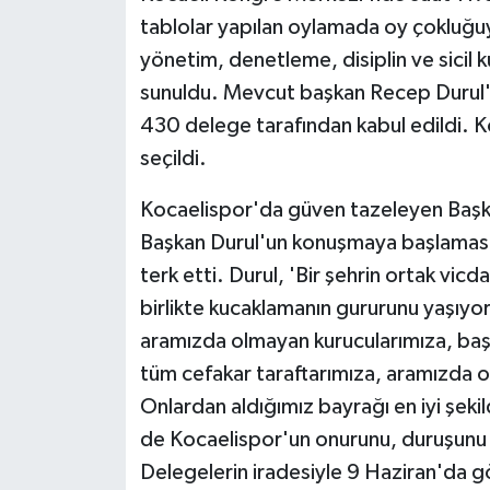
tablolar yapılan oylamada oy çokluğuy
yönetim, denetleme, disiplin ve sicil ku
sunuldu. Mevcut başkan Recep Durul'un
430 delege tarafından kabul edildi. 
seçildi.
Kocaelispor'da güven tazeleyen Başka
Başkan Durul'un konuşmaya başlaması s
terk etti. Durul, 'Bir şehrin ortak vi
birlikte kucaklamanın gururunu yaşıyo
aramızda olmayan kurucularımıza, başk
tüm cefakar taraftarımıza, aramızda 
Onlardan aldığımız bayrağı en iyi şek
de Kocaelispor'un onurunu, duruşunu
Delegelerin iradesiyle 9 Haziran'da gö