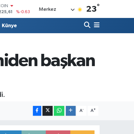
COIN
°
225,61
%-0.63
23
Merkez
LAR
7143
%0.16
RO
Künye
0317
%-0.02
RLİN
2463
%0.07
M ALTIN
niden başkan
4.81
%1.44
T100
799
%70
i.
-
+
A
A