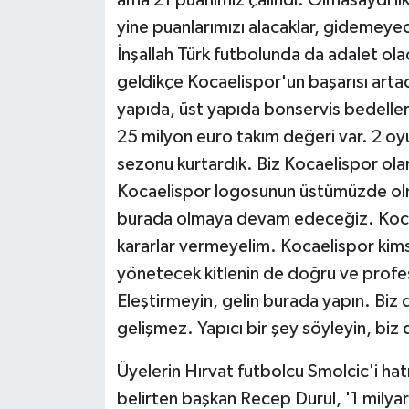
ama 21 puanımız çalındı. Olmasaydı il
yine puanlarımızı alacaklar, gidemeyecek
İnşallah Türk futbolunda da adalet ol
geldikçe Kocaelispor'un başarısı artac
yapıda, üst yapıda bonservis bedeller
25 milyon euro takım değeri var. 2 oy
sezonu kurtardık. Biz Kocaelispor ola
Kocaelispor logosunun üstümüzde olm
burada olmaya devam edeceğiz. Koca
kararlar vermeyelim. Kocaelispor kim
yönetecek kitlenin de doğru ve profes
Eleştirmeyin, gelin burada yapın. Biz 
gelişmez. Yapıcı bir şey söyleyin, biz d
Üyelerin Hırvat futbolcu Smolcic'i hatı
belirten başkan Recep Durul, '1 milyar 