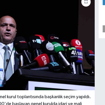
el kurul toplantısında başkanlık seçim yapıldı.
0'de başlayan genel kurulda idari ve mali