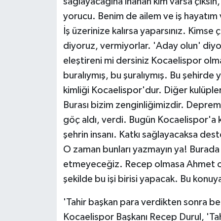
sağlayacağına inanan kim varsa çıksın
yorucu. Benim de ailem ve iş hayatım 
İş üzerinize kalırsa yaparsınız. Kimse ç
diyoruz, vermiyorlar. 'Aday olun' diyo
eleştireni mi dersiniz Kocaelispor o
buralıymış, bu şuralıymış. Bu şehirde y
kimliği Kocaelispor'dur. Diğer kulüpl
Burası bizim zenginliğimizdir. Depre
göç aldı, verdi. Bugün Kocaelispor'a 
şehrin insanı. Katkı sağlayacaksa dest
O zaman bunları yazmayın ya! Burada i
etmeyeceğiz. Recep olmasa Ahmet o
şekilde bu işi birisi yapacak. Bu konuya
'Tahir başkan para verdikten sonra be
Kocaelispor Başkanı Recep Durul, 'Tahi