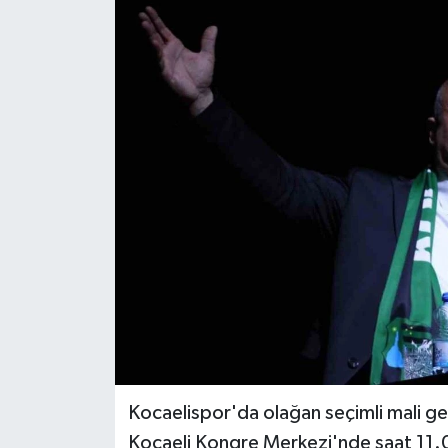
RESMİ İLAN
Künye
Kocaelispor'da olağan seçimli mali gen
Kocaeli Kongre Merkezi'nde saat 11.0