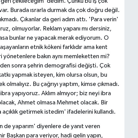
, geri çekileceğim' dedim. Çünkü bu iş çok
var. Burada ısrarla durmak da çok doğru değil.
ıkmadı. Çıkanlar da geri adım attı. 'Para verin'
ruz, olmuyorlar. Reklam yapanı mı dersiniz,
lmasa bunlar ne yapacak merak ediyorum. O
aşayanların etnik kökeni farklıdır ama kent
eri yönetenlere bakın aynı memleketten mi?
mden sonra şehrin demografisi değişti. Çok
katkı yapmak isteyen, kim olursa olsun, bu
ek olmalıyız. Bu çağrıyı yaptım, kimse çıkmadı.
bra yapıyoruz. Aklım almıyor; biz neyi ibra
lacak, Ahmet olmasa Mehmet olacak. Bir
 açıklık getirmek istedim' ifadelerini kullandı.
n de yaparım' diyenlere de yanıt veren
r Başkan para veriyor, hadi gelin yapın,