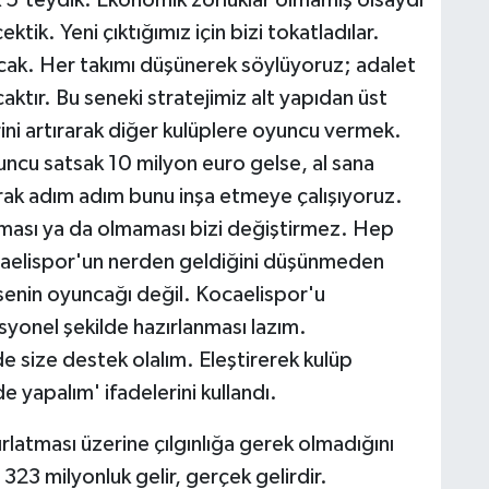
k 5'teydik. Ekonomik zorluklar olmamış olsaydı
tik. Yeni çıktığımız için bizi tokatladılar.
acak. Her takımı düşünerek söylüyoruz; adalet
aktır. Bu seneki stratejimiz alt yapıdan üst
ini artırarak diğer kulüplere oyuncu vermek.
uncu satsak 10 milyon euro gelse, al sana
rak adım adım bunu inşa etmeye çalışıyoruz.
ası ya da olmaması bizi değiştirmez. Hep
elispor'un nerden geldiğini düşünmeden
senin oyuncağı değil. Kocaelispor'u
yonel şekilde hazırlanması lazım.
de size destek olalım. Eleştirerek kulüp
e yapalım' ifadelerini kullandı.
rlatması üzerine çılgınlığa gerek olmadığını
323 milyonluk gelir, gerçek gelirdir.