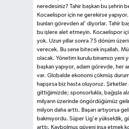
neredesiniz? Tahir başkan bu şehrin b
Kocaelispor için ne gerekirse yapıyor.
bunları görevden al' diyorlar. Tahir ba
bu işlere alet etmeyin. Kocaelispor iç
yok. Uzun yıllar sonra 75 dönüm üzer
verecek. Bu sene bitecek inşallah. M
olacak. Yönetim kurulu binamızı yeni y
başkan yapıyor, adam görevde, her an 
var. Globalde ekonomi çökmüş durumd
hapşırsa biz hasta oluyoruz. Şirketler
gittiğimizde; sponsorlukla, bağışla ala
milyarın üzerinde öngördüğümüz gelir
milyon daha arttı. Başarı artıyorsa gel
bakmıyordu. Süper Lig'e yükseldik, güv
arttı. Kaybolmuş güveni inşa etmek k