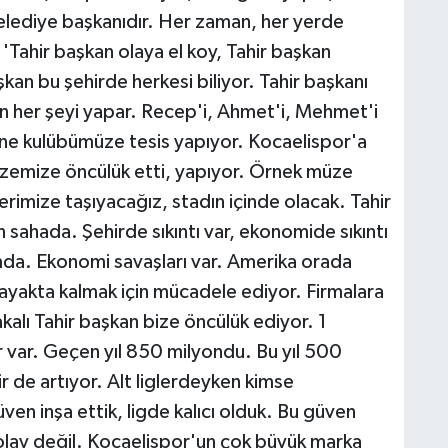
elediye başkanıdır. Her zaman, her yerde
 'Tahir başkan olaya el koy, Tahir başkan
şkan bu şehirde herkesi biliyor. Tahir başkanı
in her şeyi yapar. Recep'i, Ahmet'i, Mehmet'i
ine kulübümüze tesis yapıyor. Kocaelispor'a
üzemize öncülük etti, yapıyor. Örnek müze
erimize taşıyacağız, stadın içinde olacak. Tahir
sahada. Şehirde sıkıntı var, ekonomide sıkıntı
a. Ekonomi savaşları var. Amerika orada
 ayakta kalmak için mücadele ediyor. Firmalara
kalı Tahir başkan bize öncülük ediyor. 1
 var. Geçen yıl 850 milyondu. Bu yıl 500
ir de artıyor. Alt liglerdeyken kimse
en inşa ettik, ligde kalıcı olduk. Bu güven
olay değil. Kocaelispor'un çok büyük marka