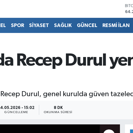
BIT
64.
DO
47,
EU
EL
SPOR
SİYASET
SAĞLIK
GÜNCEL
RESMİ İLAN
55,
STE
64,
GRA
da Recep Durul ye
657
BİS
13.
Recep Durul, genel kurulda güven tazeled
24.05.2026 - 15:02
8 DK
GÜNCELLEME
OKUNMA SÜRESI