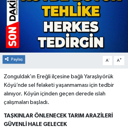
RESMİ İLAN
Künye
Paylaş
-
+
A
A
Zonguldak'ın Ereğli ilçesine bağlı Yaraşlıyörük
Köyü’nde sel felaketi yaşanmaması için tedbir
alınıyor. Köyün içinden geçen derede ıslah
çalışmaları başladı.
TAŞKINLAR ÖNLENECEK TARIM ARAZİLERİ
GÜVENLİ HALE GELECEK