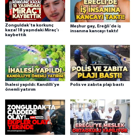
Zonguldak'ta korkunç
Meşhur gay, Ereğli'de iş
kaza! 18 yaşındaki Miraç'ı
insanına kancayı taktı!
kaybettik
İhalesi yapıldı: Kandilli'ye
Polis ve zabıta plajı bastı
önemli yatırım