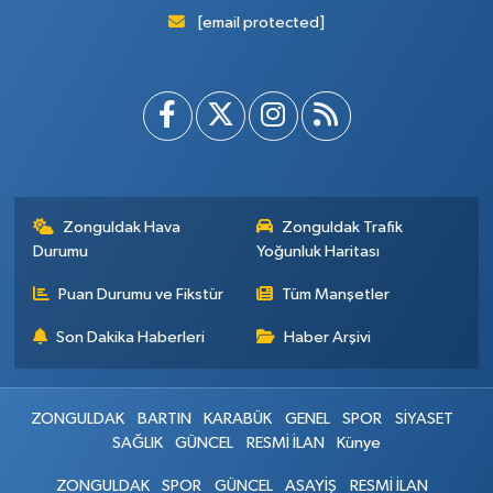
[email protected]
Zonguldak Hava
Zonguldak Trafik
Durumu
Yoğunluk Haritası
Puan Durumu ve Fikstür
Tüm Manşetler
Son Dakika Haberleri
Haber Arşivi
ZONGULDAK
BARTIN
KARABÜK
GENEL
SPOR
SİYASET
SAĞLIK
GÜNCEL
RESMİ İLAN
Künye
ZONGULDAK
SPOR
GÜNCEL
ASAYİŞ
RESMİ İLAN