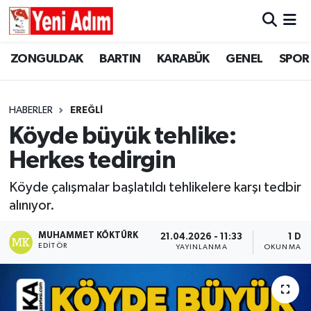
ZONGULDAK
ZONGULDAK
Zonguldak Hava Durumu
ZONGULDAK
BARTIN
KARABÜK
GENEL
SPOR
SPOR
BARTIN
Zonguldak Trafik Yoğunluk Haritası
HABERLER
EREĞLİ
ASAYİŞ
KARABÜK
Süper Lig Puan Durumu ve Fikstür
Köyde büyük tehlike:
Herkes tedirgin
GÜNCEL
GENEL
Tüm Manşetler
Köyde çalışmalar başlatıldı tehlikelere karşı tedbir
SİYASET
SPOR
Son Dakika Haberleri
alınıyor.
RESMİ İLAN
SİYASET
Haber Arşivi
MUHAMMET KÖKTÜRK
21.04.2026 - 11:33
1 DK
EDITÖR
YAYINLANMA
OKUNMA SÜ
SAĞLIK
GÜNCEL