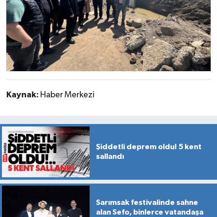
Kaynak:
Haber Merkezi
Şiddetli deprem oldu! 5 kent
sallandı
Sarımsak festivalinde sahne
alan Sefo, binlerce vatandaşa