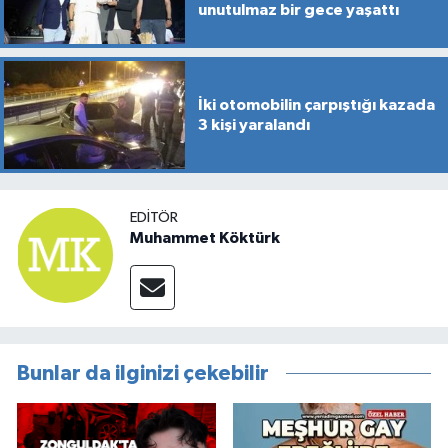
unutulmaz bir gece yaşattı
İki otomobilin çarpıştığı kazada
3 kişi yaralandı
EDITÖR
Muhammet Köktürk
Bunlar da ilginizi çekebilir