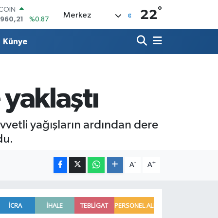
°
TCOIN
22
Merkez
.960,21
%0.87
LAR
,7436
%0.18
Künye
RO
,2510
%0.32
ERLİN
,4811
%0.38
AM ALTIN
 yaklaştı
48.99
%2.59
ST100
.779
%-14
vetli yağışların ardından dere
du.
-
+
A
A