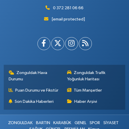
0 372 281 06 66
[email protected]
Zonguldak Hava
Zonguldak Trafik
Durumu
Yoğunluk Haritası
Puan Durumu ve Fikstür
Tüm Manşetler
Son Dakika Haberleri
Haber Arşivi
ZONGULDAK
BARTIN
KARABÜK
GENEL
SPOR
SİYASET