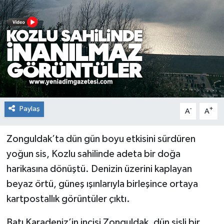
RESMİ İLAN
Künye
Paylaş
-
+
A
A
Zonguldak’ta dün gün boyu etkisini sürdüren
yoğun sis, Kozlu sahilinde adeta bir doğa
harikasına dönüştü. Denizin üzerini kaplayan
beyaz örtü, güneş ışınlarıyla birleşince ortaya
kartpostallık görüntüler çıktı.
Batı Karadeniz’in incisi Zonguldak, dün sisli bir