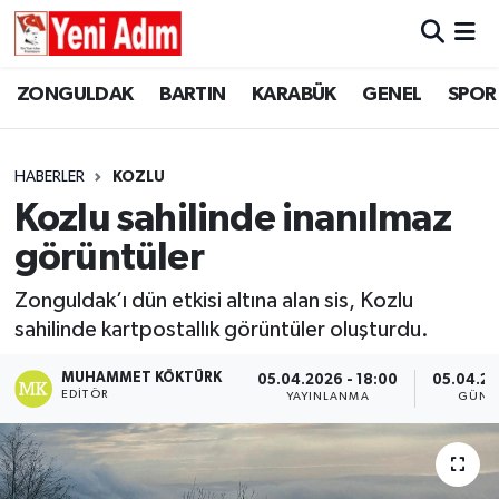
ZONGULDAK
ZONGULDAK
Zonguldak Hava Durumu
ZONGULDAK
BARTIN
KARABÜK
GENEL
SPOR
SPOR
BARTIN
Zonguldak Trafik Yoğunluk Haritası
HABERLER
KOZLU
ASAYİŞ
KARABÜK
Süper Lig Puan Durumu ve Fikstür
Kozlu sahilinde inanılmaz
görüntüler
GÜNCEL
GENEL
Tüm Manşetler
Zonguldak’ı dün etkisi altına alan sis, Kozlu
SİYASET
SPOR
Son Dakika Haberleri
sahilinde kartpostallık görüntüler oluşturdu.
RESMİ İLAN
SİYASET
Haber Arşivi
MUHAMMET KÖKTÜRK
05.04.2026 - 18:00
05.04.20
EDITÖR
YAYINLANMA
GÜNC
SAĞLIK
GÜNCEL