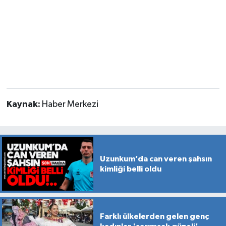
Kaynak:
Haber Merkezi
Uzunkum’da can veren şahsın
kimliği belli oldu
Farklı ülkelerden gelen genç