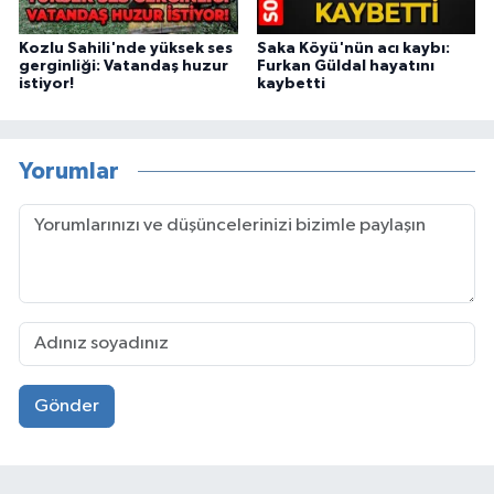
Kozlu Sahili'nde yüksek ses
Saka Köyü'nün acı kaybı:
gerginliği: Vatandaş huzur
Furkan Güldal hayatını
istiyor!
kaybetti
Yorumlar
Gönder