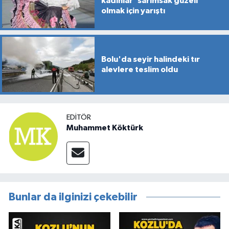
kadınlar 'sarımsak güzeli'
olmak için yarıştı
Bolu'da seyir halindeki tır
alevlere teslim oldu
EDITÖR
Muhammet Köktürk
Bunlar da ilginizi çekebilir