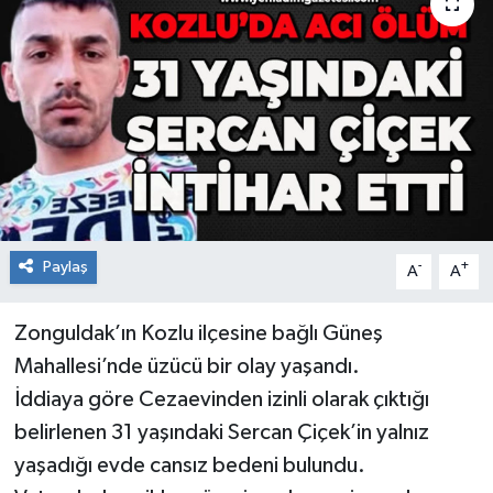
RESMİ İLAN
Künye
Paylaş
-
+
A
A
Zonguldak’ın Kozlu ilçesine bağlı Güneş
Mahallesi’nde üzücü bir olay yaşandı.
İddiaya göre Cezaevinden izinli olarak çıktığı
belirlenen 31 yaşındaki Sercan Çiçek’in yalnız
yaşadığı evde cansız bedeni bulundu.