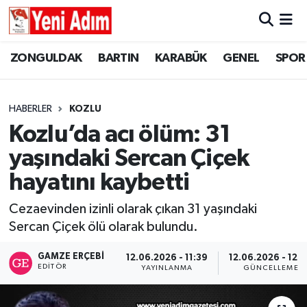
ZONGULDAK
ZONGULDAK
Zonguldak Hava Durumu
ZONGULDAK
BARTIN
KARABÜK
GENEL
SPOR
SPOR
BARTIN
Zonguldak Trafik Yoğunluk Haritası
HABERLER
KOZLU
ASAYİŞ
KARABÜK
Süper Lig Puan Durumu ve Fikstür
Kozlu’da acı ölüm: 31
yaşındaki Sercan Çiçek
GÜNCEL
GENEL
Tüm Manşetler
hayatını kaybetti
SİYASET
SPOR
Son Dakika Haberleri
Cezaevinden izinli olarak çıkan 31 yaşındaki
Sercan Çiçek ölü olarak bulundu.
RESMİ İLAN
SİYASET
Haber Arşivi
GAMZE ERÇEBI
12.06.2026 - 11:39
12.06.2026 - 12:
SAĞLIK
EDITÖR
YAYINLANMA
GÜNCELLEME
GÜNCEL