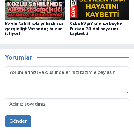
Kozlu Sahili'nde yüksek ses
Saka Köyü'nün acı kaybı:
gerginliği: Vatandaş huzur
Furkan Güldal hayatını
istiyor!
kaybetti
Yorumlar
Gönder