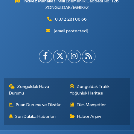
İncivez Mahallesi Milli Egemenlik Caddesi No: 126
ZONGULDAK/MERKEZ
0 372 281 06 66
[email protected]
Zonguldak Hava
Zonguldak Trafik
Durumu
Yoğunluk Haritası
Puan Durumu ve Fikstür
Tüm Manşetler
Son Dakika Haberleri
Haber Arşivi