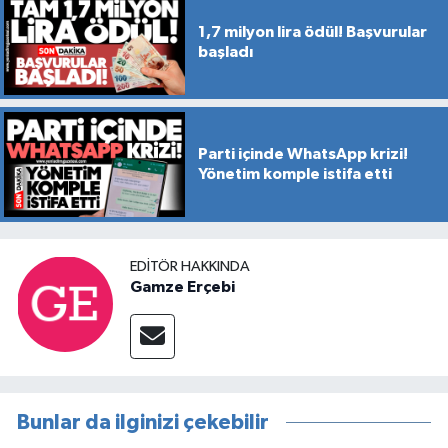
1,7 milyon lira ödül! Başvurular
başladı
Parti içinde WhatsApp krizi!
Yönetim komple istifa etti
EDITÖR HAKKINDA
Gamze Erçebi
Bunlar da ilginizi çekebilir