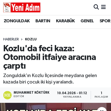
ZONGULDAK
ZONGULDAK
Zonguldak Hava Durumu
ZONGULDAK
BARTIN
KARABÜK
GENEL
SPOR
SPOR
BARTIN
Zonguldak Trafik Yoğunluk Haritası
HABERLER
KOZLU
ASAYİŞ
KARABÜK
Süper Lig Puan Durumu ve Fikstür
Kozlu'da feci kaza:
Otomobil itfaiye aracına
GÜNCEL
GENEL
Tüm Manşetler
çarptı
SİYASET
SPOR
Son Dakika Haberleri
Zonguldak'ın Kozlu İlçesinde meydana gelen
kazada biri çocuk iki kişi yaralandı.
RESMİ İLAN
SİYASET
Haber Arşivi
MUHAMMET KÖKTÜRK
10.04.2026 - 01:12
1
SAĞLIK
EDITÖR
YAYINLANMA
PAYLAŞIM
GÜNCEL