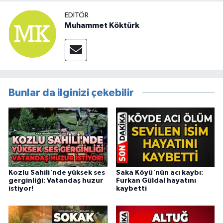
EDITÖR
Muhammet Köktürk
Bunlar da ilginizi çekebilir
Kozlu Sahili'nde yüksek ses
Saka Köyü'nün acı kaybı:
gerginliği: Vatandaş huzur
Furkan Güldal hayatını
istiyor!
kaybetti