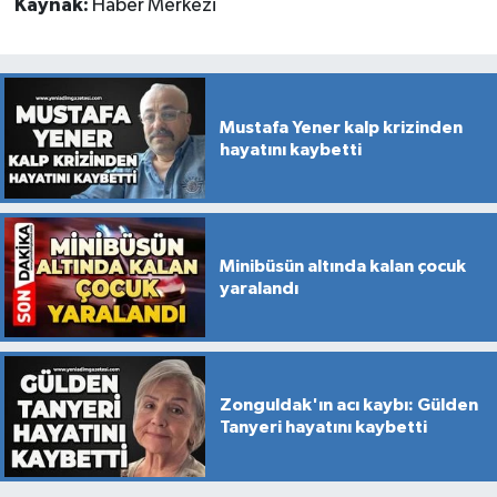
Kaynak:
Haber Merkezi
Mustafa Yener kalp krizinden
hayatını kaybetti
Minibüsün altında kalan çocuk
yaralandı
Zonguldak'ın acı kaybı: Gülden
Tanyeri hayatını kaybetti