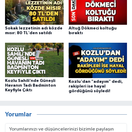
Sokak lezzetinin adı közde
Altuğ Dökmeci koltuğu
mısır: 80 TL'den satıldı
bıraktı
Kozlu Sahili’nde Güneşli
Kozlu'dan "adayım" dedi,
Havanın Tadı Badminton
rakipleri ise hayal
Keyfiyle Çıktı
gördüğünü söyledi!
Yorumlar