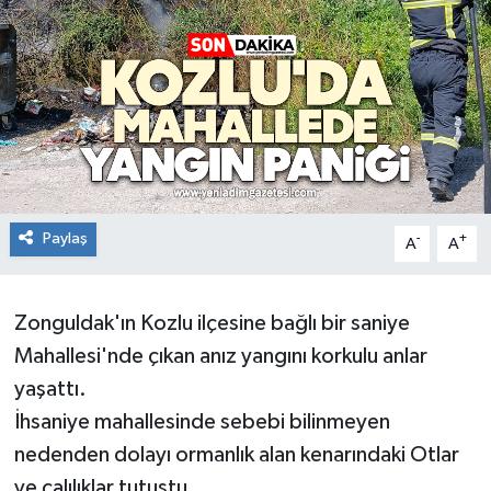
RESMİ İLAN
Künye
Paylaş
-
+
A
A
Zonguldak'ın Kozlu ilçesine bağlı bir saniye
Mahallesi'nde çıkan anız yangını korkulu anlar
yaşattı.
İhsaniye mahallesinde sebebi bilinmeyen
nedenden dolayı ormanlık alan kenarındaki Otlar
ve çalılıklar tutuştu.