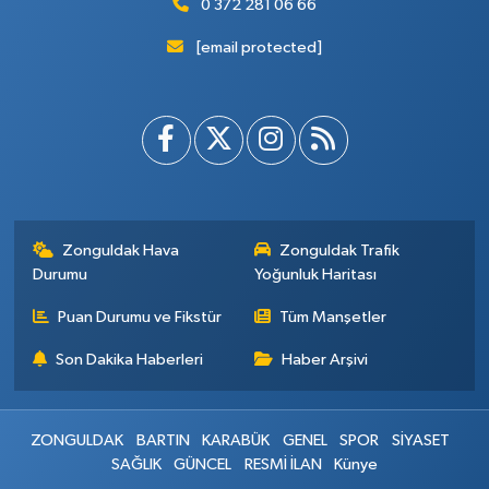
0 372 281 06 66
[email protected]
Zonguldak Hava
Zonguldak Trafik
Durumu
Yoğunluk Haritası
Puan Durumu ve Fikstür
Tüm Manşetler
Son Dakika Haberleri
Haber Arşivi
ZONGULDAK
BARTIN
KARABÜK
GENEL
SPOR
SİYASET
SAĞLIK
GÜNCEL
RESMİ İLAN
Künye