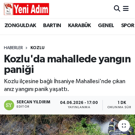
ZONGULDAK
ZONGULDAK
Zonguldak Hava Durumu
ZONGULDAK
BARTIN
KARABÜK
GENEL
SPOR
SPOR
BARTIN
Zonguldak Trafik Yoğunluk Haritası
HABERLER
KOZLU
ASAYİŞ
KARABÜK
Süper Lig Puan Durumu ve Fikstür
Kozlu'da mahallede yangın
paniği
GÜNCEL
GENEL
Tüm Manşetler
Kozlu ilçesine bağlı İhsaniye Mahallesi'nde çıkan
SİYASET
SPOR
Son Dakika Haberleri
anız yangını panik yaşattı.
RESMİ İLAN
SİYASET
Haber Arşivi
SERCAN YILDIRIM
04.06.2026 - 17:00
1 DK
EDITÖR
YAYINLANMA
OKUNMA SÜRES
SAĞLIK
GÜNCEL