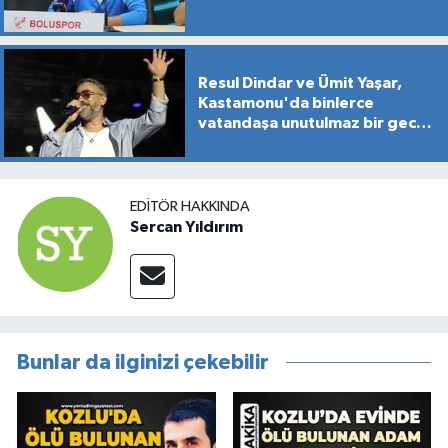
Resul Dindar ve Ümit Yaşar,
Kastamonu'da binlerce
vatandaşa unutulmaz bir gece
yaşattı
EDITÖR HAKKINDA
Sercan Yıldırım
Bunlar da ilginizi çekebilir