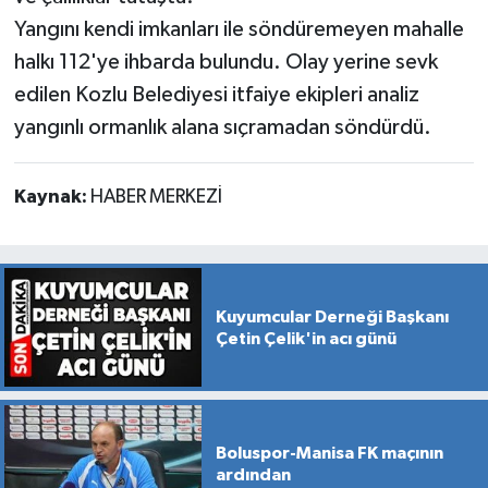
Yangını kendi imkanları ile söndüremeyen mahalle
halkı 112'ye ihbarda bulundu. Olay yerine sevk
edilen Kozlu Belediyesi itfaiye ekipleri analiz
yangınlı ormanlık alana sıçramadan söndürdü.
Kaynak:
HABER MERKEZİ
Kuyumcular Derneği Başkanı
Çetin Çelik'in acı günü
Boluspor-Manisa FK maçının
ardından