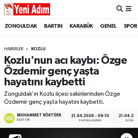
ZONGULDAK
ZONGULDAK
Zonguldak Hava Durumu
ZONGULDAK
BARTIN
KARABÜK
GENEL
SPOR
SPOR
BARTIN
Zonguldak Trafik Yoğunluk Haritası
HABERLER
KOZLU
ASAYİŞ
KARABÜK
Süper Lig Puan Durumu ve Fikstür
Kozlu'nun acı kaybı: Özge
Özdemir genç yaşta
GÜNCEL
GENEL
Tüm Manşetler
hayatını kaybetti
SİYASET
SPOR
Son Dakika Haberleri
Zonguldak'ın Kozlu ilçesi sakinlerinden Özge
Özdemir genç yaşta hayatını kaybetti.
RESMİ İLAN
SİYASET
Haber Arşivi
MUHAMMET KÖKTÜRK
21.04.2026 - 09:10
21.04.202
SAĞLIK
EDITÖR
YAYINLANMA
GÜNCE
GÜNCEL