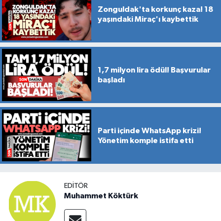
Zonguldak'ta korkunç kaza! 18
yaşındaki Miraç'ı kaybettik
1,7 milyon lira ödül! Başvurular
başladı
Parti içinde WhatsApp krizi!
Yönetim komple istifa etti
EDITÖR
Muhammet Köktürk