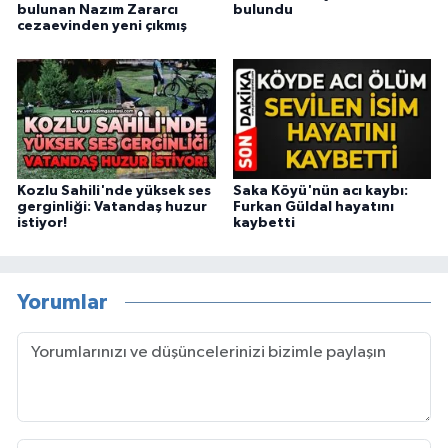
bulunan Nazım Zararcı
bulundu
cezaevinden yeni çıkmış
Kozlu Sahili'nde yüksek ses
Saka Köyü'nün acı kaybı:
gerginliği: Vatandaş huzur
Furkan Güldal hayatını
istiyor!
kaybetti
Yorumlar