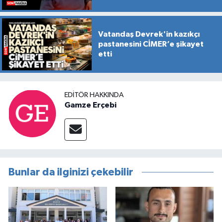
Vatandaş Devrek'in kazıkçı
pastanesini CİMER’e şikayet
etti
EDITÖR HAKKINDA
Gamze Erçebi
Bunlar da ilginizi çekebilir