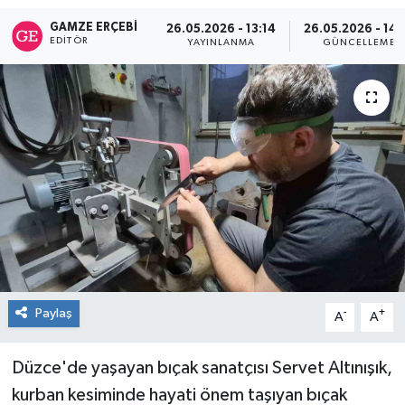
GAMZE ERÇEBI
26.05.2026 - 13:14
26.05.2026 - 14:
RESMİ İLAN
EDITÖR
YAYINLANMA
GÜNCELLEME
Künye
Paylaş
-
+
A
A
Düzce'de yaşayan bıçak sanatçısı Servet Altınışık,
kurban kesiminde hayati önem taşıyan bıçak