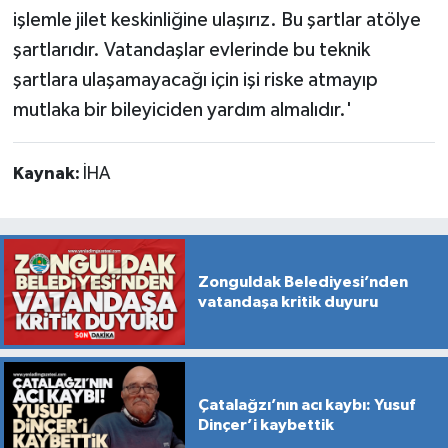
işlemle jilet keskinliğine ulaşırız. Bu şartlar atölye
şartlarıdır. Vatandaşlar evlerinde bu teknik
şartlara ulaşamayacağı için işi riske atmayıp
mutlaka bir bileyiciden yardım almalıdır.'
Kaynak:
İHA
Zonguldak Belediyesi’nden
vatandaşa kritik duyuru
Çatalağzı’nın acı kaybı: Yusuf
Dinçer’i kaybettik