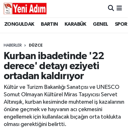
ZONGULDAK
ZONGULDAK
Zonguldak Hava Durumu
ZONGULDAK
BARTIN
KARABÜK
GENEL
SPOR
SPOR
BARTIN
Zonguldak Trafik Yoğunluk Haritası
HABERLER
DÜZCE
ASAYİŞ
KARABÜK
Süper Lig Puan Durumu ve Fikstür
Kurban ibadetinde '22
derece' detayı eziyeti
GÜNCEL
GENEL
Tüm Manşetler
ortadan kaldırıyor
SİYASET
SPOR
Son Dakika Haberleri
Kültür ve Turizm Bakanlığı Sanatçısı ve UNESCO
Somut Olmayan Kültürel Miras Taşıyıcısı Servet
RESMİ İLAN
SİYASET
Haber Arşivi
Altınışık, kurban kesiminde muhtemel iş kazalarının
SAĞLIK
önüne geçmek ve hayvanın acı çekmesini
engellemek için kullanılacak bıçağın orta toklukta
GÜNCEL
olması gerektiğini belirtti.