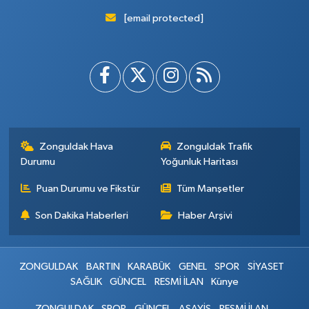
[email protected]
Zonguldak Hava
Zonguldak Trafik
Durumu
Yoğunluk Haritası
Puan Durumu ve Fikstür
Tüm Manşetler
Son Dakika Haberleri
Haber Arşivi
ZONGULDAK
BARTIN
KARABÜK
GENEL
SPOR
SİYASET
SAĞLIK
GÜNCEL
RESMİ İLAN
Künye
ZONGULDAK
SPOR
GÜNCEL
ASAYİŞ
RESMİ İLAN