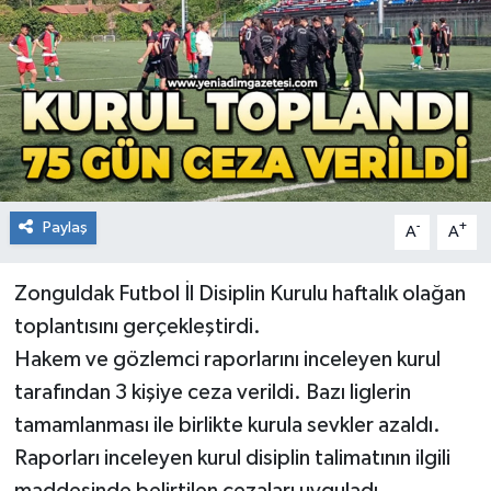
RESMİ İLAN
Künye
Paylaş
-
+
A
A
Zonguldak Futbol İl Disiplin Kurulu haftalık olağan
toplantısını gerçekleştirdi.
Hakem ve gözlemci raporlarını inceleyen kurul
tarafından 3 kişiye ceza verildi. Bazı liglerin
tamamlanması ile birlikte kurula sevkler azaldı.
Raporları inceleyen kurul disiplin talimatının ilgili
maddesinde belirtilen cezaları uyguladı.