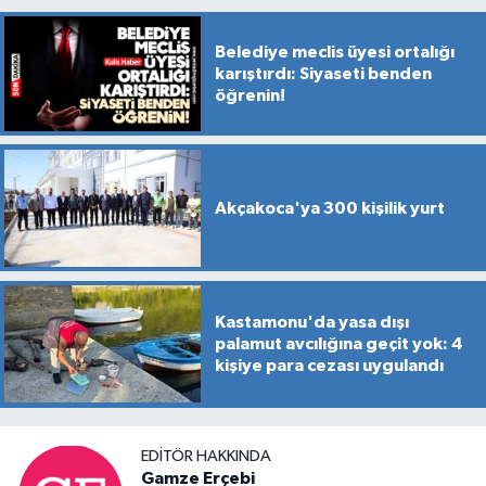
Belediye meclis üyesi ortalığı
karıştırdı: Siyaseti benden
öğrenin!
Akçakoca'ya 300 kişilik yurt
Kastamonu'da yasa dışı
palamut avcılığına geçit yok: 4
kişiye para cezası uygulandı
EDITÖR HAKKINDA
Gamze Erçebi