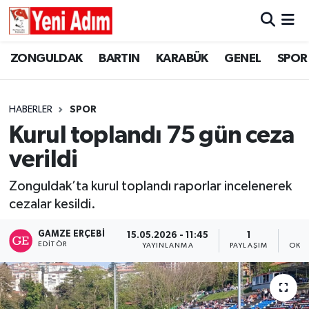
ZONGULDAK
ZONGULDAK
Zonguldak Hava Durumu
ZONGULDAK
BARTIN
KARABÜK
GENEL
SPOR
SPOR
BARTIN
Zonguldak Trafik Yoğunluk Haritası
HABERLER
SPOR
ASAYİŞ
KARABÜK
Süper Lig Puan Durumu ve Fikstür
Kurul toplandı 75 gün ceza
verildi
GÜNCEL
GENEL
Tüm Manşetler
Zonguldak’ta kurul toplandı raporlar incelenerek
SİYASET
SPOR
Son Dakika Haberleri
cezalar kesildi.
RESMİ İLAN
SİYASET
Haber Arşivi
GAMZE ERÇEBI
15.05.2026 - 11:45
1
EDITÖR
YAYINLANMA
PAYLAŞIM
OKU
SAĞLIK
GÜNCEL