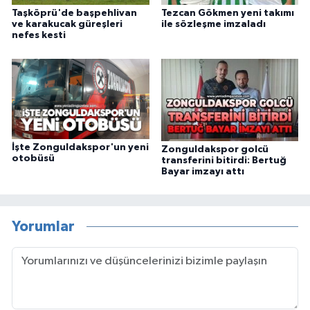
Taşköprü'de başpehlivan
Tezcan Gökmen yeni takımı
ve karakucak güreşleri
ile sözleşme imzaladı
nefes kesti
İşte Zonguldakspor'un yeni
Zonguldakspor golcü
otobüsü
transferini bitirdi: Bertuğ
Bayar imzayı attı
Yorumlar