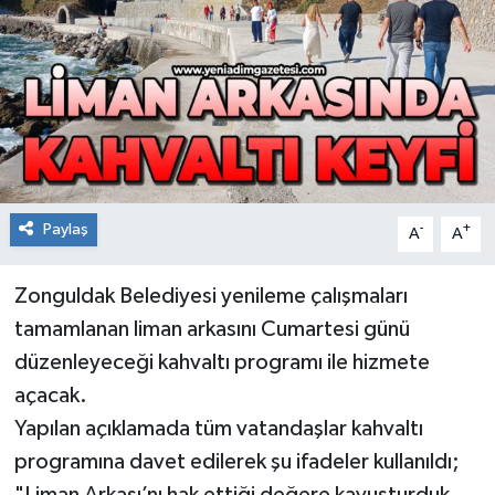
RESMİ İLAN
Künye
Paylaş
-
+
A
A
Zonguldak Belediyesi yenileme çalışmaları
tamamlanan liman arkasını Cumartesi günü
düzenleyeceği kahvaltı programı ile hizmete
açacak.
Yapılan açıklamada tüm vatandaşlar kahvaltı
programına davet edilerek şu ifadeler kullanıldı;
"Liman Arkası’nı hak ettiği değere kavuşturduk.