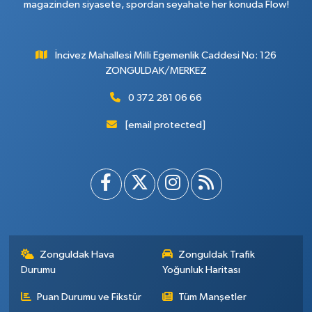
magazinden siyasete, spordan seyahate her konuda Flow!
İncivez Mahallesi Milli Egemenlik Caddesi No: 126
ZONGULDAK/MERKEZ
0 372 281 06 66
[email protected]
Zonguldak Hava
Zonguldak Trafik
Durumu
Yoğunluk Haritası
Puan Durumu ve Fikstür
Tüm Manşetler