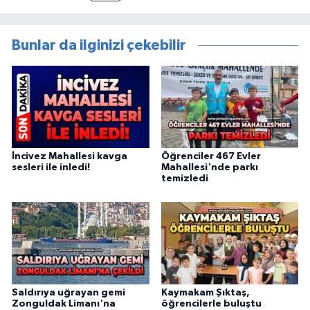
Bunlar da ilginizi çekebilir
İncivez Mahallesi kavga
Öğrenciler 467 Evler
sesleri ile inledi!
Mahallesi'nde parkı
temizledi
Saldırıya uğrayan gemi
Kaymakam Şıktaş,
Zonguldak Limanı'na
öğrencilerle buluştu