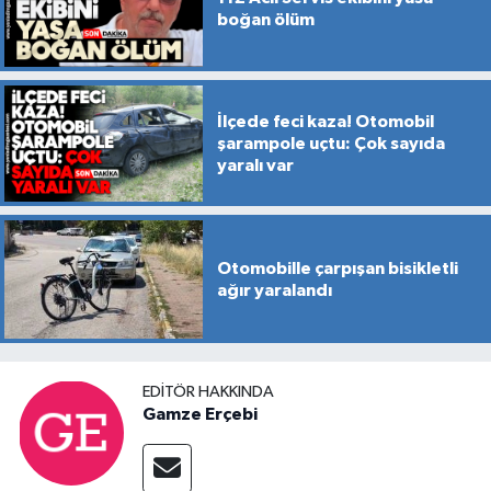
boğan ölüm
İlçede feci kaza! Otomobil
şarampole uçtu: Çok sayıda
yaralı var
Otomobille çarpışan bisikletli
ağır yaralandı
EDITÖR HAKKINDA
Gamze Erçebi