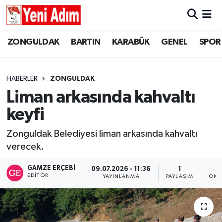
ZONGULDAK
ZONGULDAK
Zonguldak Hava Durumu
ZONGULDAK
BARTIN
KARABÜK
GENEL
SPOR
SPOR
BARTIN
Zonguldak Trafik Yoğunluk Haritası
HABERLER
ZONGULDAK
ASAYİŞ
KARABÜK
Süper Lig Puan Durumu ve Fikstür
Liman arkasında kahvaltı
keyfi
GÜNCEL
GENEL
Tüm Manşetler
Zonguldak Belediyesi liman arkasında kahvaltı
SİYASET
SPOR
Son Dakika Haberleri
verecek.
RESMİ İLAN
SİYASET
Haber Arşivi
GAMZE ERÇEBI
09.07.2026 - 11:36
1
EDITÖR
YAYINLANMA
PAYLAŞIM
OKU
SAĞLIK
GÜNCEL