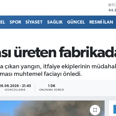
64.
DO
47,
EU
EL
SPOR
SİYASET
SAĞLIK
GÜNCEL
RESMİ İLAN
55,
STE
64,
GRA
657
sı üreten fabrikad
BİS
13.
a çıkan yangın, itfaiye ekiplerinin müdaha
aması muhtemel faciayı önledi.
26.06.2026 - 21:45
1 DK
GÜNCELLEME
OKUNMA SÜRESI