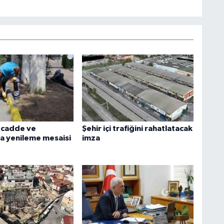
 cadde ve
Şehir içi trafiğini rahatlatacak
a yenileme mesaisi
imza