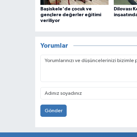
Başiskele'de çocuk ve
Dilovası 
gençlere değerler eğitimi
inşaatınd
veriliyor
Yorumlar
Gönder