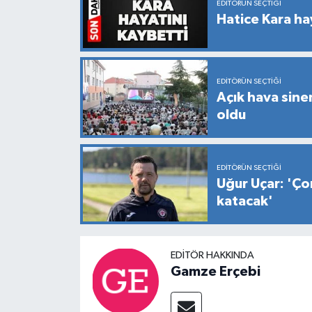
EDITÖRÜN SEÇTIĞI
Hatice Kara ha
EDITÖRÜN SEÇTIĞI
Açık hava sine
oldu
EDITÖRÜN SEÇTIĞI
Uğur Uçar: 'Ço
katacak'
EDITÖR HAKKINDA
Gamze Erçebi