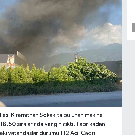
llesi Kiremithan Sokak'ta bulunan makine
 18.50 sıralarında yangın çıktı. Fabrikadan
ki vatandaşlar durumu 112 Acil Çağrı