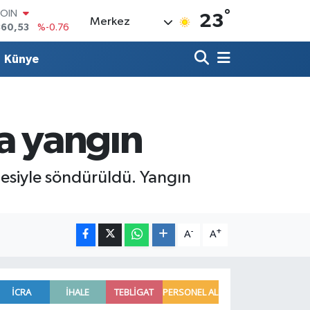
360,53
%-0.76
°
23
Merkez
LAR
7143
%0.16
RO
Künye
0317
%-0.02
RLİN
2463
%0.07
M ALTIN
4.81
%1.44
a yangın
T100
887
%64
lesiyle söndürüldü. Yangın
-
+
A
A