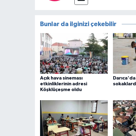
Bunlar da ilginizi çekebilir
Açık hava sineması
Darıca'da
etkinliklerinin adresi
sokaklard
Köşklüçeşme oldu