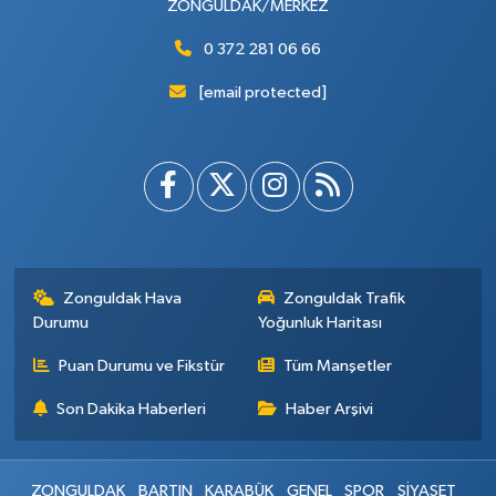
ZONGULDAK/MERKEZ
0 372 281 06 66
[email protected]
Zonguldak Hava
Zonguldak Trafik
Durumu
Yoğunluk Haritası
Puan Durumu ve Fikstür
Tüm Manşetler
Son Dakika Haberleri
Haber Arşivi
ZONGULDAK
BARTIN
KARABÜK
GENEL
SPOR
SİYASET