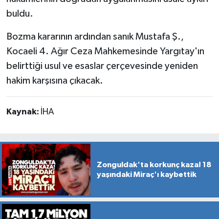
buldu.
Bozma kararının ardından sanık Mustafa Ş.,
Kocaeli 4. Ağır Ceza Mahkemesinde Yargıtay'ın
belirttiği usul ve esaslar çerçevesinde yeniden
hakim karşısına çıkacak.
Kaynak:
İHA
Zonguldak'ta korkunç kaza! 18
yaşındaki Miraç'ı kaybettik