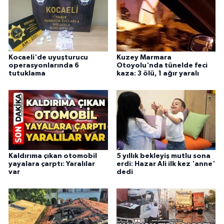
Kocaeli'de uyuşturucu
Kuzey Marmara
operasyonlarında 6
Otoyolu'nda tünelde feci
tutuklama
kaza: 3 ölü, 1 ağır yaralı
Kaldırıma çıkan otomobil
5 yıllık bekleyiş mutlu sona
yayalara çarptı: Yaralılar
erdi: Hazar Ali ilk kez 'anne'
var
dedi