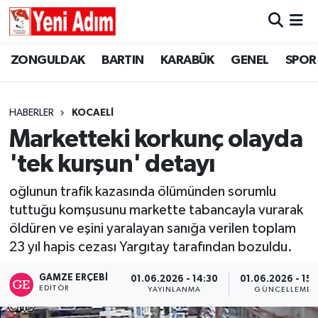
ZONGULDAK
ZONGULDAK
Zonguldak Hava Durumu
ZONGULDAK
BARTIN
KARABÜK
GENEL
SPOR
SPOR
BARTIN
Zonguldak Trafik Yoğunluk Haritası
HABERLER
KOCAELİ
ASAYİŞ
KARABÜK
Süper Lig Puan Durumu ve Fikstür
Marketteki korkunç olayda
'tek kurşun' detayı
GÜNCEL
GENEL
Tüm Manşetler
oğlunun trafik kazasında ölümünden sorumlu
SİYASET
SPOR
Son Dakika Haberleri
tuttuğu komşusunu markette tabancayla vurarak
öldüren ve eşini yaralayan sanığa verilen toplam
RESMİ İLAN
SİYASET
Haber Arşivi
23 yıl hapis cezası Yargıtay tarafından bozuldu.
SAĞLIK
GAMZE ERÇEBI
01.06.2026 - 14:30
01.06.2026 - 15:
EDITÖR
YAYINLANMA
GÜNCELLEME
GÜNCEL