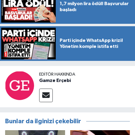
1,7 milyon lira ödül! Başvurular
başladı
Parti içinde WhatsApp krizi!
Yönetim komple istifa etti
EDITÖR HAKKINDA
Gamze Erçebi
Bunlar da ilginizi çekebilir