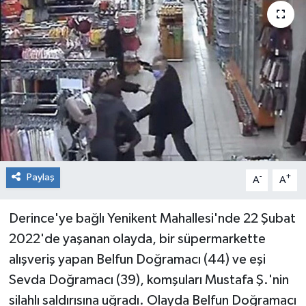
RESMİ İLAN
Künye
Paylaş
-
+
A
A
Derince'ye bağlı Yenikent Mahallesi'nde 22 Şubat
2022'de yaşanan olayda, bir süpermarkette
alışveriş yapan Belfun Doğramacı (44) ve eşi
Sevda Doğramacı (39), komşuları Mustafa Ş.'nin
silahlı saldırısına uğradı. Olayda Belfun Doğramacı