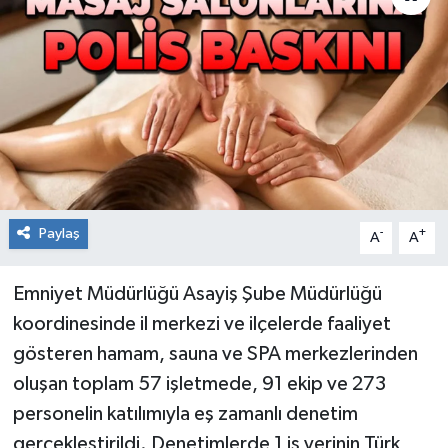
RESMİ İLAN
Künye
Paylaş
-
+
A
A
Emniyet Müdürlüğü Asayiş Şube Müdürlüğü
koordinesinde il merkezi ve ilçelerde faaliyet
gösteren hamam, sauna ve SPA merkezlerinden
oluşan toplam 57 işletmede, 91 ekip ve 273
personelin katılımıyla eş zamanlı denetim
gerçekleştirildi. Denetimlerde 1 iş yerinin Türk