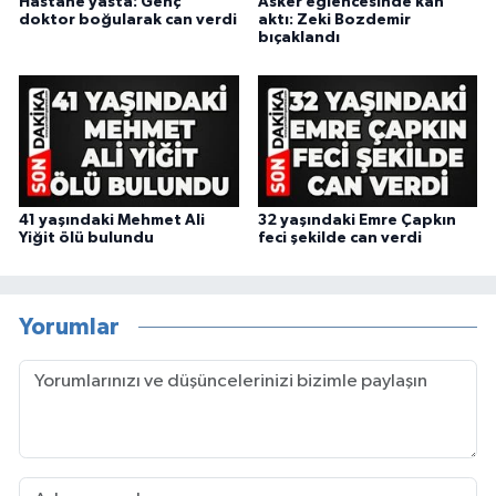
Hastane yasta: Genç
Asker eğlencesinde kan
doktor boğularak can verdi
aktı: Zeki Bozdemir
bıçaklandı
41 yaşındaki Mehmet Ali
32 yaşındaki Emre Çapkın
Yiğit ölü bulundu
feci şekilde can verdi
Yorumlar