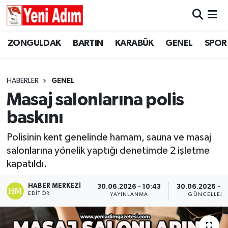
ZONGULDAK
ZONGULDAK
Zonguldak Hava Durumu
ZONGULDAK
BARTIN
KARABÜK
GENEL
SPOR
SPOR
BARTIN
Zonguldak Trafik Yoğunluk Haritası
HABERLER
GENEL
ASAYİŞ
KARABÜK
Süper Lig Puan Durumu ve Fikstür
Masaj salonlarına polis
baskını
GÜNCEL
GENEL
Tüm Manşetler
Polisinin kent genelinde hamam, sauna ve masaj
SİYASET
SPOR
Son Dakika Haberleri
salonlarına yönelik yaptığı denetimde 2 işletme
kapatıldı.
RESMİ İLAN
SİYASET
Haber Arşivi
HABER MERKEZI
30.06.2026 - 10:43
30.06.2026 - 1
SAĞLIK
EDITÖR
YAYINLANMA
GÜNCELLEM
GÜNCEL