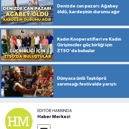
Denizde can pazarı: Ağabey
öldü, kardeşinin durumu ağır
Kadın Kooperatifleri ve Kadın
Girişimciler güç birliği için
ZTSO'da buluşlar
Dünyaca ünlü Taşköprü
sarımsağı festivalde yarıştı
EDITÖR HAKKINDA
Haber Merkezi