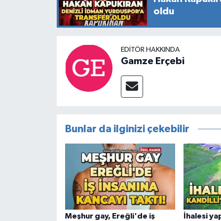
oldu
EDITÖR HAKKINDA
Gamze Erçebi
Bunlar da ilginizi çekebilir
Meşhur gay, Ereğli'de iş
İhalesi yap