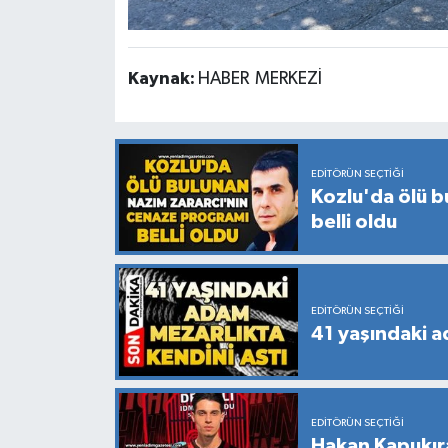
Kaynak:
HABER MERKEZİ
EDITÖRÜN SEÇTIĞI
Kozlu'da ölü b
belli oldu
EDITÖRÜN SEÇTIĞI
41 yaşındaki a
EDITÖRÜN SEÇTIĞI
Hakan Kapukıra