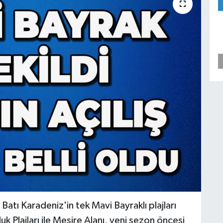
Batı Karadeniz'in tek Mavi Bayraklı plajları
uk Plajları ile Mesire Alanı, yeni sezon öncesi