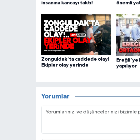
insanına kancayı taktı!
önemli ya
Zonguldak'ta caddede olay!
Ereğli'ye
Ekipler olay yerinde
yapılıyor
Yorumlar