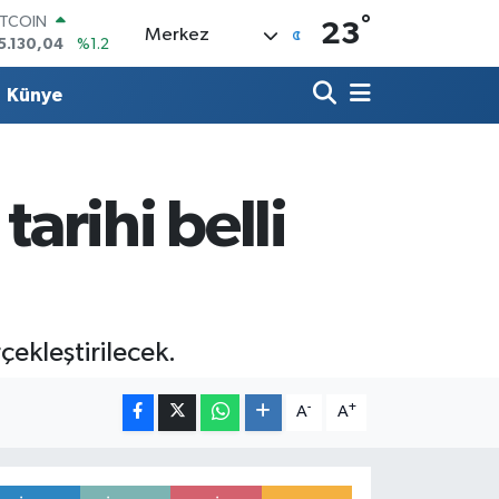
°
OLAR
23
Merkez
7,7106
%0.17
URO
5,1652
%0.27
Künye
TERLİN
4,4046
%0.35
RAM ALTIN
648.99
%2.59
İST100
tarihi belli
3.773
%-19
ITCOIN
5.130,04
%1.2
çekleştirilecek.
-
+
A
A