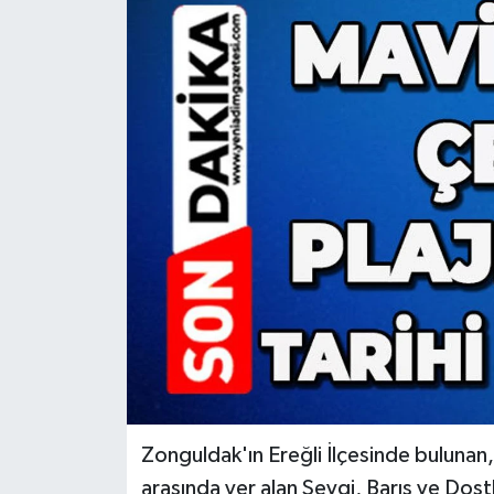
RESMİ İLAN
Künye
Zonguldak'ın Ereğli İlçesinde bulunan, 
arasında yer alan Sevgi, Barış ve Dostl