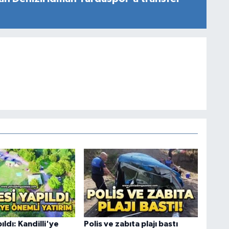
ıldı: Kandilli'ye
Polis ve zabıta plajı bastı