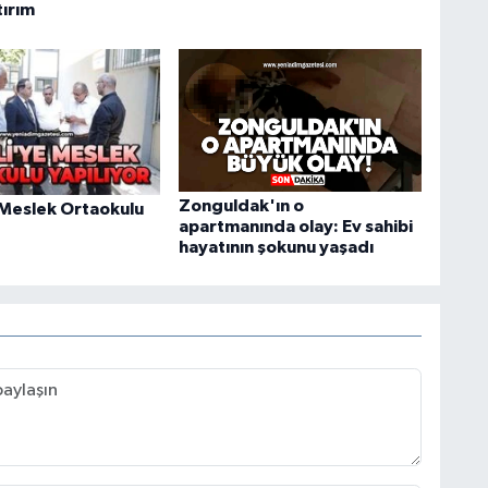
tırım
Zonguldak'ın o
 Meslek Ortaokulu
apartmanında olay: Ev sahibi
hayatının şokunu yaşadı