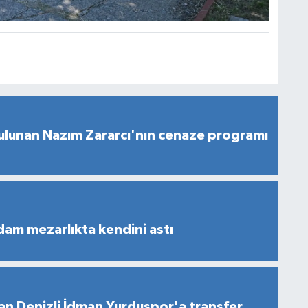
ulunan Nazım Zararcı'nın cenaze programı
dam mezarlıkta kendini astı
n Denizli İdman Yurduspor'a transfer