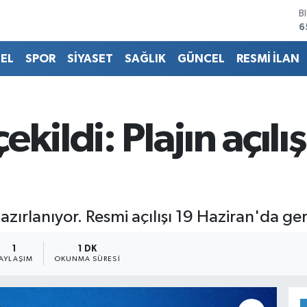
D
4
E
5
EL
SPOR
SİYASET
SAĞLIK
GÜNCEL
RESMİ İLAN
S
6
G
6
B
ildi: Plajın açılış 
1
B
6
azırlanıyor. Resmi açılışı 19 Haziran'da ger
1
1 DK
PAYLAŞIM
OKUNMA SÜRESI