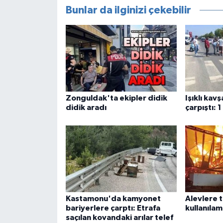
Bunlar da ilginizi çekebilir
Zonguldak'ta ekipler didik
Işıklı kav
didik aradı
çarpıştı: 1
Kastamonu'da kamyonet
Alevlere t
bariyerlere çarptı: Etrafa
kullanılam
saçılan kovandaki arılar telef