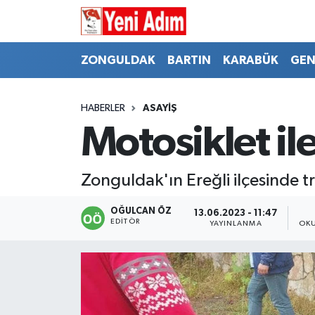
ZONGULDAK
ZONGULDAK
Zonguldak Hava Durumu
ZONGULDAK
BARTIN
KARABÜK
GEN
SPOR
BARTIN
Zonguldak Trafik Yoğunluk Haritası
HABERLER
ASAYİŞ
ASAYİŞ
KARABÜK
Süper Lig Puan Durumu ve Fikstür
Motosiklet ile
GÜNCEL
GENEL
Tüm Manşetler
Zonguldak'ın Ereğli ilçesinde t
SİYASET
SPOR
Son Dakika Haberleri
OĞULCAN ÖZ
13.06.2023 - 11:47
EDITÖR
YAYINLANMA
OKU
RESMİ İLAN
SİYASET
Haber Arşivi
SAĞLIK
GÜNCEL