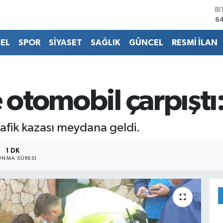
D
4
E
5
EL
SPOR
SİYASET
SAĞLIK
GÜNCEL
RESMİ İLAN
ST
64
G
6
Bİ
 otomobil çarpıştı:
13
B
6
rafik kazası meydana geldi.
1 DK
NMA SÜRESI