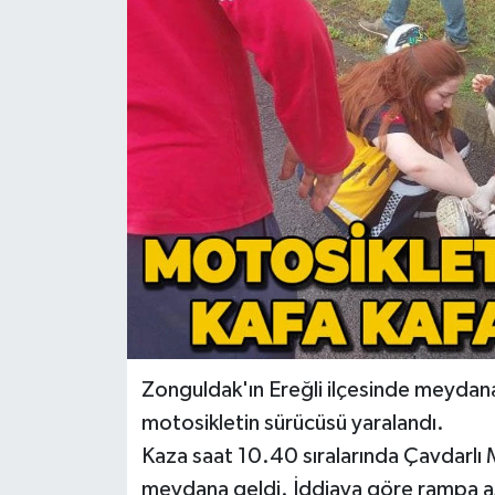
RESMİ İLAN
Künye
Zonguldak'ın Ereğli ilçesinde meydana
motosikletin sürücüsü yaralandı.
Kaza saat 10.40 sıralarında Çavdarlı 
meydana geldi. İddiaya göre rampa aşa