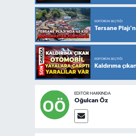
EDITÖRÜN SEÇTIĞI
Tersane Plajı'
EDITÖRÜN SEÇTIĞI
Kaldırıma çıkan
EDITÖR HAKKINDA
Oğulcan Öz