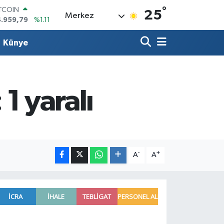
°
OLAR
25
Merkez
7,7436
%0.18
URO
5,2510
%0.32
Künye
ERLİN
,4811
%0.38
RAM ALTIN
660.55
%0.03
ST100
 1 yaralı
.779
%-14
ITCOIN
4.959,79
%1.11
-
+
A
A