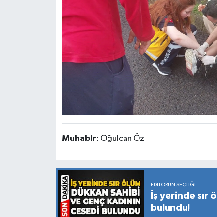
Muhabir:
Oğulcan Öz
EDITÖRÜN SEÇTIĞI
İş yerinde sır
bulundu!